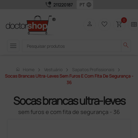
call_quality
language
211220187
0
person
favorite_border
shopping_cart
two_pager
menu
search
home
Home
Vestuário
Sapatos Profissionais
Socas Brancas Ultra-Leves Sem Furos E Com Fita De Segurança -
36
Socas brancas ultra-leves
sem furos e com fita de segurança - 36