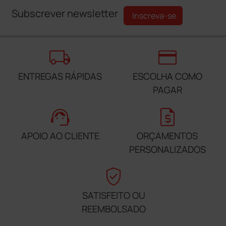
Subscrever newsletter
Inscreva-se
local_shipping
credit_card
ENTREGAS RÁPIDAS
ESCOLHA COMO
PAGAR
support_agent
request_quote
APOIO AO CLIENTE
ORÇAMENTOS
PERSONALIZADOS
verified_user
SATISFEITO OU
REEMBOLSADO