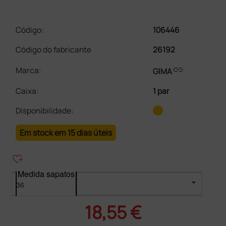
Código:
106446
Código do fabricante
26192
link
Marca:
GIMA
Caixa
:
1 par
Disponibilidade:
Em stock em 15 dias úteis
heart_plus
Medida sapatos
18,55 €