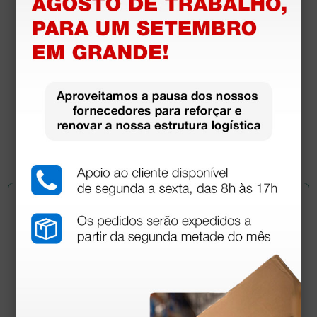
Socas brancas sem orifícios - 35
21,76 €
25,60 €
(Preço sem IVA)
1 par
Pergunte a um colega