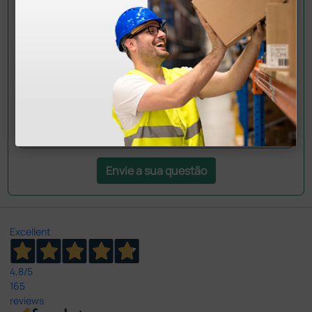
Ainda tem dúvidas?Necessita de mais
esclarecimentos? Envie agora a sua questão aos
colegas que já adquiriram este produto.
Envie a sua questão
Excellent
4,8
/5
165
reviews