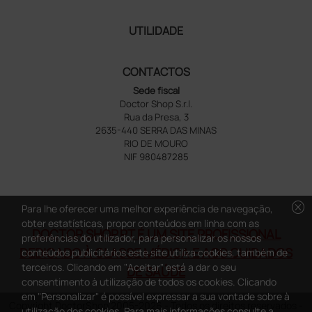
UTILIDADE
CONTACTOS
Sede fiscal
Doctor Shop S.r.l.
Rua da Presa, 3
2635-440 SERRA DAS MINAS
RIO DE MOURO
NIF 980487285
cancel
Para lhe oferecer uma melhor experiência de navegação,
obter estatísticas, propor conteúdos em linha com as
DOCTOR SHOP.PT É UM SITE PROFISSIONAL
preferências do utilizador, para personalizar os nossos
DEDICADO À CLASSE MÉDICA E AOS CUIDADOS
conteúdos publicitários este site utiliza cookies, também de
terceiros. Clicando em "Aceitar" está a dar o seu
DE SAÚDE
consentimento à utilização de todos os cookies. Clicando
em "Personalizar" é possível expressar a sua vontade sobre à
Copyright DoctorShop 2005-2026 - Todos os direitos reservados -
utilização dos cookies. Para mais informações consulte a