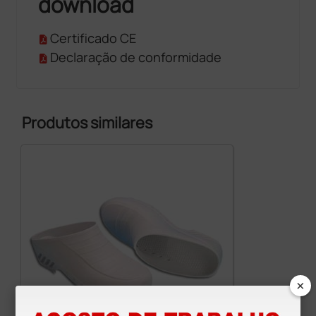
download
Certificado CE
Declaração de conformidade
Produtos similares
×