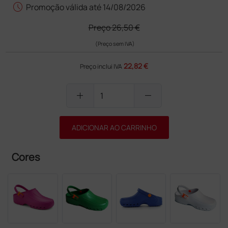
schedule
Promoção válida até 14/08/2026
Preço
26,50 €
(Preço sem IVA)
22,82 €
Preço inclui IVA
add
remove
ADICIONAR AO CARRINHO
Cores