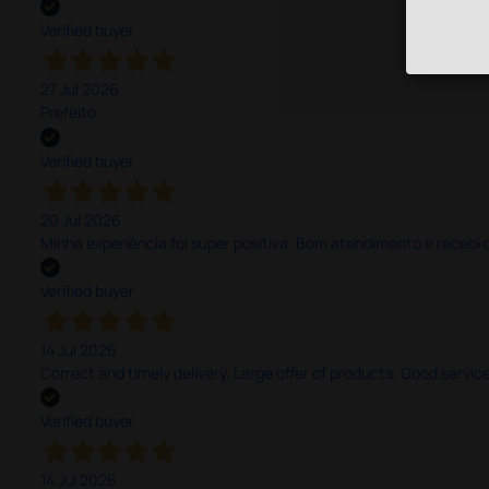
Verified buyer
27 Jul 2026
Prefeito
Verified buyer
20 Jul 2026
Minha experiência foi super positiva. Bom atendimento e recebi 
Verified buyer
14 Jul 2026
Correct and timely delivery. Large offer of products. Good service
Verified buyer
14 Jul 2026