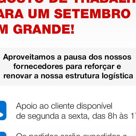
m
Socas laranja sem
Socas b
orifícios - 36
orifícios
21,76 €
21,76 
€
25,60 €
(Preço sem IVA)
(Preço sem
1 par
1 par