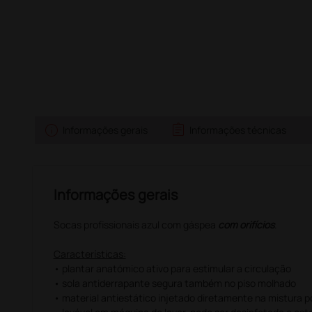
info
assignment
s
Informações gerais
Informações técnicas
Informações gerais
Socas profissionais azul com gáspea
com orifícios
.
Características:
• plantar anatómico ativo para estimular a circulação
• sola antiderrapante segura também no piso molhado
• material antiestático injetado diretamente na mistura p