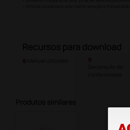
• lavável em máquina de lavar, pode ser desinfetada e este
• orifícios na sola para uma melhor aeração e transpiraçã
Recursos para download
Manual utilizador
Declaração de
conformidade
Produtos similares