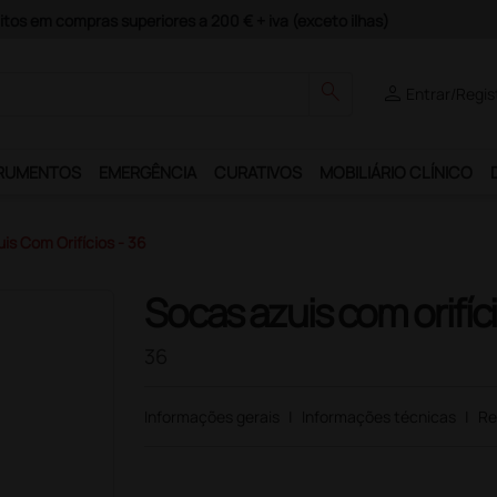
guros e Garantia de Satisfação!
search
person
Entrar/Regis
RUMENTOS
EMERGÊNCIA
CURATIVOS
MOBILIÁRIO CLÍNICO
is Com Orifícios - 36
Socas azuis com orifíc
36
Informações gerais
|
Informações técnicas
|
Re