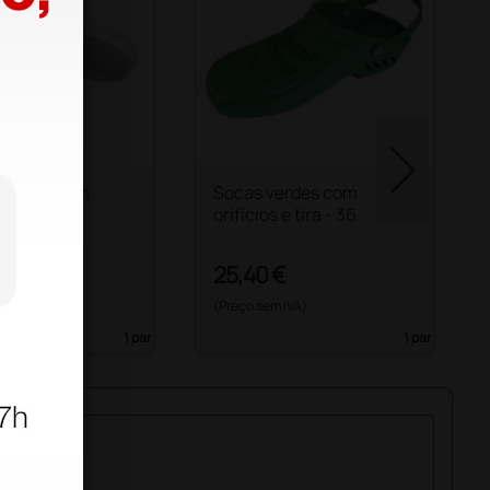
rancas com
Socas verdes com
 - 36
orifícios e tira - 36
€
25,40 €
25,60 €
 IVA)
(Preço sem IVA)
1 par
1 par