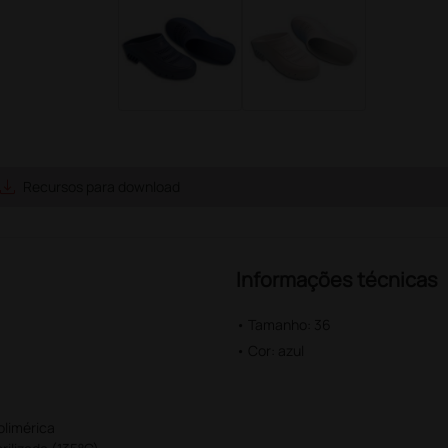
ave_alt
Recursos para download
Informações técnicas
• Tamanho: 36
• Cor: azul
olimérica