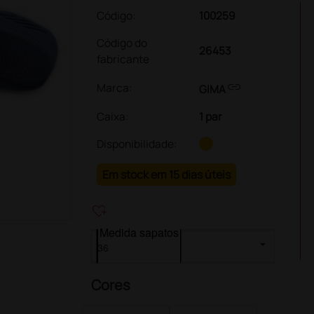
Código:
100259
Código do
26453
fabricante
link
Marca:
GIMA
Caixa
:
1 par
Disponibilidade:
Em stock em 15 dias úteis
heart_plus
Medida sapatos
Cores