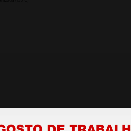
rilizada (135°C)
o