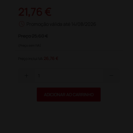
21,76 €
schedule
Promoção válida até 14/08/2026
Preço
25,60 €
(Preço sem IVA)
26,76 €
Preço inclui IVA
add
remove
ADICIONAR AO CARRINHO