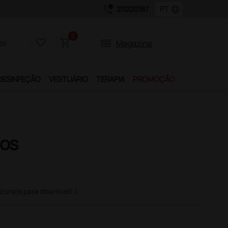
call_quality
language
211220187
0
favorite_border
shopping_cart
two_pager
Magazine
to
DESINFEÇÃO
VESTUÁRIO
TERAPIA
PROMOÇÃO
ios
cursos para download
|