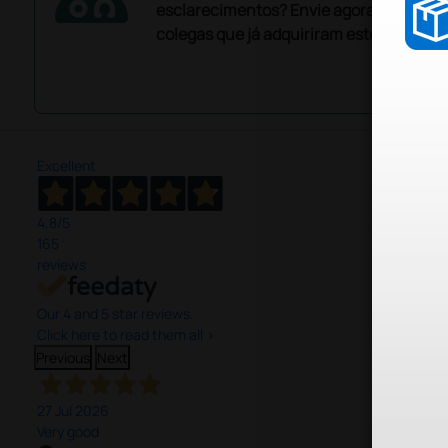
esclarecimentos? Envie agora a sua que
colegas que já adquiriram este produto.
Excellent
4,8
/5
165
reviews
Our 4 and 5 star reviews.
Click here to read them all >
Previous
Next
27 Jul 2026
Very good