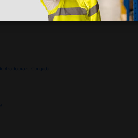
dentro do prazo. Obrigada.
!