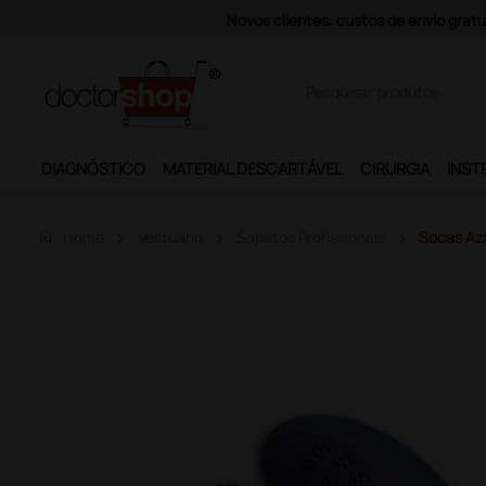
Pagamentos Se
DIAGNÓSTICO
MATERIAL DESCARTÁVEL
CIRURGIA
INST
home
Home
Vestuário
Sapatos Profissionais
Socas Azu