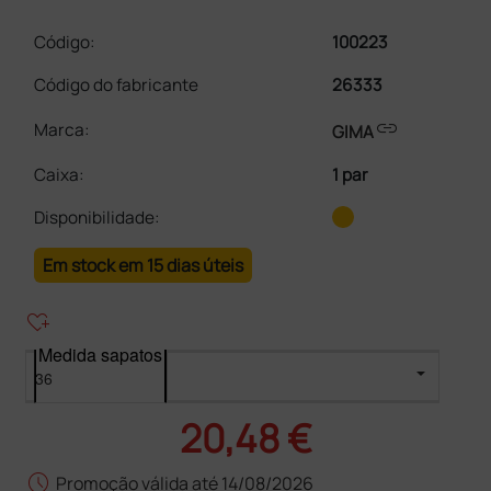
Código:
100223
Código do fabricante
26333
link
Marca:
GIMA
Caixa
:
1 par
Disponibilidade:
Em stock em 15 dias úteis
heart_plus
Medida sapatos
20,48 €
schedule
Promoção válida até 14/08/2026