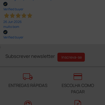
Verified buyer
26 Jun 2026
muito bom
Verified buyer
;
Subscrever newsletter
Inscreva-se
local_shipping
credit_card
ENTREGAS RÁPIDAS
ESCOLHA COMO
PAGAR
support_agent
request_quote