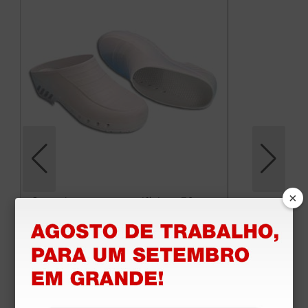
×
Socas brancas sem orifícios - 36
21,76 €
25,60 €
(Preço sem IVA)
1 par