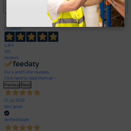
Envie a sua questão
Excellent
4,8
/5
165
reviews
Our 4 and 5 star reviews.
Click here to read them all >
Previous
Next
27 Jul 2026
Very good
Verified buyer