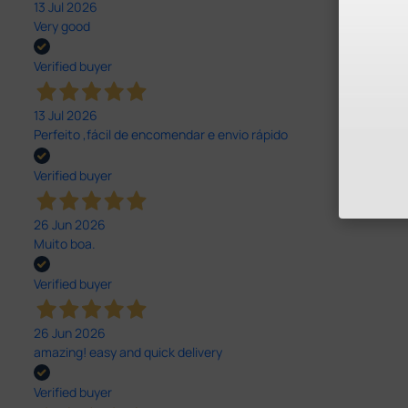
13 Jul 2026
Very good
Verified buyer
13 Jul 2026
Perfeito ,fácil de encomendar e envio rápido
Verified buyer
26 Jun 2026
Muito boa.
Verified buyer
26 Jun 2026
amazing! easy and quick delivery
Verified buyer