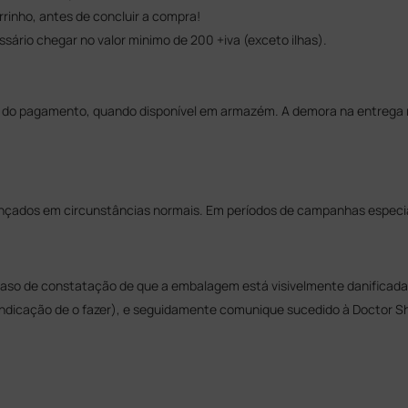
rrinho, antes de concluir a compra!
sário chegar no valor minimo de 200 +iva (exceto ilhas).
s do pagamento, quando disponível em armazém. A demora na entrega
ados em circunstâncias normais. Em períodos de campanhas especiai
so de constatação de que a embalagem está visivelmente danificada ,
icação de o fazer), e seguidamente comunique sucedido à Doctor Shop