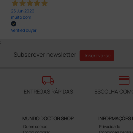
26 Jun 2026
muito bom
Verified buyer
;
Subscrever newsletter
Inscreva-se
local_shipping
credit_card
ENTREGAS RÁPIDAS
ESCOLHA COM
MUNDO DOCTOR SHOP
INFORMAÇÕES 
Quem somos
Privacidade
Como comprar
Condições gerais