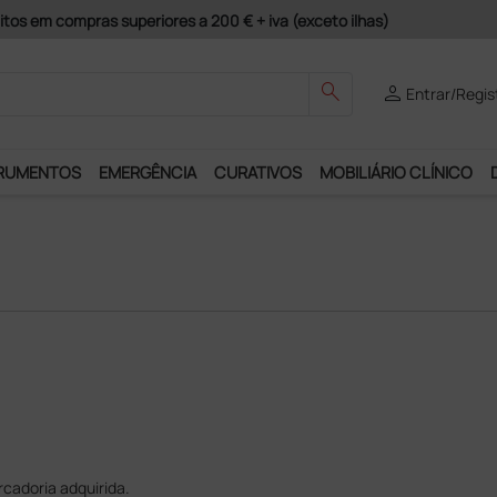
itos em compras superiores a 200 € + iva (exceto ilhas)
search
person
Entrar/Regis
RUMENTOS
EMERGÊNCIA
CURATIVOS
MOBILIÁRIO CLÍNICO
cadoria adquirida.