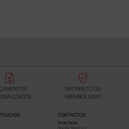
request_quote
verified_user
ÇAMENTOS
SATISFEITO OU
SONALIZADOS
REEMBOLSADO
UTILIDADE
CONTACTOS
Sede fiscal
Doctor Shop S.r.l.