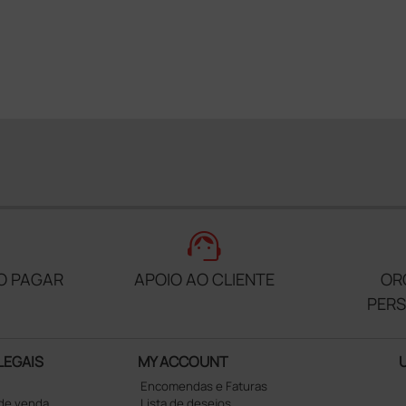
support_agent
O PAGAR
APOIO AO CLIENTE
OR
PER
LEGAIS
MY ACCOUNT
Encomendas e Faturas
 de venda
Lista de desejos