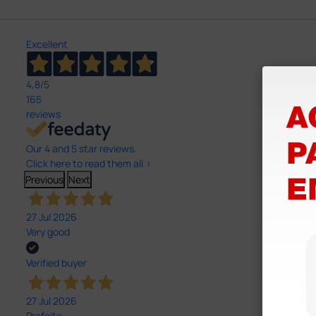
Excellent
4,8
/5
165
reviews
Our 4 and 5 star reviews.
Click here to read them all >
Previous
Next
27 Jul 2026
Very good
Verified buyer
27 Jul 2026
Prefeito