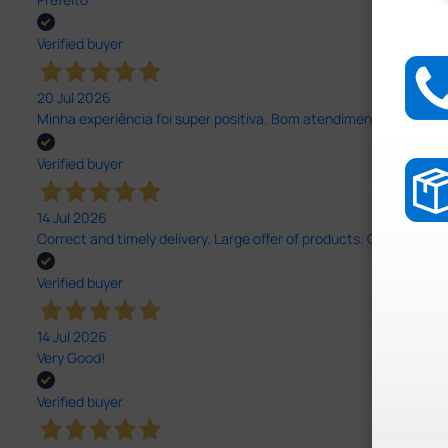
Verified buyer
20 Jul 2026
Minha experiência foi super positiva. Bom atendimento e recebi 
Verified buyer
14 Jul 2026
Correct and timely delivery. Large offer of products. Good service
Verified buyer
14 Jul 2026
Very Good!
Verified buyer