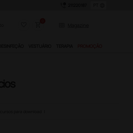
call_quality
language
211220187
0
favorite_border
shopping_cart
two_pager
Magazine
to
DESINFEÇÃO
VESTUÁRIO
TERAPIA
PROMOÇÃO
cios
cursos para download
|