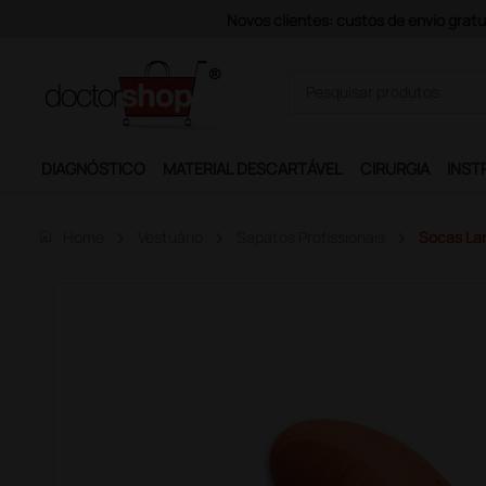
Pagamentos Se
DIAGNÓSTICO
MATERIAL DESCARTÁVEL
CIRURGIA
INST
home
Home
Vestuário
Sapatos Profissionais
Socas Lar