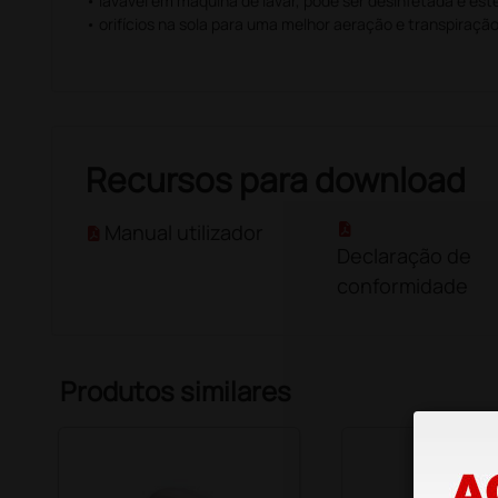
• lavável em máquina de lavar, pode ser desinfetada e este
• orifícios na sola para uma melhor aeração e transpiraçã
Recursos para download
Manual utilizador
Declaração de
conformidade
Produtos similares