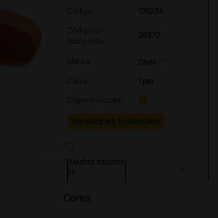
Código:
100234
Código do
26372
fabricante
link
Marca:
GIMA
Caixa
:
1 par
Disponibilidade:
Em stock em 15 dias úteis
heart_plus
Medida sapatos
Cores