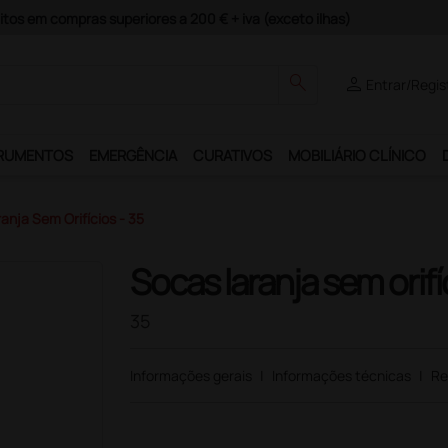
guros e Garantia de Satisfação!
search
person
Entrar/Regis
RUMENTOS
EMERGÊNCIA
CURATIVOS
MOBILIÁRIO CLÍNICO
anja Sem Orifícios - 35
Socas laranja sem orifí
35
Informações gerais
|
Informações técnicas
|
Re