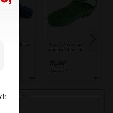
uis com orifícios
Socas verdes com
orifícios e tira - 35
€
25,40 €
25,60 €
 IVA)
(Preço sem IVA)
1 par
1 par