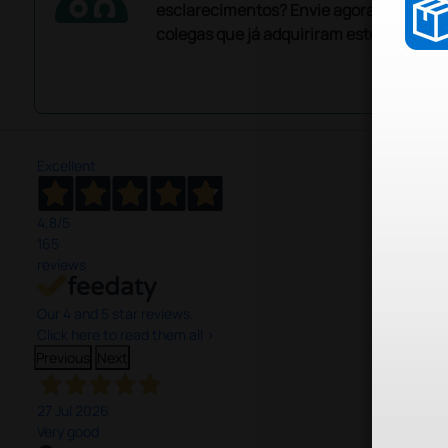
esclarecimentos? Envie agora a sua que
colegas que já adquiriram este produto.
Excellent
4,8
/5
165
reviews
Our 4 and 5 star reviews.
Click here to read them all >
Previous
Next
27 Jul 2026
Very good