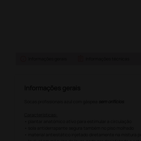
info
assignment
s
Informações gerais
Informações técnicas
Informações gerais
Socas profissionais azul com gáspea
sem orifícios
.
Características:
• plantar anatómico ativo para estimular a circulação
• sola antiderrapante segura também no piso molhado
• material antiestático injetado diretamente na mistura p