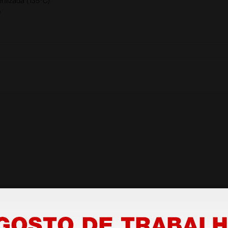
rilizada (135°C)
o