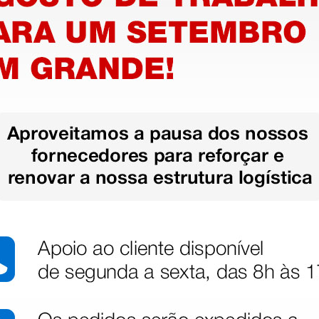
m
Socas brancas com
Socas az
orifícios - 35
- 35
21,76 €
21,76 
€
25,60 €
(Preço sem IVA)
(Preço sem
1 par
1 par