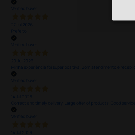
Verified buyer
27 Jul 2026
Prefeito
Verified buyer
20 Jul 2026
Minha experiência foi super positiva. Bom atendimento e recebi 
Verified buyer
14 Jul 2026
Correct and timely delivery. Large offer of products. Good service
Verified buyer
14 Jul 2026