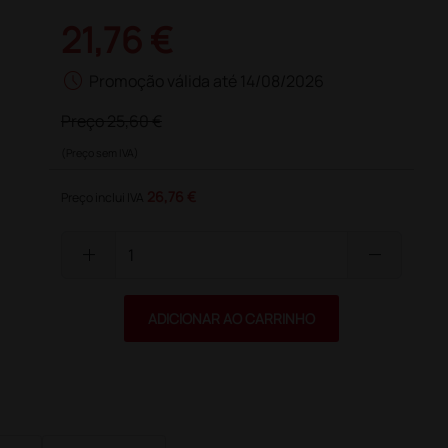
21,76 €
schedule
Promoção válida até 14/08/2026
Preço
25,60 €
(Preço sem IVA)
26,76 €
Preço inclui IVA
add
remove
ADICIONAR AO CARRINHO