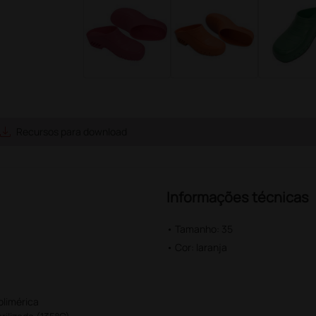
ave_alt
Recursos para download
Informações técnicas
• Tamanho: 35
• Cor: laranja
olimérica