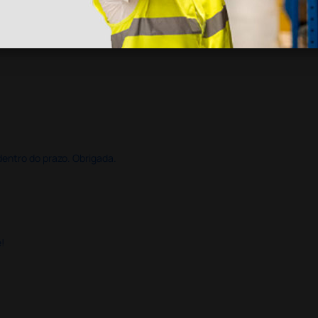
dentro do prazo. Obrigada.
!