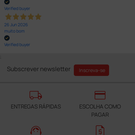
Verified buyer
26 Jun 2026
muito bom
Verified buyer
;
Subscrever newsletter
Inscreva-se
local_shipping
credit_card
ENTREGAS RÁPIDAS
ESCOLHA COMO
PAGAR
support_agent
request_quote