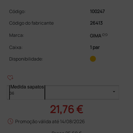
Código:
100247
Código do fabricante
26413
link
Marca:
GIMA
Caixa
:
1 par
Disponibilidade:
heart_plus
Medida sapatos
21,76 €
schedule
Promoção válida até 14/08/2026