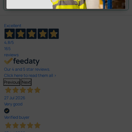
Excellent
4,8
/5
165
reviews
Our 4 and 5 star reviews.
Click here to read them all >
Previous
Next
27 Jul 2026
Very good
Verified buyer