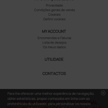
Privacidade
Condições gerais de venda
Cookies
Definir cookies
MY ACCOUNT
Encomendas e Faturas
Lista de desejos
Os meus dados
UTILIDADE
CONTACTOS
cancel
Para lhe oferecer uma melhor experiência de navegação,
obter estatísticas, propor conteúdos em linha com as
DOCTOR SHOP.PT É UM SITE PROFISSIONAL
preferências do utilizador, para personalizar os nossos