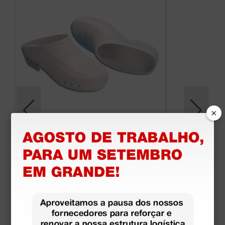
×
Socas brancas sem orifícios - 36
21,76 €
25,60 €
(Preço sem IVA)
1 par