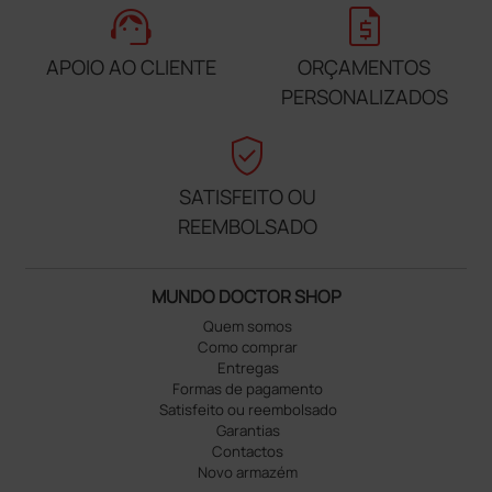
support_agent
request_quote
APOIO AO CLIENTE
ORÇAMENTOS
PERSONALIZADOS
verified_user
SATISFEITO OU
REEMBOLSADO
MUNDO DOCTOR SHOP
Quem somos
Como comprar
Entregas
Formas de pagamento
Satisfeito ou reembolsado
Garantias
Contactos
Novo armazém