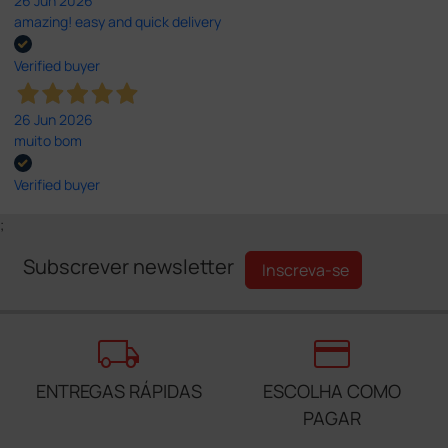
26 Jun 2026
amazing! easy and quick delivery
Verified buyer
26 Jun 2026
muito bom
Verified buyer
;
Subscrever newsletter
Inscreva-se
local_shipping
credit_card
ENTREGAS RÁPIDAS
ESCOLHA COMO
PAGAR