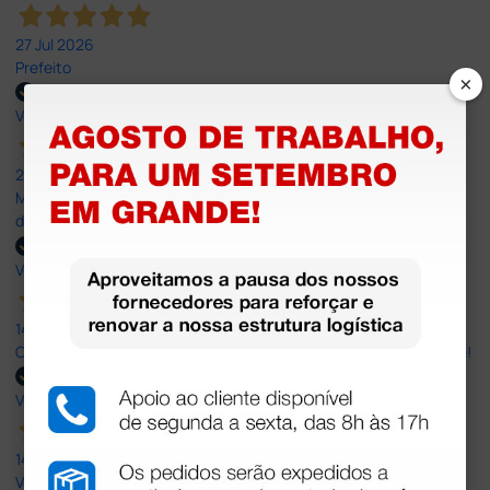
27 Jul 2026
Prefeito
×
Verified buyer
20 Jul 2026
Minha experiência foi super positiva. Bom atendimento e recebi
dentro do prazo. Obrigada.
Verified buyer
14 Jul 2026
Correct and timely delivery. Large offer of products. Good service!
Verified buyer
14 Jul 2026
Very Good!