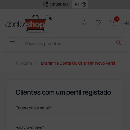
call_quality
language
211220187
0
person
favorite_border
shopping_cart
two_pager
menu
search
home
Home
Entrar Na Conta Ou Criar Um Novo Perfil
Clientes com um perfil registado
Endereço de email*
Palavra-chave*