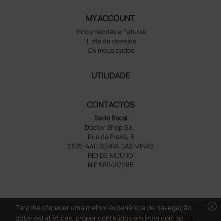
MY ACCOUNT
Encomendas e Faturas
Lista de desejos
Os meus dados
UTILIDADE
CONTACTOS
Sede fiscal
Doctor Shop S.r.l.
Rua da Presa, 3
2635-440 SERRA DAS MINAS
RIO DE MOURO
NIF 980487285
cancel
Para lhe oferecer uma melhor experiência de navegação,
obter estatísticas, propor conteúdos em linha com as
DOCTOR SHOP.PT É UM SITE PROFISSIONAL