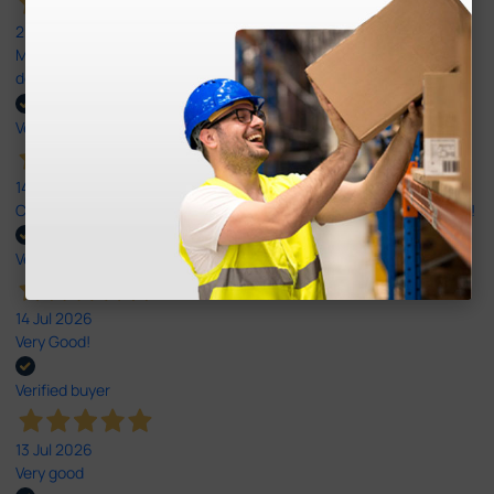
20 Jul 2026
Minha experiência foi super positiva. Bom atendimento e recebi
dentro do prazo. Obrigada.
Verified buyer
14 Jul 2026
Correct and timely delivery. Large offer of products. Good service!
Verified buyer
14 Jul 2026
Very Good!
Verified buyer
13 Jul 2026
Very good