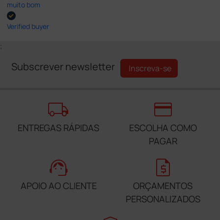
muito bom
Verified buyer
;
Subscrever newsletter
Inscreva-se
local_shipping
credit_card
ENTREGAS RÁPIDAS
ESCOLHA COMO
PAGAR
support_agent
request_quote
APOIO AO CLIENTE
ORÇAMENTOS
PERSONALIZADOS