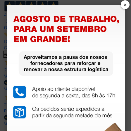
×
4,8
/5
165
reviews
Our 4 and 5 star reviews.
Click here to read them all >
Previous
Next
27 Jul 2026
Very good
Verified buyer
27 Jul 2026
Prefeito
Verified buyer