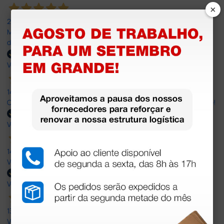
×
20 Jul 2026
Minha experiência foi super positiva. Bom atendimento e recebi
dentro do prazo. Obrigada.
Verified buyer
14 Jul 2026
Correct and timely delivery. Large offer of products. Good service!
Verified buyer
14 Jul 2026
Very Good!
Verified buyer
13 Jul 2026
Very good