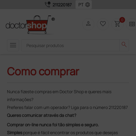
call_quality
language
211220187
0
person
favorite_border
shopping_cart
two_pager
menu
search
Como comprar
Nunca fizeste compras em Doctor Shop e queres mais
informações?
Preferes falar com um operador? Liga para o número 211220187
Queres comunicar através da chat?
Comprar on-line nunca foi tão simples e seguro.
Simples
porque é fácil encontrar os produtos que desejas