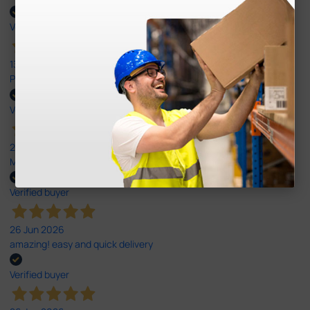
Verified buyer
13 Jul 2026
Perfeito ,fácil de encomendar e envio rápido
Verified buyer
26 Jun 2026
Muito boa.
Verified buyer
26 Jun 2026
amazing! easy and quick delivery
Verified buyer