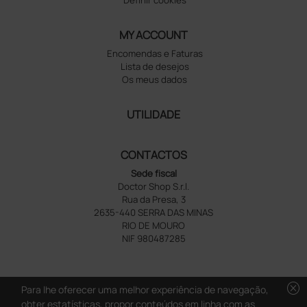
MY ACCOUNT
Encomendas e Faturas
Lista de desejos
Os meus dados
UTILIDADE
CONTACTOS
Sede fiscal
Doctor Shop S.r.l.
Rua da Presa, 3
2635-440 SERRA DAS MINAS
RIO DE MOURO
NIF 980487285
cancel
Para lhe oferecer uma melhor experiência de navegação,
obter estatísticas, propor conteúdos em linha com as