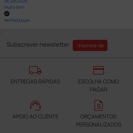
26 Jun 2026
muito bom
Verified buyer
;
Subscrever newsletter
Inscreva-se
local_shipping
credit_card
ENTREGAS RÁPIDAS
ESCOLHA COMO
PAGAR
support_agent
request_quote
APOIO AO CLIENTE
ORÇAMENTOS
PERSONALIZADOS