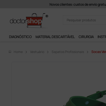
Pagamentos Se
DIAGNÓSTICO
MATERIAL DESCARTÁVEL
CIRURGIA
INST
home
Home
Vestuário
Sapatos Profissionais
Socas Ver