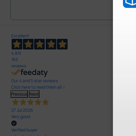
Excellent
4,8
/5
165
reviews
Our 4 and 5 star reviews.
Click here to read them all >
Previous
Next
27 Jul 2026
Very good
Verified buyer