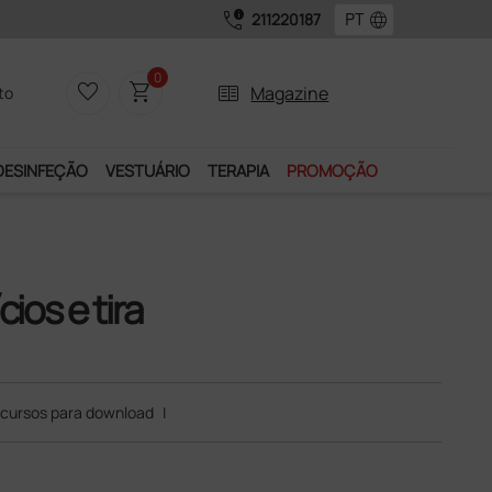
call_quality
language
211220187
0
favorite_border
shopping_cart
two_pager
Magazine
to
DESINFEÇÃO
VESTUÁRIO
TERAPIA
PROMOÇÃO
ios e tira
cursos para download
|