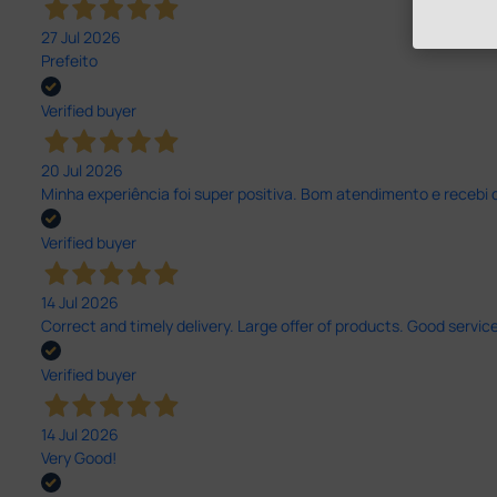
27 Jul 2026
Prefeito
Verified buyer
20 Jul 2026
Minha experiência foi super positiva. Bom atendimento e recebi 
Verified buyer
14 Jul 2026
Correct and timely delivery. Large offer of products. Good service
Verified buyer
14 Jul 2026
Very Good!