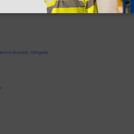
dentro do prazo. Obrigada.
!