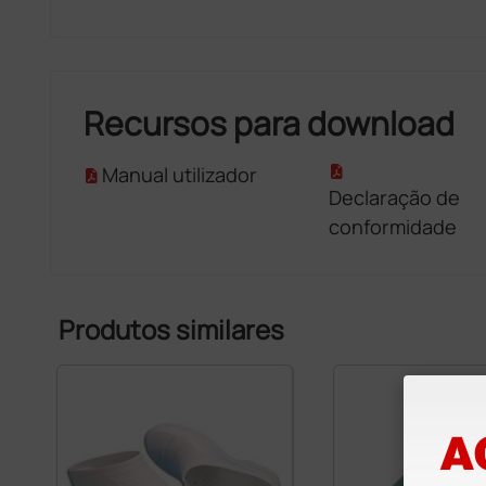
Recursos para download
Manual utilizador
Declaração de
conformidade
Produtos similares