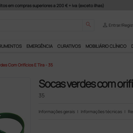
guros e Garantia de Satisfação!
search
person
Entrar/Regis
RUMENTOS
EMERGÊNCIA
CURATIVOS
MOBILIÁRIO CLÍNICO
des Com Orifícios E Tira - 35
Socas verdes com orifíc
35
Informações gerais
|
Informações técnicas
|
Re