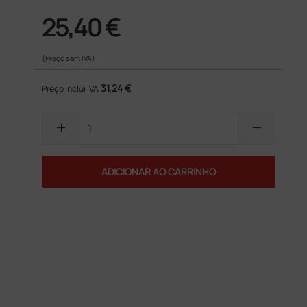
25,40 €
(Preço sem IVA)
31,24 €
Preço inclui IVA
add
remove
ADICIONAR AO CARRINHO