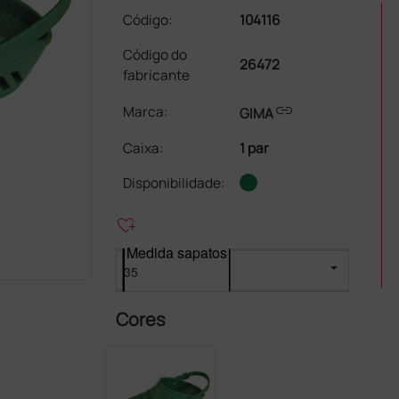
Código:
104116
Código do
26472
fabricante
link
Marca:
GIMA
Caixa
:
1 par
Disponibilidade:
heart_plus
Medida sapatos
Cores