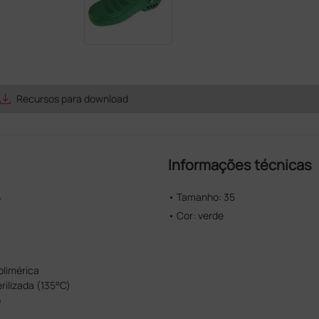
ave_alt
Recursos para download
Informações técnicas
.
• Tamanho: 35
• Cor: verde
olimérica
rilizada (135°C)
o