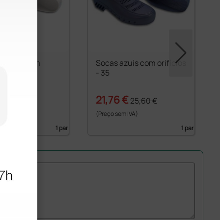
rancas com
Socas azuis com orifícios
 - 35
- 35
€
21,76 €
25,60 €
25,60 €
 IVA)
(Preço sem IVA)
1 par
1 par