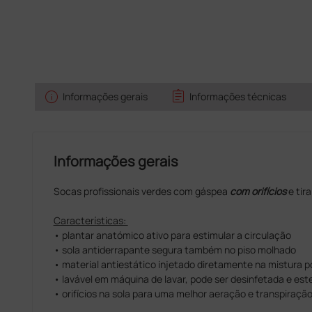
info
assignment
s
Informações gerais
Informações técnicas
Informações gerais
Socas profissionais verdes com gáspea
com orifícios
e tira
Características:
• plantar anatómico ativo para estimular a circulação
• sola antiderrapante segura também no piso molhado
• material antiestático injetado diretamente na mistura p
• lavável em máquina de lavar, pode ser desinfetada e este
• orifícios na sola para uma melhor aeração e transpiraçã