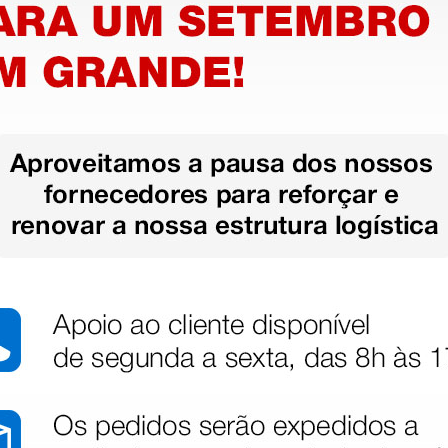
m
Socas laranja sem
Socas b
orifícios - 35
orifícios
21,76 €
21,76 
€
25,60 €
(Preço sem IVA)
(Preço sem
1 par
1 par
stão aos