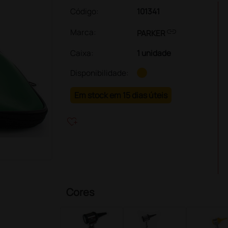
Código:
101341
link
Marca:
PARKER
Caixa
:
1 unidade
Disponibilidade:
Em stock em 15 dias úteis
heart_plus
Cores