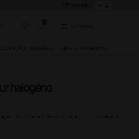
call_quality
language
211220187
0
favorite_border
shopping_cart
two_pager
Magazine
to
DESINFEÇÃO
VESTUÁRIO
TERAPIA
PROMOÇÃO
ur halogéno
uipamento
|
Compatível com
|
Recursos para download
|