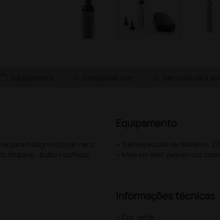
work
list
save_alt
Equipamento
Compatível com
Recursos para do
Equipamento
ade para o diagnóstico do nariz,
• Três espéculos de diâmetro: 2,5
do tímpano - bulbo insuflador
• Mala em simil-pele em cor coo
Informações técnicas
• Cor: verde