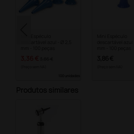
ade
Mini Espéculo
Mini Espéculo
descartável azul - Ø 2,5
descartável azul 
mm - 100 peças
mm - 100 peças
3,36 €
3,86 €
3,86 €
(Preço sem IVA)
(Preço sem IVA)
100 unidades
Produtos similares