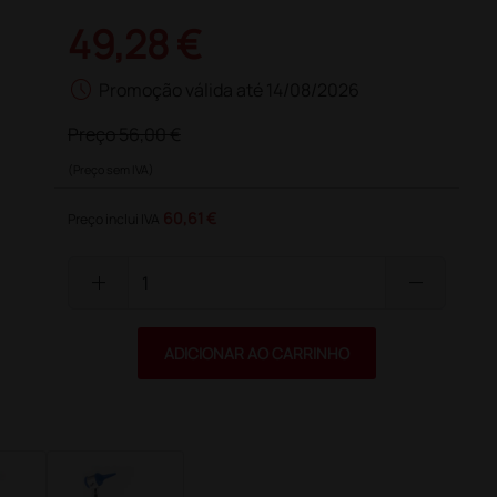
49,28 €
schedule
Promoção válida até 14/08/2026
Preço
56,00 €
(Preço sem IVA)
60,61 €
Preço inclui IVA
add
remove
ADICIONAR AO CARRINHO