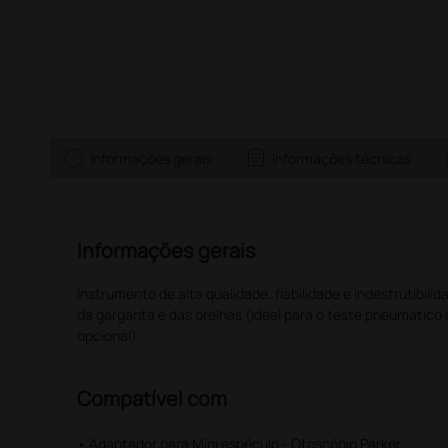
info
assignment
Informações gerais
Informações técnicas
Informações gerais
Instrumento de alta qualidade, fiabilidade e indestrutibilid
da garganta e das orelhas (ideal para o teste pneumático 
opcional).
Compatível com
• Adaptador para Mini espéculo - Otoscópio Parker