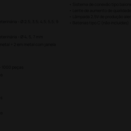
• Sistema de conexão tipo baio
• Lente de aumento de qualidade
• Lâmpada 2,5V de produção ale
rinária - Ø 2,5; 3,5; 4,5; 5,5; 9
• Baterias tipo C (não incluídas)
erinária - Ø 4, 5, 7 mm
metal + 2 em metal com janela
 - 1000 peças
as
as
as