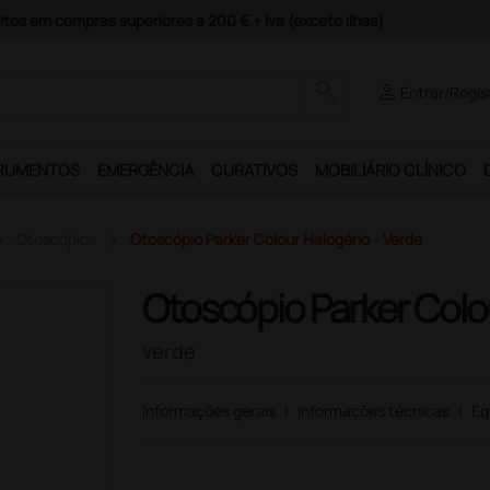
guros e Garantia de Satisfação!
search
person
Entrar/Regis
RUMENTOS
EMERGÊNCIA
CURATIVOS
MOBILIÁRIO CLÍNICO
Otoscópios
Otoscópio Parker Colour Halogéno - Verde
Otoscópio Parker Colo
verde
Informações gerais
|
Informações técnicas
|
Eq