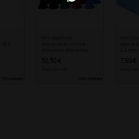
Mini espéculo
Mini Es
- Ø 4
descartável cores e
descartá
diâmetros diferentes -
2,5 mm 
1000 peças
32,30 €
7,59 €
(Preço sem IVA)
(Preço sem
100 unidades
1000 unidades