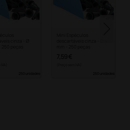
péculos
Mini Espéculos
veis cinza - Ø
descartáveis cinza - Ø 4
- 250 peças
mm - 250 peças
7,59 €
 IVA)
(Preço sem IVA)
250 unidades
250 unidades