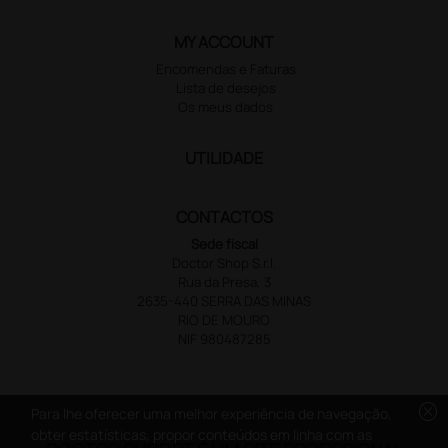
MY ACCOUNT
Encomendas e Faturas
Lista de desejos
Os meus dados
UTILIDADE
CONTACTOS
Sede fiscal
Doctor Shop S.r.l.
Rua da Presa, 3
2635-440 SERRA DAS MINAS
RIO DE MOURO
NIF 980487285
cancel
Para lhe oferecer uma melhor experiência de navegação,
obter estatísticas, propor conteúdos em linha com as