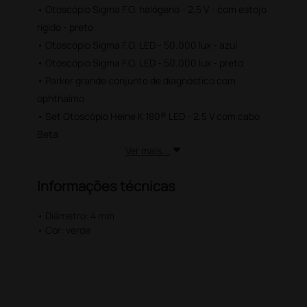
• Otoscópio Sigma F.O. halógeno - 2,5 V - com estojo
rígido - preto
• Otoscópio Sigma F.O. LED - 50.000 lux - azul
• Otoscópio Sigma F.O. LED - 50.000 lux - preto
• Parker grande conjunto de diagnóstico com
ophthalmo
• Set Otoscópio Heine K 180® LED - 2,5 V com cabo
Beta
Ver mais...
Informações técnicas
• Diâmetro: 4 mm
• Cor: verde