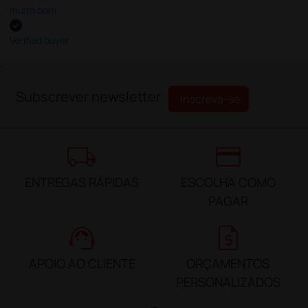
muito bom
Verified buyer
;
Subscrever newsletter
Inscreva-se
local_shipping
credit_card
ENTREGAS RÁPIDAS
ESCOLHA COMO
PAGAR
support_agent
request_quote
APOIO AO CLIENTE
ORÇAMENTOS
PERSONALIZADOS