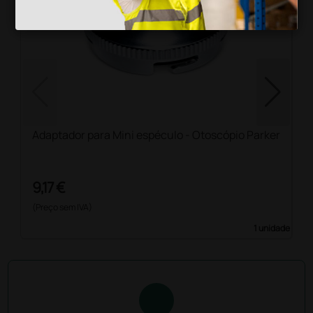
Adaptador para Mini espéculo - Otoscópio Parker
9,17 €
(Preço sem IVA)
1 unidade