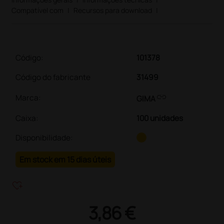
Compatível com
|
Recursos para download
|
Código:
101378
Código do fabricante
31499
link
Marca:
GIMA
Caixa
:
100 unidades
Disponibilidade:
Em stock em 15 dias úteis
heart_plus
3,86 €