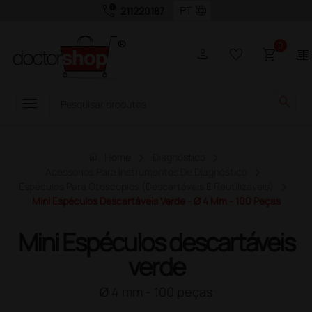
call_quality
language
211220187
0
person
favorite_border
shopping_cart
two_pager
menu
search
home
Home
Diagnóstico
Acessórios Para Instrumentos De Diagnóstico
Espéculos Para Otoscópios (descartáveis ​​e Reutilizáveis)
Mini Espéculos Descartáveis Verde - Ø 4 Mm - 100 Peças
Mini Espéculos descartáveis
verde
Ø 4 mm - 100 peças