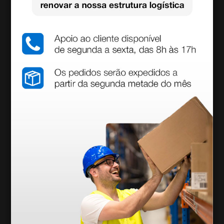
Otoscópio Gimalux F.O. - azul
41,82 €
51,00 €
(Preço sem IVA)
1 unidade
Produtos similares