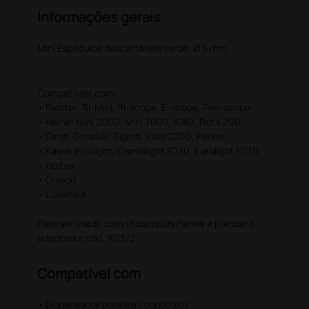
Informações gerais
Mini Espéculos descartáveis verde, Ø 4 mm
Compatíveis com:
• Riester: Ri-Mini, Ri-scope, E-scope, Pen-scope
• Heine: Mini 2000, Mini 3000, K180, Beta 200
• Gima: Gimalux, Sigma, Visio 2000, Parker
• Kawe: Picolight, Combilight F030, Eurolight F030
• Holtex
• Colson
• Luxamed
Para ser usado com otoscópios Parker é preciso o
adaptador cod. 101372.
Compatível com
• Dispensador para mini espéculos