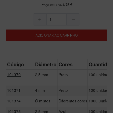
4,75 €
Preço inclui IVA
add
remove
ADICIONAR AO CARRINHO
Código
Diâmetro
Cores
Quantida
101370
2,5 mm
Preto
100 unidades
101371
4 mm
Preto
100 unidades
101374
Ø mistos
Diferentes cores
1000 unidad
101375
2,5 mm
Azul
100 unidades