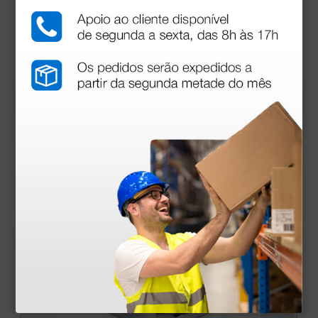
Otoscópio Gimalux F.O. - azul
41,82 €
51,00 €
(Preço sem IVA)
1 unidade
Produtos similares