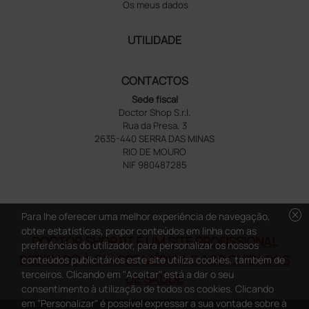
Os meus dados
UTILIDADE
CONTACTOS
Sede fiscal
Doctor Shop S.r.l.
Rua da Presa, 3
2635-440 SERRA DAS MINAS
RIO DE MOURO
NIF 980487285
cancel
Para lhe oferecer uma melhor experiência de navegação,
obter estatísticas, propor conteúdos em linha com as
DOCTOR SHOP.PT É UM SITE PROFISSIONAL
preferências do utilizador, para personalizar os nossos
DEDICADO À CLASSE MÉDICA E AOS CUIDADOS
conteúdos publicitários este site utiliza cookies, também de
terceiros. Clicando em "Aceitar" está a dar o seu
DE SAÚDE
consentimento à utilização de todos os cookies. Clicando
em "Personalizar" é possível expressar a sua vontade sobre à