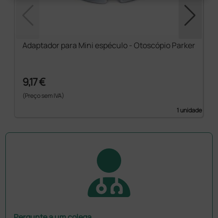
Adaptador para Mini espéculo - Otoscópio Parker
9,17 €
(Preço sem IVA)
1 unidade
Pergunte a um colega