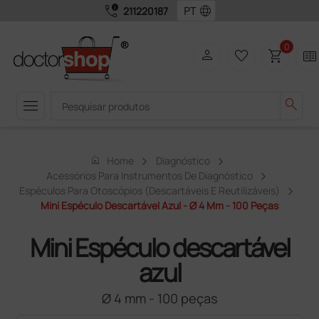
call_quality
language
211220187
0
person
favorite_border
shopping_cart
two_pager
menu
search
home
Home
Diagnóstico
Acessórios Para Instrumentos De Diagnóstico
Espéculos Para Otoscópios (descartáveis ​​e Reutilizáveis)
Mini Espéculo Descartável Azul - Ø 4 Mm - 100 Peças
Mini Espéculo descartável
azul
Ø 4 mm - 100 peças