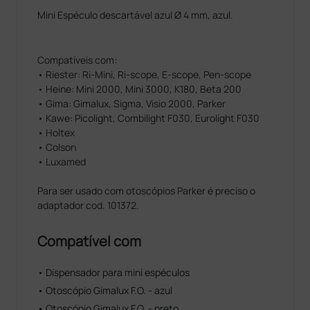
Mini Espéculo descartável azul Ø 4 mm, azul.
Compatíveis com:
• Riester: Ri-Mini, Ri-scope, E-scope, Pen-scope
• Heine: Mini 2000, Mini 3000, K180, Beta 200
• Gima: Gimalux, Sigma, Visio 2000, Parker
• Kawe: Picolight, Combilight F030, Eurolight F030
• Holtex
• Colson
• Luxamed
Para ser usado com otoscópios Parker é preciso o
adaptador cod. 101372.
Compatível com
• Dispensador para mini espéculos
• Otoscópio Gimalux F.O. - azul
• Otoscópio Gimalux F.O. - preto