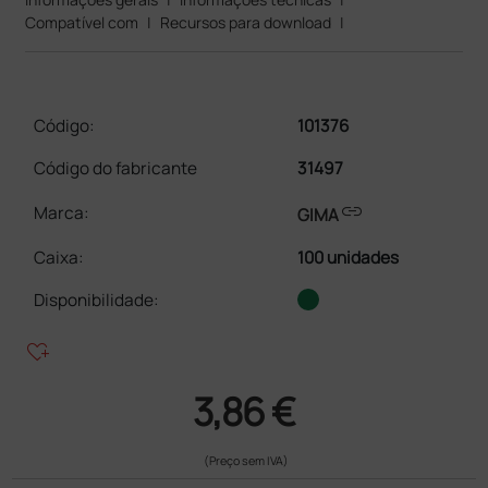
Compatível com
|
Recursos para download
|
Código:
101376
Código do fabricante
31497
link
Marca:
GIMA
Caixa
:
100 unidades
Disponibilidade:
heart_plus
3,86 €
(Preço sem IVA)