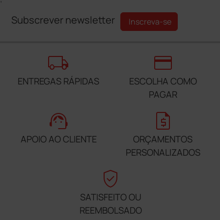
Subscrever newsletter
Inscreva-se
local_shipping
credit_card
ENTREGAS RÁPIDAS
ESCOLHA COMO
PAGAR
support_agent
request_quote
APOIO AO CLIENTE
ORÇAMENTOS
PERSONALIZADOS
verified_user
SATISFEITO OU
REEMBOLSADO