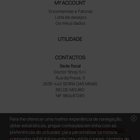
MY ACCOUNT
Encomendas e Faturas
Lista de desejos
Os meus dados
UTILIDADE
CONTACTOS
Sede fiscal
Doctor Shop S.r.l.
Rua da Presa, 3
2635-440 SERRA DAS MINAS
RIO DE MOURO
NIF 980487285
cancel
Para lhe oferecer uma melhor experiência de navegação,
obter estatísticas, propor conteúdos em linha com as
DOCTOR SHOP.PT É UM SITE PROFISSIONAL
preferências do utilizador, para personalizar os nossos
DEDICADO À CLASSE MÉDICA E AOS CUIDADOS
conteúdos publicitários este site utiliza cookies, também de