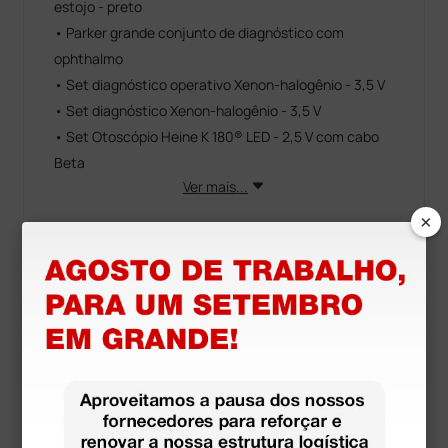
estojo - preto
• Parker grande conjunto de diagnóstico com
ophthalmo
• Set diagnóstico operativo Xenon-halogênio - 3,5 V
• Set diagnóstico Xenon-halogênio - 3,5 V
• Set Otoscópio Heine K 180® LED - 2,5 V com cabo
Beta
Ver mais...
×
Informações técnicas
• Diâmetro: 4 mm
• Cor: preto
Recursos para