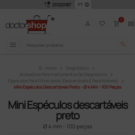
call_quality
language
211220187
0
person
favorite_border
shopping_cart
two_pager
menu
search
home
Home
Diagnóstico
Acessórios Para Instrumentos De Diagnóstico
Espéculos Para Otoscópios (descartáveis ​​e Reutilizáveis)
Mini Espéculos Descartáveis Preto - Ø 4 Mm - 100 Peças
Mini Espéculos descartáveis
preto
Ø 4 mm - 100 peças