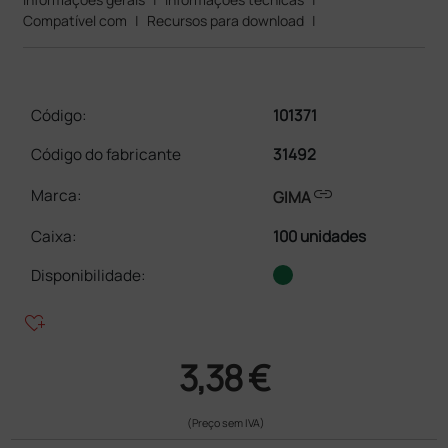
Compatível com
|
Recursos para download
|
Código:
101371
Código do fabricante
31492
link
Marca:
GIMA
Caixa
:
100 unidades
Disponibilidade:
heart_plus
3,38 €
(Preço sem IVA)