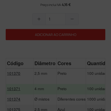
4,16 €
Preço inclui IVA
add
remove
ADICIONAR AO CARRINHO
Código
Diâmetro
Cores
Quantida
101370
2,5 mm
Preto
100 unidades
101371
4 mm
Preto
100 unidades
101374
Ø mistos
Diferentes cores
1000 unidad
101375
2,5 mm
Azul
100 unidades