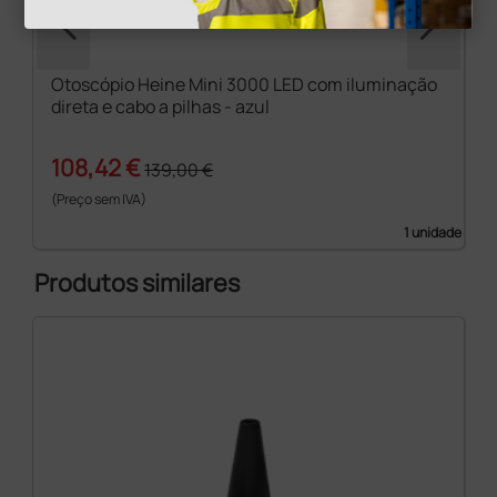
Otoscópio Heine Mini 3000 LED com iluminação
direta e cabo a pilhas - azul
108,42 €
139,00 €
(Preço sem IVA)
1 unidade
Produtos similares