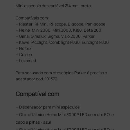
Mini espéculo descartável Ø 4 mm, preto.
Compatíveis com:
• Riester: Ri-Mini, Ri-scope, E-scope, Pen-scope
• Heine: Mini 2000, Mini 3000, K180, Beta 200
• Gima: Gimalux, Sigma, Visio 2000, Parker
• Kawe: Picolight, Combilight F030, Eurolight F030
• Holtex
• Colson
• Luxamed
Para ser usado com otoscópios Parker é preciso o
adaptador cod. 101372.
Compatível com
• Dispensador para mini espéculos
• Oto-oftálmico Heine Mini 3000® LED com oto F.O. e
cabo a pilhas - azul
• Oto-oftálmico Heine Mini 3000® LED com oto F.O. e