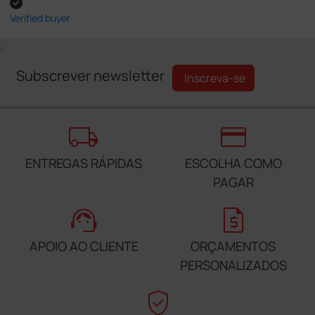
Verified buyer
;
Subscrever newsletter
Inscreva-se
local_shipping
credit_card
ENTREGAS RÁPIDAS
ESCOLHA COMO
PAGAR
support_agent
request_quote
APOIO AO CLIENTE
ORÇAMENTOS
PERSONALIZADOS
verified_user