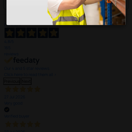
Excellent
4,8
/5
165
reviews
Our 4 and 5 star reviews.
Click here to read them all >
Previous
Next
27 Jul 2026
Very good
Verified buyer
27 Jul 2026