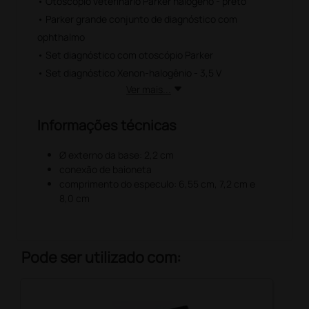
• Otoscópio veterinário Parker halógeno - preto
• Parker grande conjunto de diagnóstico com
ophthalmo
• Set diagnóstico com otoscópio Parker
• Set diagnóstico Xenon-halogênio - 3,5 V
Ver mais...
Informações técnicas
Ø externo da base: 2,2 cm
conexão de baioneta
comprimento do especulo: 6,55 cm, 7,2 cm e
8,0 cm
Pode ser utilizado com: