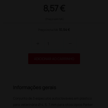
8,57 €
(Preço sem IVA)
10,54 €
Preço inclui IVA
add
remove
ADICIONAR AO CARRINHO
Informações gerais
Conjunto de 3 especulos autoclaváveis em plástico
para veterinária Ø 4, 5, 7 mm para otoscópios Parker