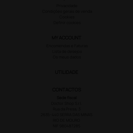
Privacidade
Condições gerais de venda
Cookies
Definir cookies
MY ACCOUNT
Encomendas e Faturas
Lista de desejos
Os meus dados
UTILIDADE
CONTACTOS
Sede fiscal
Doctor Shop S.r.l.
Rua da Presa, 3
2635-440 SERRA DAS MINAS
RIO DE MOURO
NIF 980487285