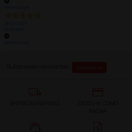
Verified buyer
26 Jun 2026
muito bom
Verified buyer
;
Subscrever newsletter
Inscreva-se
local_shipping
credit_card
ENTREGAS RÁPIDAS
ESCOLHA COMO
PAGAR
support_agent
request_quote