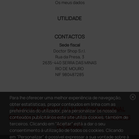
Os meus dados
UTILIDADE
CONTACTOS
Sede fiscal
Doctor Shop S.r.l.
Rua da Presa, 3
2635-440 SERRA DAS MINAS
RIO DE MOURO
NIF 980487285
cancel
Para lhe oferecer uma melhor experiência de navegação,
obter estatísticas, propor conteúdos em linha com as
DOCTOR SHOP.PT É UM SITE PROFISSIONAL
preferências do utilizador, para personalizar os nossos
DEDICADO À CLASSE MÉDICA E AOS CUIDADOS
conteúdos publicitários este site utiliza cookies, também de
terceiros. Clicando em "Aceitar" está a dar o seu
DE SAÚDE
consentimento à utilização de todos os cookies. Clicando
em "Personalizar" é possível expressar a sua vontade sobre à