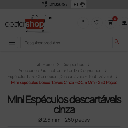
call_quality
language
211220187
0
person
favorite_border
shopping_cart
two_pager
menu
search
home
Home
Diagnóstico
Acessórios Para Instrumentos De Diagnóstico
Espéculos Para Otoscópios (descartáveis ​​e Reutilizáveis)
Mini Espéculos Descartáveis Cinza - Ø 2,5 Mm - 250 Peças
Mini Espéculos descartáveis
cinza
Ø 2,5 mm - 250 peças