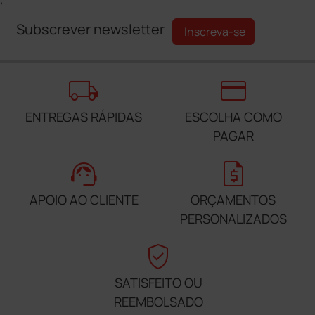
Subscrever newsletter
Inscreva-se
local_shipping
credit_card
ENTREGAS RÁPIDAS
ESCOLHA COMO
PAGAR
support_agent
request_quote
APOIO AO CLIENTE
ORÇAMENTOS
PERSONALIZADOS
verified_user
SATISFEITO OU
REEMBOLSADO