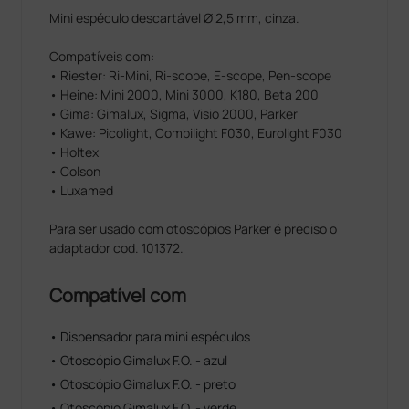
Mini espéculo descartável Ø 2,5 mm, cinza.
Compatíveis com:
• Riester: Ri-Mini, Ri-scope, E-scope, Pen-scope
• Heine: Mini 2000, Mini 3000, K180, Beta 200
• Gima: Gimalux, Sigma, Visio 2000, Parker
• Kawe: Picolight, Combilight F030, Eurolight F030
• Holtex
• Colson
• Luxamed
Para ser usado com otoscópios Parker é preciso o
adaptador cod. 101372.
Compatível com
• Dispensador para mini espéculos
• Otoscópio Gimalux F.O. - azul
• Otoscópio Gimalux F.O. - preto
• Otoscópio Gimalux F.O. - verde