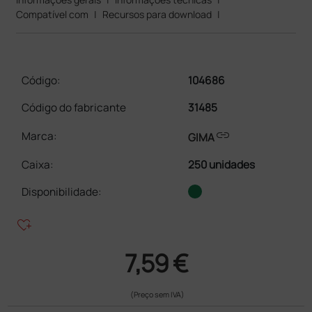
Compatível com
|
Recursos para download
|
Código:
104686
Código do fabricante
31485
link
Marca:
GIMA
Caixa
:
250 unidades
Disponibilidade:
heart_plus
7,59 €
(Preço sem IVA)