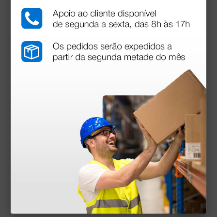
Otoscópio Riester E-scope 2,5V Xénon - Preto
54,40 €
68,00 €
(Preço sem IVA)
1 unidade
Produtos similares