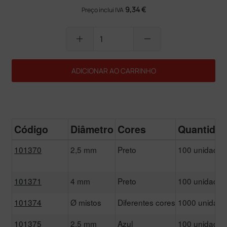
9,34 €
Preço inclui IVA
add
remove
ADICIONAR AO CARRINHO
Código
Diâmetro
Cores
Quantida
101370
2,5 mm
Preto
100 unidades
101371
4 mm
Preto
100 unidades
101374
Ø mistos
Diferentes cores
1000 unidad
101375
2,5 mm
Azul
100 unidades