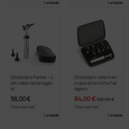
1 unidade
1 unidade
Otoscópio Parker - c
Otoscópio veterinári
om cabo recarregáv
o operativo Gima hal
el
ógeno
56,00 €
84,00 €
105,00 €
(Preço sem IVA)
(Preço sem IVA)
1 unidade
1 unidade