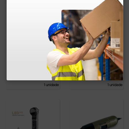
LED Auris LUXAMED
Heine Mini 3000 LED
2,5 V - preto
com iluminação dire
ta, cabo a pilhas e es
péculos reutilizáveis
78,00 €
151,00 €
(Preço sem IVA)
(Preço sem IVA)
1 unidade
1 unidade