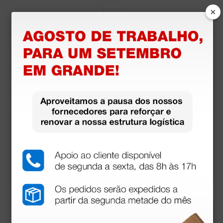
×
Set Combi - Otoscóp
Sigma F.O. LED com c
io + Lanterna
abo recarregável e e
stojo - preto
25,80 €
86,00 €
(Preço sem IVA)
(Preço sem IVA)
1 unidade
1 unidade
mais opções
mais opções