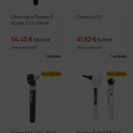
Otoscópio Riester E-
Gimalux F.O.
scope 2,5V Xénon
54,40 €
41,82 €
68,00 €
51,00 €
(Preço sem IVA)
(Preço sem IVA)
1 unidade
1 unidade
mais opções
mais opções
Sigma F.O. LED - 60.0
Riester E-SCOPE F.O.