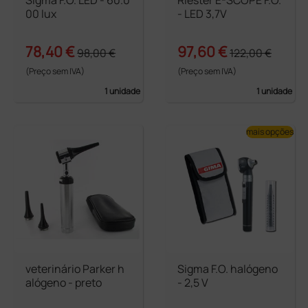
00 lux
- LED 3,7V
78,40 €
97,60 €
98,00 €
122,00 €
(Preço sem IVA)
(Preço sem IVA)
1 unidade
1 unidade
mais opções
veterinário Parker h
Sigma F.O. halógeno
alógeno - preto
- 2,5 V