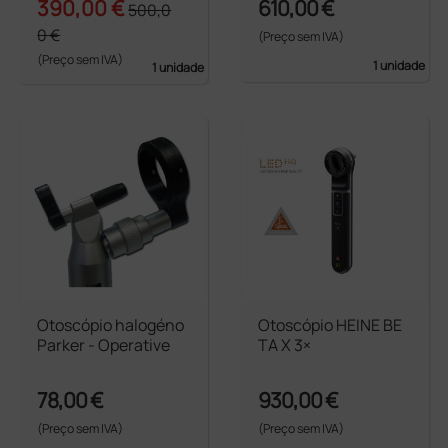
390,00 €
610,00 €
500,0
0 €
(Preço sem IVA)
(Preço sem IVA)
1 unidade
1 unidade
Otoscópio halogéno
Otoscópio HEINE BE
Parker - Operative
TA X 3×
78,00 €
930,00 €
(Preço sem IVA)
(Preço sem IVA)