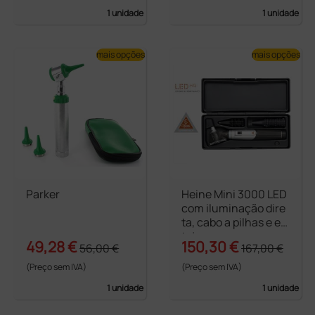
1 unidade
1 unidade
mais opções
mais opções
Parker
Heine Mini 3000 LED
com iluminação dire
ta, cabo a pilhas e es
tojo
49,28 €
150,30 €
56,00 €
167,00 €
(Preço sem IVA)
(Preço sem IVA)
1 unidade
1 unidade