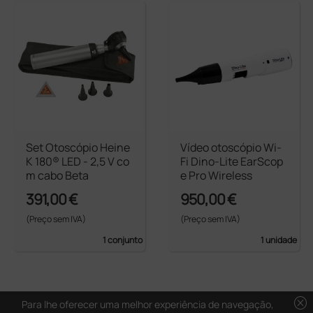
Set Otoscópio Heine
Vídeo otoscópio Wi-
K 180® LED - 2,5 V co
Fi Dino-Lite EarScop
m cabo Beta
e Pro Wireless
391,00 €
950,00 €
(Preço sem IVA)
(Preço sem IVA)
1 conjunto
1 unidade
cancel
Para lhe oferecer uma melhor experiência de navegação,