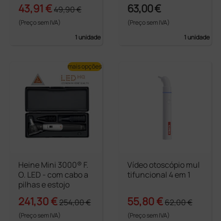
43,91 €
63,00 €
49,90 €
(Preço sem IVA)
(Preço sem IVA)
1 unidade
1 unidade
mais opções
Heine Mini 3000® F.
Vídeo otoscópio mul
O. LED - com cabo a
tifuncional 4 em 1
pilhas e estojo
241,30 €
55,80 €
254,00 €
62,00 €
(Preço sem IVA)
(Preço sem IVA)