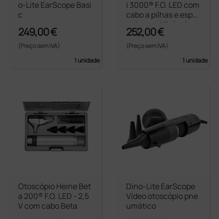
o-Lite EarScope Basi
i 3000® F.O. LED com
c
cabo a pilhas e espé
culos reutilizáveis
249,00 €
252,00 €
(Preço sem IVA)
(Preço sem IVA)
1 unidade
1 unidade
Otoscópio Heine Bet
Dino-Lite EarScope
a 200® F.O. LED - 2,5
Vídeo otoscópio pne
V com cabo Beta
umático