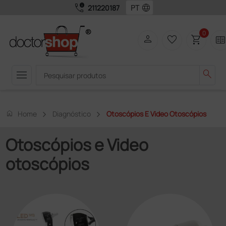
call_quality
language
211220187
0
person
favorite_border
shopping_cart
two_page
menu
search
home
Home
Diagnóstico
Otoscópios E Video Otoscópios
Otoscópios e Video
otoscópios