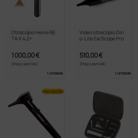
Otoscópio Heine BE
Vídeo otoscópio Din
TA X 4,2×
o-Lite EarScope Pro
1 000,00 €
510,00 €
(Preço sem IVA)
(Preço sem IVA)
1 unidade
1 unidade
mais opções