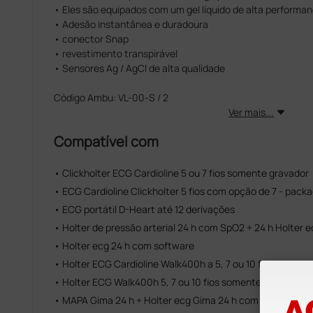
• Eles são equipados com um gel líquido de alta performa
• Adesão instantânea e duradoura
• conector Snap
• revestimento transpirável
• Sensores Ag / AgCl de alta qualidade
Código Ambu: VL-00-S / 2
Ver mais...
Compatível com
• Clickholter ECG Cardioline 5 ou 7 fios somente gravador
• ECG Cardioline Clickholter 5 fios com opção de 7 - pack
• ECG portátil D-Heart até 12 derivações
• Holter de pressão arterial 24 h com SpO2 + 24 h Holter
• Holter ecg 24 h com software
• Holter ECG Cardioline Walk400h a 5, 7 ou 10 fios - packa
• Holter ECG Walk400h 5, 7 ou 10 fios somente gravador
• MAPA Gima 24 h + Holter ecg Gima 24 h com software