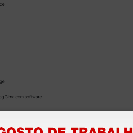
nce
age
 ecg Gima com software
ge