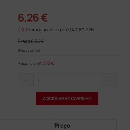
6,26 €
schedule
Promoção válida até 14/08/2026
Preço
8,35 €
(Preço sem IVA)
7,70 €
Preço inclui IVA
add
remove
ADICIONAR AO CARRINHO
Preço