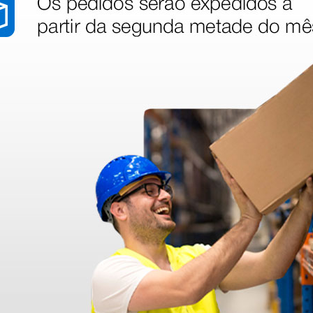
 arterial
MAPA Gima 24 h + Holter
Holter E
 24 h
ecg Gima 24 h com
Walk400h
 com
software
- packa
624,80 €
5 724,
710,00 €
6 360,0
(Preço sem IVA)
(Preço sem
1 kit
1 kit
stão aos