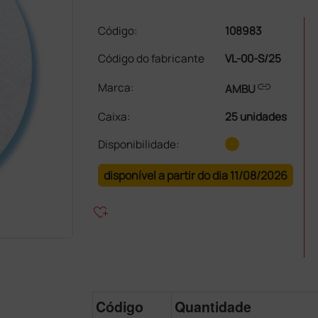
Código:
108983
Código do fabricante
VL-00-S/25
link
Marca:
AMBU
Caixa
:
25 unidades
Disponibilidade:
disponível a partir do dia 11/08/2026
heart_plus
Código
Quantidade