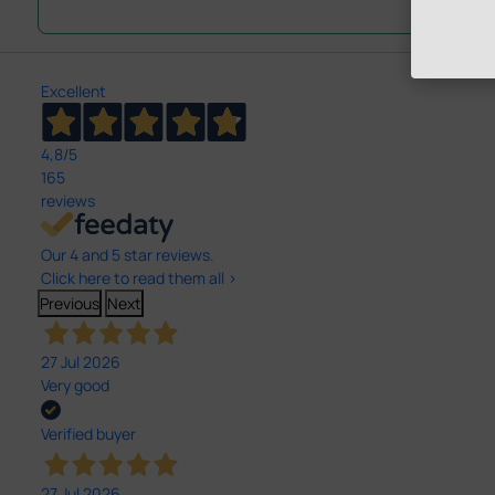
Excellent
4,8
/5
165
reviews
Our 4 and 5 star reviews.
Click here to read them all >
Previous
Next
27 Jul 2026
Very good
Verified buyer
27 Jul 2026