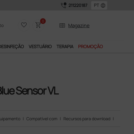
call_quality
language
211220187
0
favorite_border
shopping_cart
two_pager
Magazine
to
DESINFEÇÃO
VESTUÁRIO
TERAPIA
PROMOÇÃO
lue Sensor VL
uipamento
|
Compatível com
|
Recursos para download
|