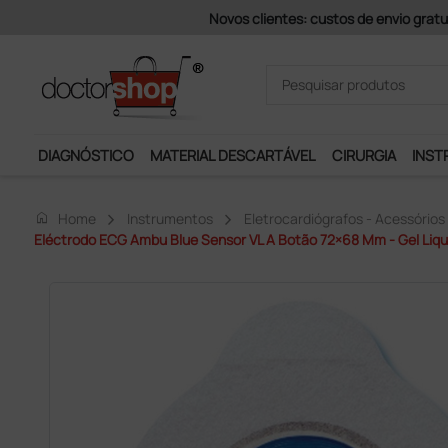
Pagamentos Se
DIAGNÓSTICO
MATERIAL DESCARTÁVEL
CIRURGIA
INST
home
Home
Instrumentos
Eletrocardiógrafos - Acessórios
Eléctrodo ECG Ambu Blue Sensor VL A Botão 72×68 Mm - Gel Liqu