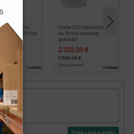
CG Cardioline
Holter ECG Walk400h 5, 7
 a 5, 7 ou 10 fios
ou 10 fios somente
ge
gravador
00 €
2 322,00 €
0 €
2 580,00 €
 IVA)
(Preço sem IVA)
1 unidade
1 unidade
Envie a sua questão