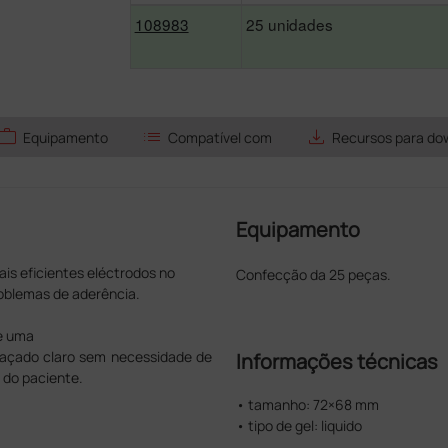
108983
25 unidades
work
list
save_alt
Equipamento
Compatível com
Recursos para do
Equipamento
is eficientes eléctrodos no
Confecção da 25 peças.
roblemas de aderência.
te uma
traçado claro sem necessidade de
Informações técnicas
 do paciente.
• tamanho: 72×68 mm
• tipo de gel: liquido