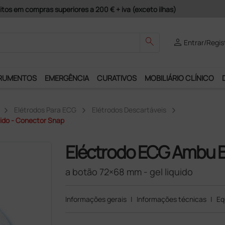
guros e Garantia de Satisfação!
search
person
Entrar/Regis
RUMENTOS
EMERGÊNCIA
CURATIVOS
MOBILIÁRIO CLÍNICO
Elétrodos Para ECG
Elétrodos Descartáveis
ido - Conector Snap
Eléctrodo ECG Ambu B
a botão 72×68 mm - gel liquido
Informações gerais
|
Informações técnicas
|
Eq