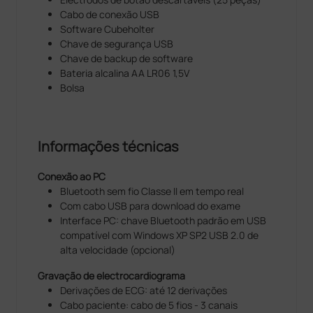
do paciente e o tipo de registo a ser realizado.
Cabo de conexão USB
Software Cubeholter
A alimentação com pilha padrão AA garante uma
Chave de segurança USB
fácil preparação do gravador e a possibilidade de
Chave de backup de software
utilização de pilhas recarregáveis permite conter os
Bateria alcalina AA LR06 1,5V
custos do material.
Bolsa
Informações técnicas
Conexão ao PC
Bluetooth sem fio Classe II em tempo real
Com cabo USB para download do exame
Interface PC: chave Bluetooth padrão em USB
compatível com Windows XP SP2 USB 2.0 de
alta velocidade (opcional)
Gravação de electrocardiograma
Derivações de ECG: até 12 derivações
Cabo paciente: cabo de 5 fios - 3 canais