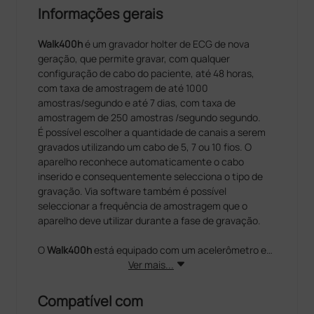
Informações gerais
Walk400h
é um gravador holter de ECG de nova
geração, que permite gravar, com qualquer
configuração de cabo do paciente, até 48 horas,
com taxa de amostragem de até 1000
amostras/segundo e até 7 dias, com taxa de
amostragem de 250 amostras /segundo segundo.
É possível escolher a quantidade de canais a serem
gravados utilizando um cabo de 5, 7 ou 10 fios. O
aparelho reconhece automaticamente o cabo
inserido e consequentemente selecciona o tipo de
gravação. Via software também é possível
seleccionar a frequência de amostragem que o
aparelho deve utilizar durante a fase de gravação.
O
Walk400h
está equipado com um acelerômetro e
fornece uma indicação da actividade do paciente:
Ver mais...
caminhar, correr, ficar parado.
O
Walk400h
oferece ao operador a gravação de uma
Compatível com
mensagem de voz de 20 segundos durante a