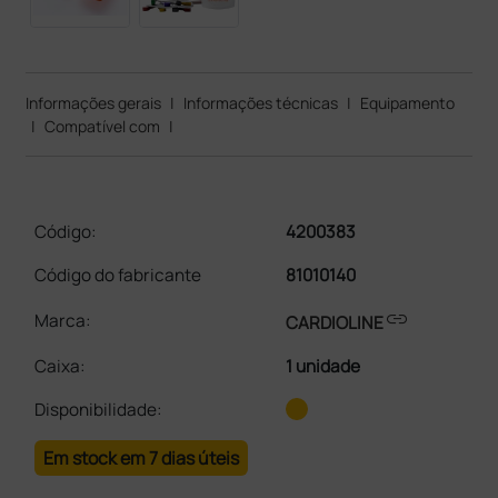
Informações gerais
|
Informações técnicas
|
Equipamento
|
Compatível com
|
Código:
4200383
Código do fabricante
81010140
link
Marca:
CARDIOLINE
Caixa
:
1 unidade
Disponibilidade:
Em stock em 7 dias úteis