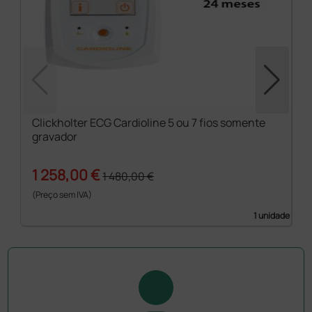
Clickholter ECG Cardioline 5 ou 7 fios somente
gravador
1 258,00 €
1 480,00 €
(Preço sem IVA)
1 unidade