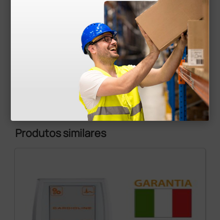
Elétrodos ECG descartáveis com botão em foam
36-40 mm - gel sólido
7,41 €
9,88 €
(Preço sem IVA)
100 unidades
Produtos similares