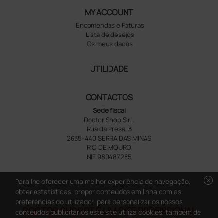
MY ACCOUNT
Encomendas e Faturas
Lista de desejos
Os meus dados
UTILIDADE
CONTACTOS
Sede fiscal
Doctor Shop S.r.l.
Rua da Presa, 3
2635-440 SERRA DAS MINAS
RIO DE MOURO
NIF 980487285
cancel
Para lhe oferecer uma melhor experiência de navegação,
obter estatísticas, propor conteúdos em linha com as
preferências do utilizador, para personalizar os nossos
DOCTOR SHOP.PT É UM SITE PROFISSIONAL
conteúdos publicitários este site utiliza cookies, também de