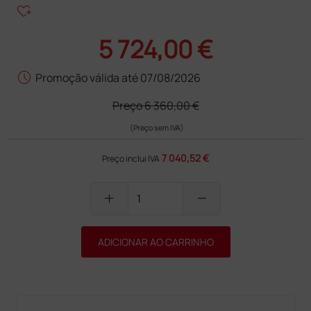
heart_plus
5 724,00 €
schedule
Promoção válida até 07/08/2026
Preço
6 360,00 €
(Preço sem IVA)
7 040,52 €
Preço inclui IVA
add
remove
ADICIONAR AO CARRINHO