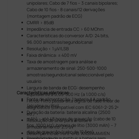
unipolares; Cabo de 7 fios – 3 canais bipolares;
Cabo de 10 fios - 8 canais/12 derivações
(montagem padrão de ECG)
CMRR > 85dB
Impedância de entrada CC > 60 MOhm
Características do conversor A/D: 24 bits,
96.000 amostras/segundo/canal
Resolução < 1 μV/LSB
Faixa dinâmica: ± 400 mV
Taxa de amostragem para análise e
armazenamento de sinal: 250-500-1000
amostras/segundo/canal seleccionável pelo
usuário
Largura de banda de ECG: desempenho
Características eléctricas
equivalente a 0,05-300 Hz (a 1.000 c/s)
Fonte de alimentação: 1 bateria AA padrão
Filtros: Filtro passa-alta digital de fase linear de
(alcalina ou lítio)
diagnóstico (compatível com IEC 6061-2-25 2ª
Duração da bateria: bateria alcalina (2500
ed.)
mAh) – até 48 horas de gravação (cabo de 10
Resolução de sinal para análise e
fios, 1000 Hz); bateria de lítio (3000 mAh) – 7
armazenamento: 2,5 uV
dias de gravação (cabo de 10 fios)
Desempenho de front-end: ANSI/AAMI/EN
Possibilidade de substituir a bateria sem