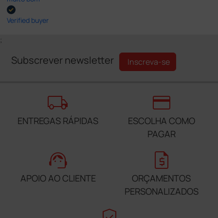
Verified buyer
;
Subscrever newsletter
Inscreva-se
local_shipping
credit_card
ENTREGAS RÁPIDAS
ESCOLHA COMO
PAGAR
support_agent
request_quote
APOIO AO CLIENTE
ORÇAMENTOS
PERSONALIZADOS
verified_user