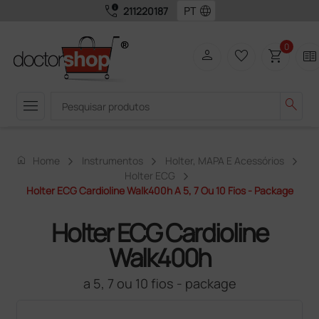
call_quality
language
211220187
0
person
favorite_border
shopping_cart
two_pager
menu
search
home
Home
Instrumentos
Holter, MAPA E Acessórios
Holter ECG
Holter ECG Cardioline Walk400h A 5, 7 Ou 10 Fios - Package
Holter ECG Cardioline
Walk400h
a 5, 7 ou 10 fios - package