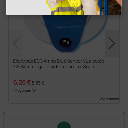
Eléctrodo ECG Ambu Blue Sensor VL a botão
72×68 mm - gel liquido - conector Snap
6,26 €
8,35 €
(Preço sem IVA)
25 unidades