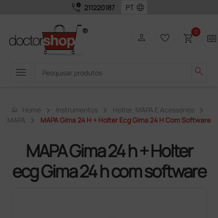
call_quality
language
211220187
0
person
favorite_border
shopping_cart
two_pager
menu
search
home
Home
Instrumentos
Holter, MAPA E Acessórios
MAPA
MAPA Gima 24 H + Holter Ecg Gima 24 H Com Software
MAPA Gima 24 h + Holter
ecg Gima 24 h com software