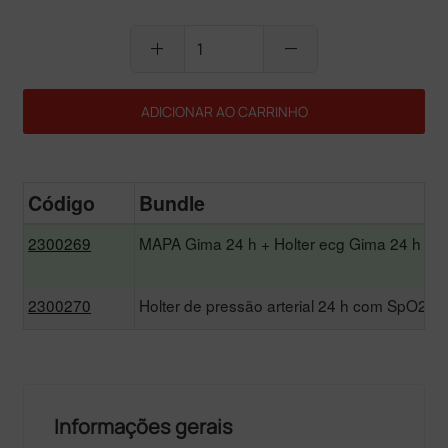
add
remove
ADICIONAR AO CARRINHO
Código
Bundle
2300269
MAPA Gima 24 h + Holter ecg Gima 24 h co
2300270
Holter de pressão arterial 24 h com SpO2 +
Informações gerais