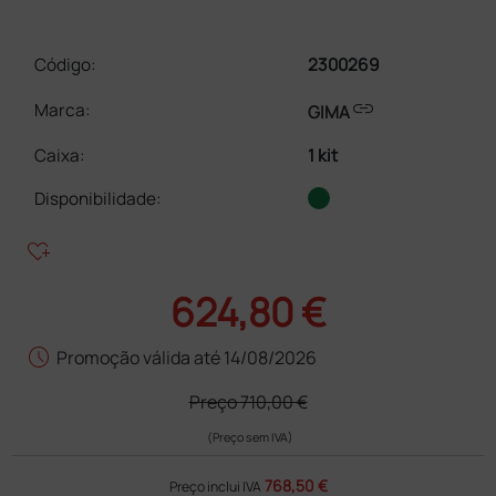
Código:
2300269
link
Marca:
GIMA
Caixa
:
1 kit
Disponibilidade:
heart_plus
624,80 €
schedule
Promoção válida até 14/08/2026
Preço
710,00 €
(Preço sem IVA)
768,50 €
Preço inclui IVA