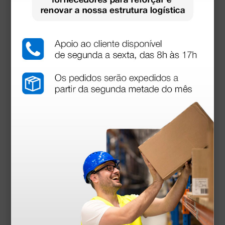
• CMRR: 60Db
• Frequência; 10Hz como parâmetro standard,
0.5Hz~55Hz; -3dB
• Constante de tempo: > 3.2s
• Voltagem de polarização estável: ± 300mV
• Sinal de medição mínimo: 50µV p-p
• Interferência entre canais: < 0.5mm
• Tipo de segurança: Tipo B
• Medidas: 111 (L) x60 (W) x25 (H) mm
• Peso netto: 105g (sem bateria)
Ver mais...
Acessórios
mais opções