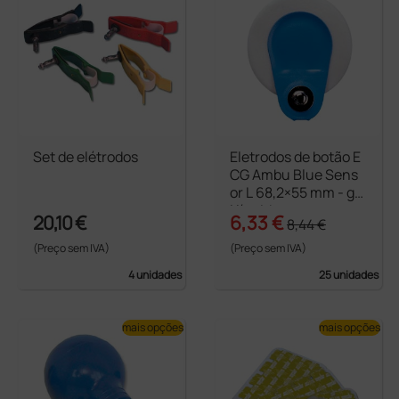
Set de elétrodos
Eletrodos de botão E
CG Ambu Blue Sens
or L 68,2×55 mm - ge
l líquido
20,10 €
6,33 €
8,44 €
(Preço sem IVA)
(Preço sem IVA)
4 unidades
25 unidades
mais opções
mais opções