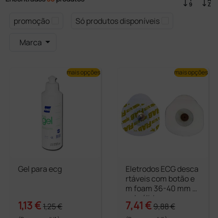
promoção
Só produtos disponíveis
Marca
mais opções
mais opções
Gel para ecg
Eletrodos ECG desca
rtáveis com botão e
m foam 36-40 mm -
gel sólido
1,13 €
7,41 €
1,25 €
9,88 €