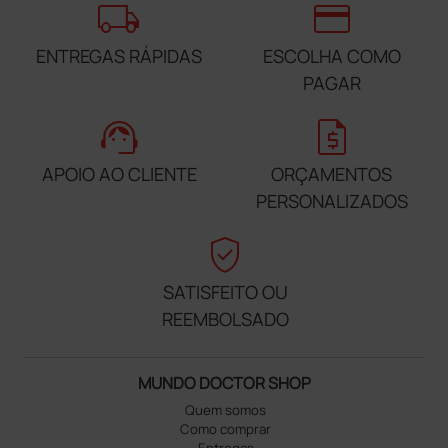
local_shipping
credit_card
ENTREGAS RÁPIDAS
ESCOLHA COMO
PAGAR
support_agent
request_quote
APOIO AO CLIENTE
ORÇAMENTOS
PERSONALIZADOS
verified_user
SATISFEITO OU
REEMBOLSADO
MUNDO DOCTOR SHOP
Quem somos
Como comprar
Entregas