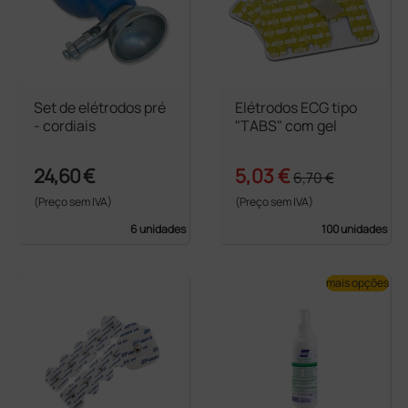
Set de elétrodos pré
Elétrodos ECG tipo
- cordiais
"TABS" com gel
24,60 €
5,03 €
6,70 €
(Preço sem IVA)
(Preço sem IVA)
6 unidades
100 unidades
mais opções