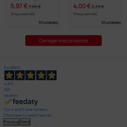
- diâmetro 60 mm
5,97 €
4,00 €
7,96 €
5,33 €
(Preço sem IVA)
(Preço sem IVA)
50 unidades
50 unidades
Carregar mais produtos
Excellent
4,8
/5
165
reviews
Our 4 and 5 star reviews.
Click here to read them all >
Previous
Next