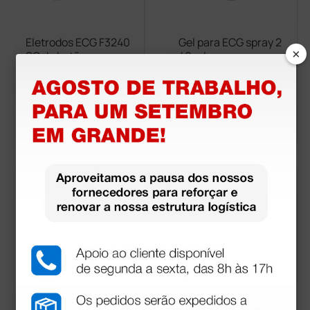
Eletrodos ECG F3240
Gel para ECG spray 2
×
SG de botão em espu
40 ml
ma 32×40 mm - Gel S
ólido
5,41 €
3,89 €
6,37 €
(Preço sem IVA)
(Preço sem IVA)
50 unidades
1 unidade
mais opções