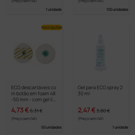
(Preço sem IVA)
(Preço sem IVA)
1 unidade
100 unidades
mais opções
ECG descartáveis co
Gel para ECG spray 2
m botão em foam 48
30 ml
-50 mm - com gel líq
uido
4,73 €
2,47 €
6,31 €
3,80 €
(Preço sem IVA)
(Preço sem IVA)
50 unidades
1 unidade