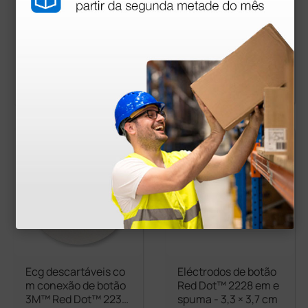
ECG com botão em e
ECG descartáveis co
spuma pediátricos 3
m botão em foam 48
2×36 mm - gel sólido
-50 mm - gel sólido
9,14 €
6,13 €
10,16 €
6,81 €
(Preço sem IVA)
(Preço sem IVA)
100 unidades
50 unidades
mais opções
Ecg descartáveis co
Eléctrodos de botão
m conexão de botão
Red Dot™ 2228 em e
3M™ Red Dot™ 2239
spuma - 3,3 × 3,7 cm