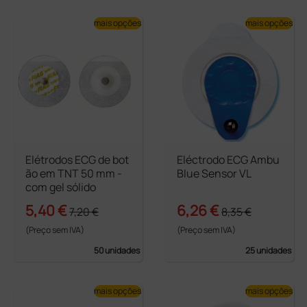
mais opções
mais opções
Elétrodos ECG de bot
Eléctrodo ECG Ambu
ão em TNT 50 mm -
Blue Sensor VL
com gel sólido
5,40 €
6,26 €
7,20 €
8,35 €
(Preço sem IVA)
(Preço sem IVA)
50 unidades
25 unidades
mais opções
mais opções