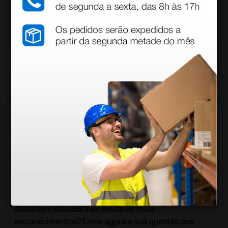
Otoscópio veterinário operativo Gima halógeno
84,00 €
105,00 €
(Preço sem IVA)
1 unidade
Pergunte a um colega
Ainda tem dúvidas?Necessita de mais
esclarecimentos? Envie agora a sua questão aos