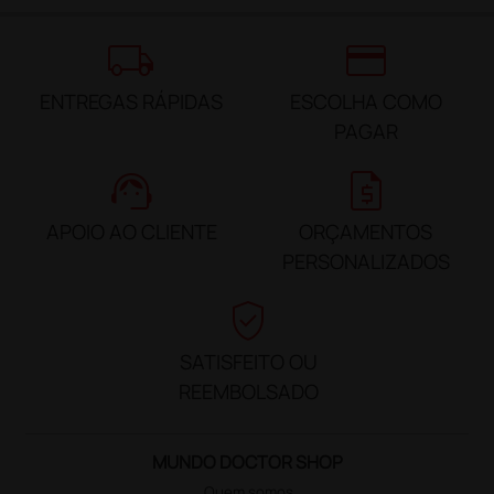
local_shipping
credit_card
ENTREGAS RÁPIDAS
ESCOLHA COMO
PAGAR
support_agent
request_quote
APOIO AO CLIENTE
ORÇAMENTOS
PERSONALIZADOS
verified_user
SATISFEITO OU
REEMBOLSADO
MUNDO DOCTOR SHOP
Quem somos