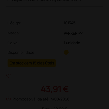
Código:
101345
link
Marca:
PARKER
Caixa
:
1 unidade
Disponibilidade:
Em stock em 15 dias úteis
heart_plus
43,91 €
schedule
Promoção válida até 14/08/2026
Preço
49,90 €