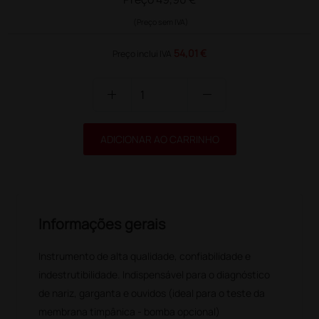
(Preço sem IVA)
54,01 €
Preço inclui IVA
add
remove
ADICIONAR AO CARRINHO
Informações gerais
Instrumento de alta qualidade, confiabilidade e
indestrutibilidade. Indispensável para o diagnóstico
de nariz, garganta e ouvidos (ideal para o teste da
membrana timpânica - bomba opcional)