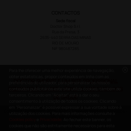
CONTACTOS
Sede fiscal
Doctor Shop S.r.l.
Rua da Presa, 3
2635-440 SERRA DAS MINAS
RIO DE MOURO
NIF 980487285
cancel
Para lhe oferecer uma melhor experiência de navegação,
obter estatísticas, propor conteúdos em linha com as
DOCTOR SHOP.PT É UM SITE PROFISSIONAL
preferências do utilizador, para personalizar os nossos
DEDICADO À CLASSE MÉDICA E AOS CUIDADOS
conteúdos publicitários este site utiliza cookies, também de
terceiros. Clicando em "Aceitar" está a dar o seu
DE SAÚDE
consentimento à utilização de todos os cookies. Clicando
em "Personalizar" é possível expressar a sua vontade sobre à
Copyright DoctorShop 2005-2026 - Todos os direitos reservados -
utilização dos cookies. Para mais informações consulte a
NIF: 980487285
Cookies policy
e
Privacidade
. Ao fechar este banner, os
cookies que não são estritamente necessários para esta