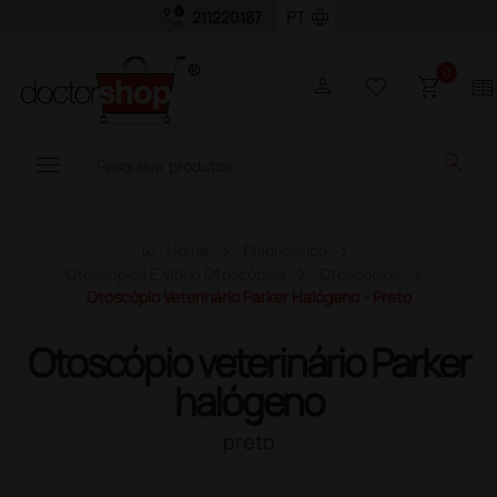
call_quality
language
211220187
0
person
favorite_border
shopping_cart
two_pager
menu
search
home
Home
Diagnóstico
Otoscópios E Video Otoscópios
Otoscópios
Otoscópio Veterinário Parker Halógeno - Preto
Otoscópio veterinário Parker
halógeno
preto