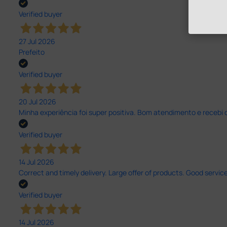
Verified buyer
27 Jul 2026
Prefeito
Verified buyer
20 Jul 2026
Minha experiência foi super positiva. Bom atendimento e recebi 
Verified buyer
14 Jul 2026
Correct and timely delivery. Large offer of products. Good service
Verified buyer
14 Jul 2026