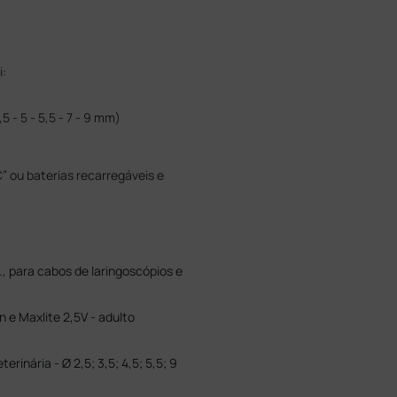
:
5 - 5 - 5,5 - 7 - 9 mm)
” ou baterias recarregáveis e
, para cabos de laringoscópios e
n e Maxlite 2,5V - adulto
rinária - Ø 2,5; 3,5; 4,5; 5,5; 9