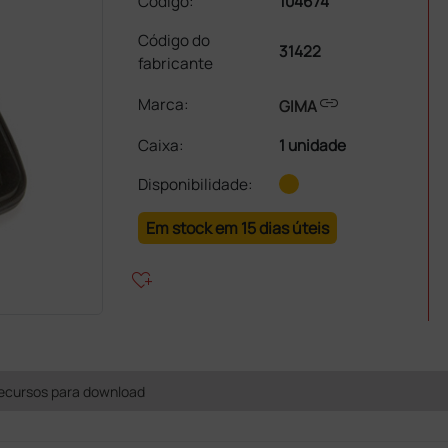
Código:
104674
Código do
31422
fabricante
link
Marca:
GIMA
Caixa
:
1 unidade
Disponibilidade:
Em stock em 15 dias úteis
heart_plus
ecursos para download