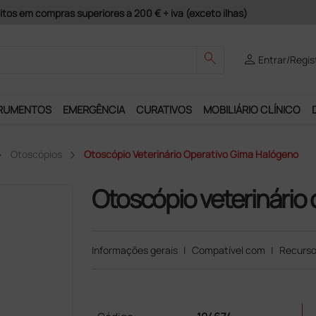
guros e Garantia de Satisfação!
search
person
Entrar/Regis
RUMENTOS
EMERGÊNCIA
CURATIVOS
MOBILIÁRIO CLÍNICO
Otoscópios
Otoscópio Veterinário Operativo Gima Halógeno
Otoscópio veterinário
Informações gerais
|
Compatível com
|
Recurso