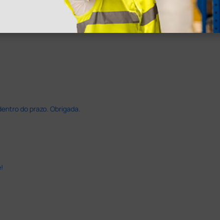
dentro do prazo. Obrigada.
!