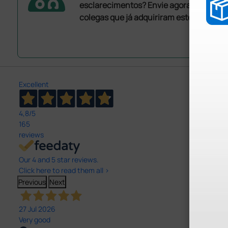
esclarecimentos? Envie agora a sua que
colegas que já adquiriram este produto.
Excellent
4,8
/5
165
reviews
Our 4 and 5 star reviews.
Click here to read them all >
Previous
Next
27 Jul 2026
Very good