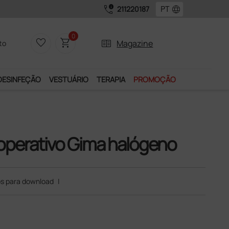
call_quality
language
211220187
0
favorite_border
shopping_cart
two_pager
Magazine
to
DESINFEÇÃO
VESTUÁRIO
TERAPIA
PROMOÇÃO
 operativo Gima halógeno
s para download
|