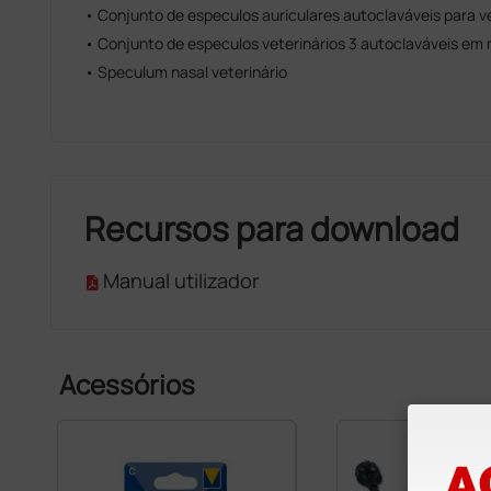
• Conjunto de especulos auriculares autoclaváveis para vet
• Conjunto de especulos veterinários 3 autoclaváveis em 
• Speculum nasal veterinário
Recursos para download
Manual utilizador
Acessórios