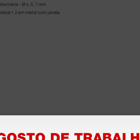
erinária - Ø 4, 5, 7 mm
metal + 2 em metal com janela