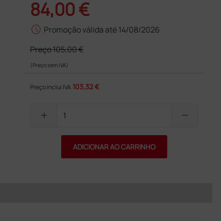
84,00 €
schedule
Promoção válida até 14/08/2026
Preço
105,00 €
(Preço sem IVA)
103,32 €
Preço inclui IVA
add
remove
ADICIONAR AO CARRINHO