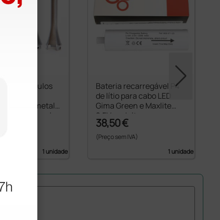
o de especulos
Bateria recarregável P4
rios 3
de lítio para cabo LED
váveis em metal
Gima Green e Maxlite
metal com janela
2,5V - adulto
€
38,50 €
 IVA)
(Preço sem IVA)
1 unidade
1 unidade