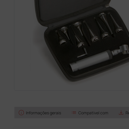
info
list
save_alt
Informações gerais
Compatível com
R