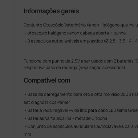
Informações gerais
Conjunto Otoscópio Veterinário Xenon-Halógeno que inclui
• otoscópio halógeno xenon cabeça aberta + punho
• 8 especulos autoclaváveis em plástico (Ø 2,5 - 3,5 - 4 - 4,
Funciona com punho de 2.5V a ser usado com 2 baterias “C
respectiva base de recarga (veja seção acessórios).
Compatível com
• Base de carregamento para oto e oftalmo Visio 2000 F.O.
set diagnósticos Parker
• Bateria recarregável P4 de lítio para cabo LED Gima Gree
• Baterias Varta alcalina - metade C tocha
• Conjunto de espéculos auriculares autoclaváveis para vete
mm