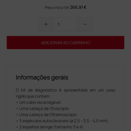
266,91 €
Preço inclui IVA
add
remove
ADICIONAR AO CARRINHO
Informações gerais
O kit de diagnóstico é apresentado em um caso
rígido que contem:
• Um cabo recarregável
• Uma cabeça de Otoscópio
• Uma cabeça de Oftalmoscópio
• 3 espéculos autoclaváveis (ø 2,5 - 3,5 - 4,5 mm)
• 2 espelhos laringe (tamanho 3 e 4)