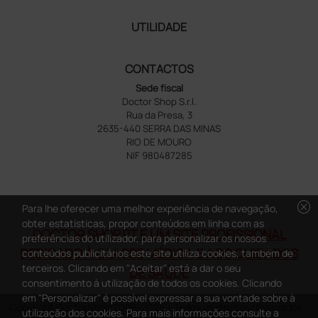
UTILIDADE
CONTACTOS
Sede fiscal
Doctor Shop S.r.l.
Rua da Presa, 3
2635-440 SERRA DAS MINAS
RIO DE MOURO
NIF 980487285
cancel
Para lhe oferecer uma melhor experiência de navegação,
obter estatísticas, propor conteúdos em linha com as
DOCTOR SHOP.PT É UM SITE PROFISSIONAL
preferências do utilizador, para personalizar os nossos
DEDICADO À CLASSE MÉDICA E AOS CUIDADOS
conteúdos publicitários este site utiliza cookies, também de
terceiros. Clicando em "Aceitar" está a dar o seu
DE SAÚDE
consentimento à utilização de todos os cookies. Clicando
em "Personalizar" é possível expressar a sua vontade sobre à
Copyright DoctorShop 2005-2026 - Todos os direitos reservados -
utilização dos cookies. Para mais informações consulte a