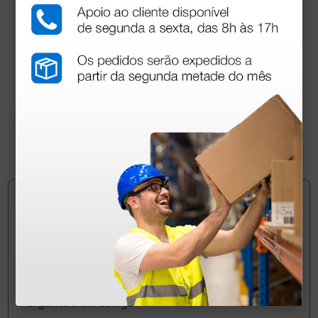
Parker grande conjunto de diagnóstico com
ophthalmo
193,00 €
(Preço sem IVA)
1 unidade
Pergunte a um colega