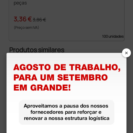
peças
3,36 €
3,86 €
(Preço sem IVA)
100 unidades
Produtos similares
×