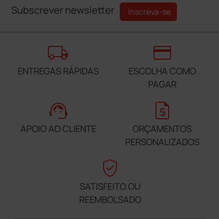
Subscrever newsletter
Inscreva-se
local_shipping
credit_card
ENTREGAS RÁPIDAS
ESCOLHA COMO
PAGAR
support_agent
request_quote
APOIO AO CLIENTE
ORÇAMENTOS
PERSONALIZADOS
verified_user
SATISFEITO OU
REEMBOLSADO