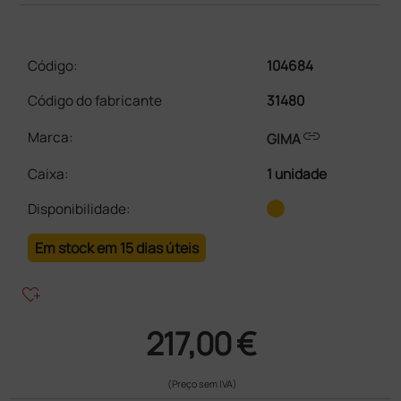
Código:
104684
Código do fabricante
31480
link
Marca:
GIMA
Caixa
:
1 unidade
Disponibilidade:
Em stock em 15 dias úteis
heart_plus
217,00 €
(Preço sem IVA)