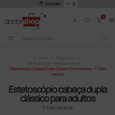
call_quality
language
211220187
0
person
favorite_border
shopping_cart
two_pager
menu
search
home
Home
Diagnóstico
Estetoscópios - Fonendoscópios
Estetoscópio Cabeça Dupla Clássico Para Adultos - Y-Tubo
Laranja
Estetoscópio cabeça dupla
clássico para adultos
Y-tubo laranja