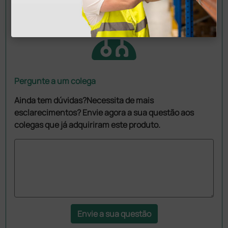
Pergunte a um colega
Ainda tem dúvidas?Necessita de mais
esclarecimentos? Envie agora a sua questão aos
colegas que já adquiriram este produto.
Envie a sua questão