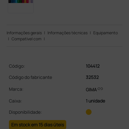
Informações gerais
|
Informações técnicas
|
Equipamento
|
Compatível com
|
Código:
104412
Código do fabricante
32532
link
Marca:
GIMA
Caixa
:
1 unidade
Disponibilidade:
Em stock em 15 dias úteis