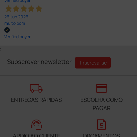
Verified buyer
26 Jun 2026
muito bom
Verified buyer
;
Subscrever newsletter
Inscreva-se
local_shipping
credit_card
ENTREGAS RÁPIDAS
ESCOLHA COMO
PAGAR
support_agent
request_quote
APOIO AO CLIENTE
ORÇAMENTOS