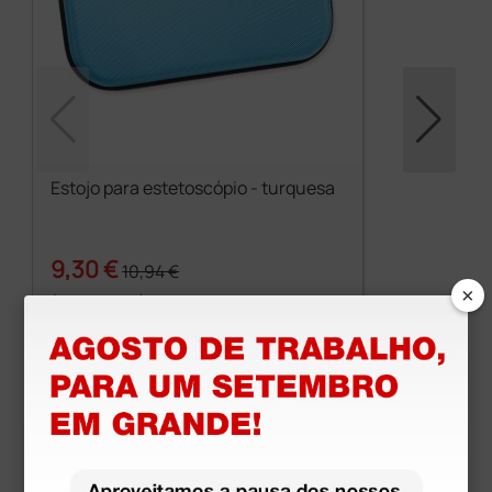
Estojo para estetoscópio - turquesa
9,30 €
10,94 €
×
(Preço sem IVA)
1 unidade
Produtos similares