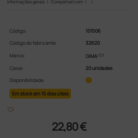
Informações gerais
|
Compatível com
|
|
Código:
101506
Código do fabricante
32620
link
Marca:
GIMA
Caixa
:
20 unidades
Disponibilidade:
Em stock em 15 dias úteis
heart_plus
22,80 €