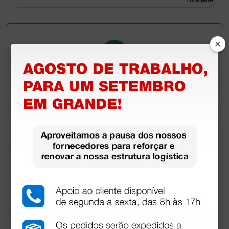
×
Pergunte a um colega
Ainda tem dúvidas?Necessita de mais
esclarecimentos? Envie agora a sua questão aos
colegas que já adquiriram este produto.