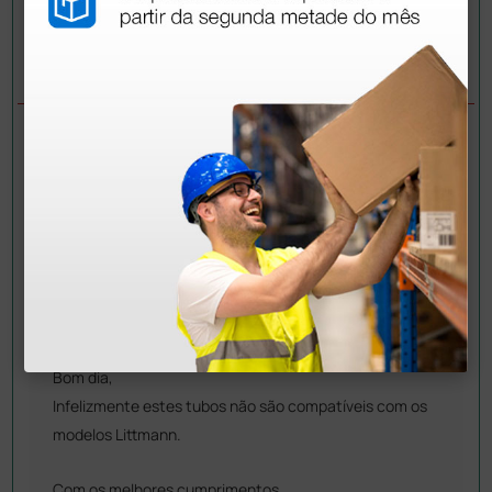
Envie a sua questão
PERGUNTAS/RESPOSTAS
PERGUNTA
Boa noite, estes tubos servem para os
estetoscópios da littmann? Se sim para que
modelos? Obrigada
RESPOSTA
Doctor Shop
- 12/06/2024
Bom dia,
Infelizmente estes tubos não são compatíveis com os
modelos Littmann.
Com os melhores cumprimentos,