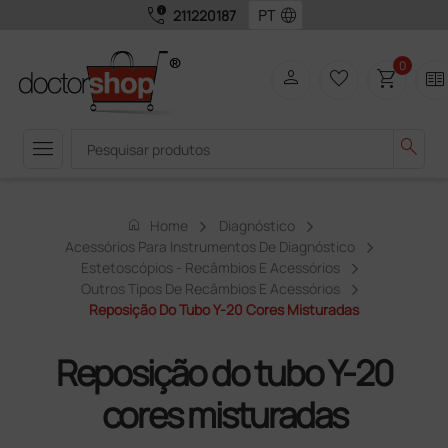
call_quality
language
211220187
0
person
favorite_border
shopping_cart
two_pager
menu
search
home
Home
Diagnóstico
Acessórios Para Instrumentos De Diagnóstico
Estetoscópios - Recâmbios E Acessórios
Outros Tipos De Recâmbios E Acessórios
Reposição Do Tubo Y-20 Cores Misturadas
Reposição do tubo Y-20
cores misturadas