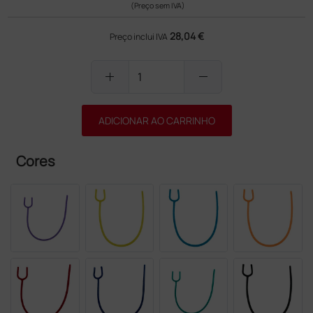
(Preço sem IVA)
28,04 €
Preço inclui IVA
add
remove
ADICIONAR AO CARRINHO
Cores