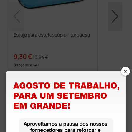
Estojo para estetoscópio - turquesa
9,30 €
10,94 €
(Preço sem IVA)
×
1 unidade
Produtos similares