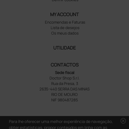
MY ACCOUNT
Encomendas e Faturas
Lista de desejos
Os meus dados
UTILIDADE
CONTACTOS
Sede fiscal
Doctor Shop S.r.l.
Rua da Presa, 3
2635-440 SERRA DAS MINAS
RIO DE MOURO
NIF 980487285
cancel
Para lhe oferecer uma melhor experiência de navegação,
obter estatísticas, propor conteúdos em linha com as