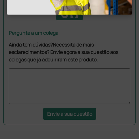
Pergunte a um colega
Ainda tem dúvidas?Necessita de mais
esclarecimentos? Envie agora a sua questão aos
colegas que já adquiriram este produto.
Envie a sua questão