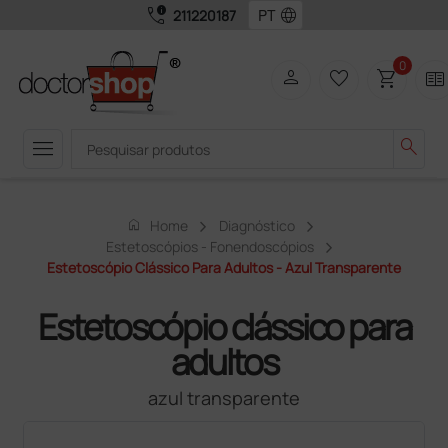
call_quality
language
211220187
0
person
favorite_border
shopping_cart
two_pager
menu
search
home
Home
Diagnóstico
Estetoscópios - Fonendoscópios
Estetoscópio Clássico Para Adultos - Azul Transparente
Estetoscópio clássico para
adultos
azul transparente