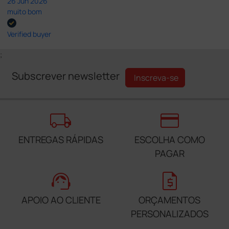
26 Jun 2026
muito bom
Verified buyer
;
Subscrever newsletter
Inscreva-se
local_shipping
credit_card
ENTREGAS RÁPIDAS
ESCOLHA COMO
PAGAR
support_agent
request_quote
APOIO AO CLIENTE
ORÇAMENTOS
PERSONALIZADOS