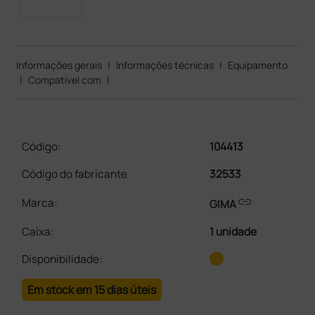
Informações gerais
|
Informações técnicas
|
Equipamento
|
Compatível com
|
Código:
104413
Código do fabricante
32533
link
Marca:
GIMA
Caixa
:
1 unidade
Disponibilidade:
Em stock em 15 dias úteis