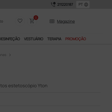
call_quality
language
211220187
0
favorite_border
shopping_cart
two_pager
Magazine
to
DESINFEÇÃO
VESTUÁRIO
TERAPIA
PROMOÇÃO
nas
ltos estetoscópio Yton