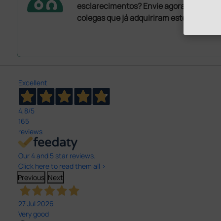
esclarecimentos? Envie agora a sua que
colegas que já adquiriram este produto.
Excellent
4,8
/5
165
reviews
Our 4 and 5 star reviews.
Click here to read them all >
Previous
Next
27 Jul 2026
Very good