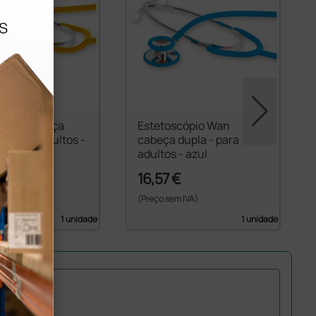
cópio cabeça
Estetoscópio Wan
co para adultos -
cabeça dupla - para
aranja
adultos - azul
16,57 €
 IVA)
(Preço sem IVA)
1 unidade
1 unidade