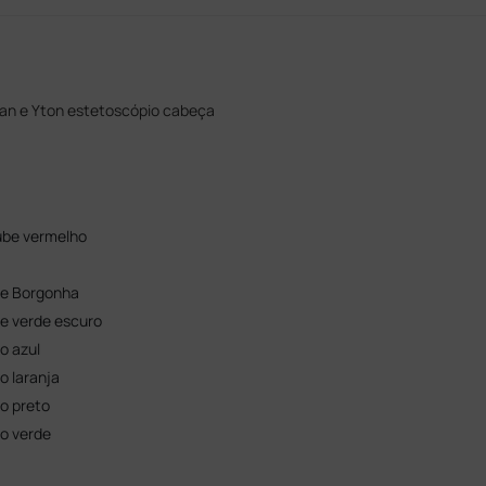
an e Yton estetoscópio cabeça
tube vermelho
be Borgonha
be verde escuro
o azul
o laranja
o preto
bo verde