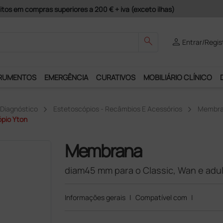
guros e Garantia de Satisfação!
search
person
Entrar/Regis
RUMENTOS
EMERGÊNCIA
CURATIVOS
MOBILIÁRIO CLÍNICO
 Diagnóstico
Estetoscópios - Recâmbios E Acessórios
Membra
pio Yton
Membrana
diam45 mm para o Classic, Wan e adu
Informações gerais
|
Compatível com
|