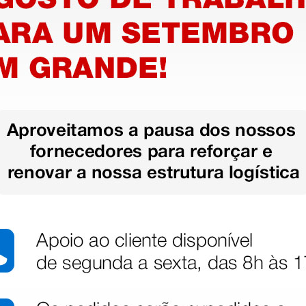
beça
Estetoscópio cabeça
Estetos
ara
dupla clássico para
dupla cl
adultos - Y-tube verde
adultos 
escuro
20,00 €
20,00 
(Preço sem IVA)
(Preço sem
1 unidade
1 unidade