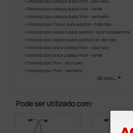
• Estetoscópio cabeça dupla Yton - azul navy
• Estetoscópio cabeça dupla Yton - verde
• Estetoscópio cabeça dupla Yton - vermelho
• Estetoscópio Classic para adultos - tubo lilás
• Estetoscópio clássico para adultos - azul transparente
• Estetoscópio clássico para adultos cor-de-rosa
• Estetoscópio única cabeça Yton - azul navy
• Estetoscópio única cabeça Yton - verde
• Estetoscópio Yton - azul claro
• Estetoscópio Yton - vermelho
Ver mais...
Pode ser utilizado com: