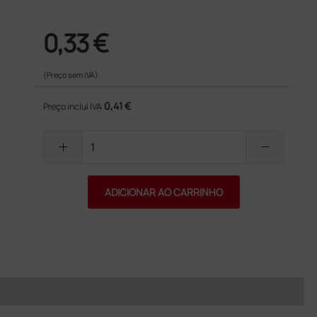
0,33 €
(Preço sem IVA)
0,41 €
Preço inclui IVA
add
remove
ADICIONAR AO CARRINHO