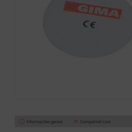
info
list
Informações gerais
Compatível com