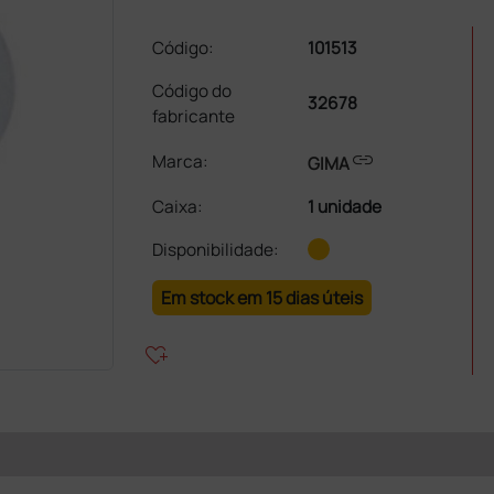
Código:
101513
Código do
32678
fabricante
link
Marca:
GIMA
Caixa
:
1 unidade
Disponibilidade:
Em stock em 15 dias úteis
heart_plus