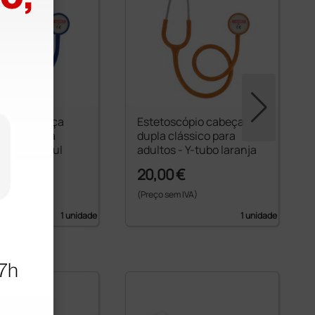
cópio cabeça
Estetoscópio cabeça
ássico para
dupla clássico para
- Y-tubo azul
adultos - Y-tubo laranja
€
20,00 €
 IVA)
(Preço sem IVA)
1 unidade
1 unidade