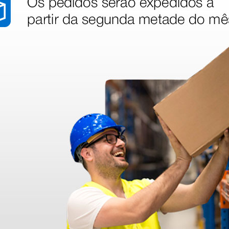
beça
Estetoscópio cabeça
Estetos
dultos -
Wan única para adultos -
Wan úni
Y-tube Borgonha
Y-tubo l
15,91 €
15,91 €
(Preço sem IVA)
(Preço sem
1 unidade
1 unidade