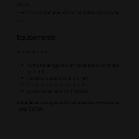
peças
• Porta conector pneumático para otoscópio Sigma
F.O.
Equipamento
Fornecido com:
Punho recarregável com bateria Li-ion e tampa
de metal
7 espéculo descartável 2,5 mm
7 espéculo descartável 4 mm
Estojo macio para o transporte
Estação de carregamento não incluída e necessária
(cod. 111509).