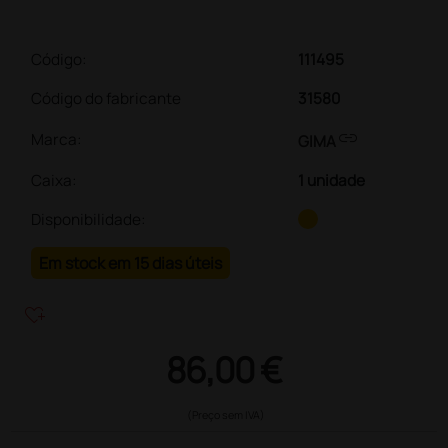
Código:
111495
Código do fabricante
31580
link
Marca:
GIMA
Caixa
:
1 unidade
Disponibilidade:
Em stock em 15 dias úteis
heart_plus
86,00 €
(Preço sem IVA)