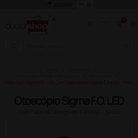
call_quality
language
211220187
0
person
favorite_border
shopping_cart
two_pager
menu
search
home
Home
Diagnóstico
Otoscópios E Video Otoscópios
Otoscópios
Otoscópio Sigma F.O. LED Com Cabo Recarregável E Estojo - Preto
Otoscópio Sigma F.O. LED
com cabo recarregável e estojo - preto