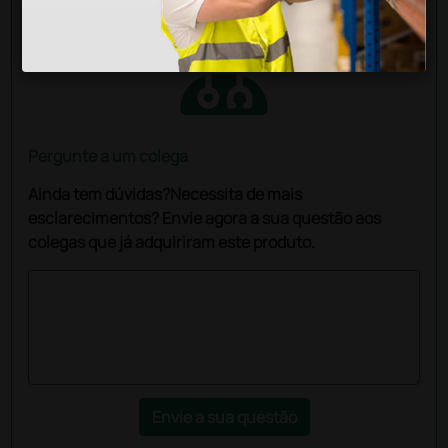
Pergunte a um colega
Ainda tem dúvidas?Necessita de mais
esclarecimentos? Envie agora a sua questão aos
colegas que já adquiriram este produto.
Envie a sua questão