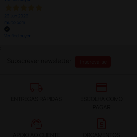
26 Jun 2026
muito bom
Verified buyer
;
Subscrever newsletter
Inscreva-se
local_shipping
credit_card
ENTREGAS RÁPIDAS
ESCOLHA COMO
PAGAR
support_agent
request_quote
APOIO AO CLIENTE
ORÇAMENTOS