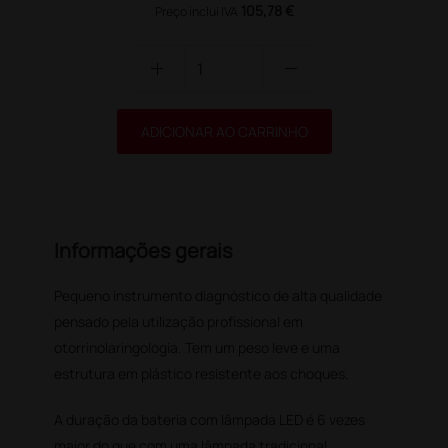
105,78 €
Preço inclui IVA
add
remove
ADICIONAR AO CARRINHO
Informações gerais
Pequeno instrumento diagnóstico de alta qualidade
pensado pela utilização profissional em
otorrinolaringologia. Tem um peso leve e uma
estrutura em plástico resistente aos choques.
A duração da bateria com lâmpada LED é 6 vezes
maior do que com uma lâmpada tradicional.