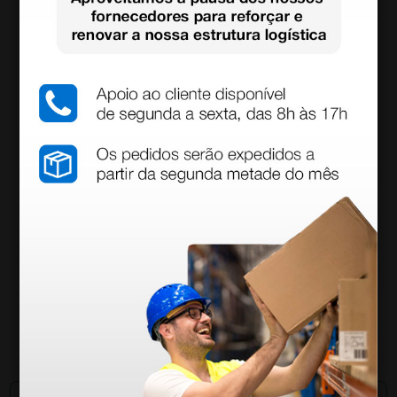
Otoscópio LED Auris LUXAMED 2,5 V - preto
78,00 €
(Preço sem IVA)
1 unidade