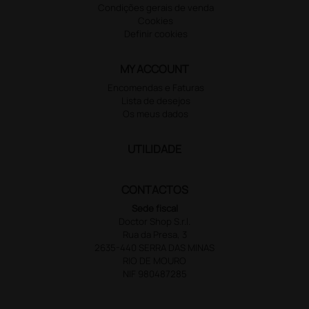
Condições gerais de venda
Cookies
Definir cookies
MY ACCOUNT
Encomendas e Faturas
Lista de desejos
Os meus dados
UTILIDADE
CONTACTOS
Sede fiscal
Doctor Shop S.r.l.
Rua da Presa, 3
2635-440 SERRA DAS MINAS
RIO DE MOURO
NIF 980487285