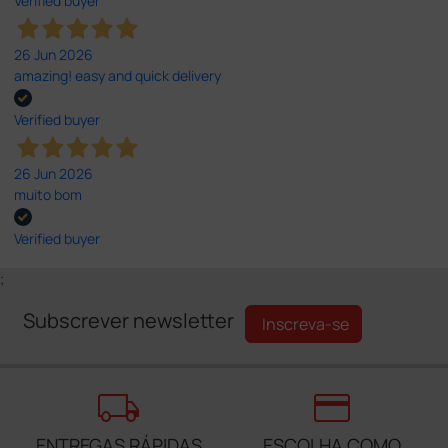
Verified buyer
26 Jun 2026
amazing! easy and quick delivery
Verified buyer
26 Jun 2026
muito bom
Verified buyer
;
Subscrever newsletter
Inscreva-se
local_shipping
credit_card
ENTREGAS RÁPIDAS
ESCOLHA COMO