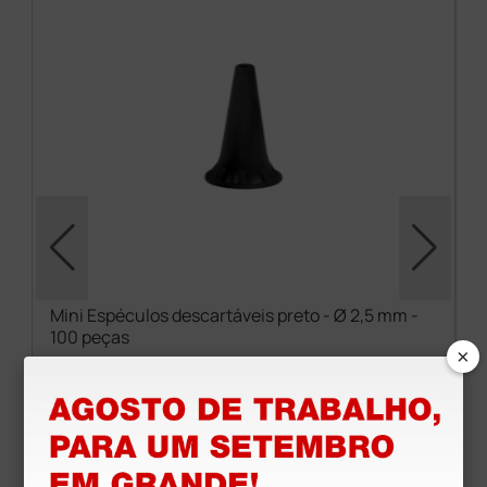
Mini Espéculos descartáveis preto - Ø 2,5 mm -
100 peças
×
2,94 €
3,38 €
(Preço sem IVA)
100 unidades