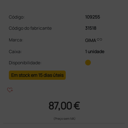
Código:
109255
Código do fabricante
31518
link
Marca:
GIMA
Caixa
:
1 unidade
Disponibilidade:
Em stock em 15 dias úteis
heart_plus
87,00 €
(Preço sem IVA)