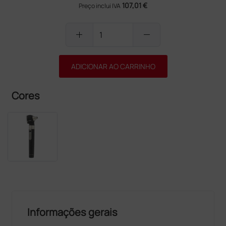
107,01 €
Preço inclui IVA
add
remove
ADICIONAR AO CARRINHO
Cores
Informações gerais