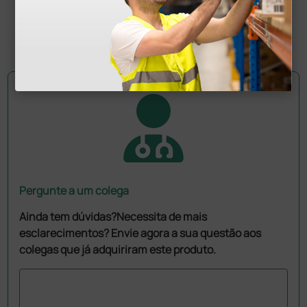
270,00 €
(Preço sem IVA)
1 unidade
Pergunte a um colega
Ainda tem dúvidas?Necessita de mais
esclarecimentos? Envie agora a sua questão aos
colegas que já adquiriram este produto.