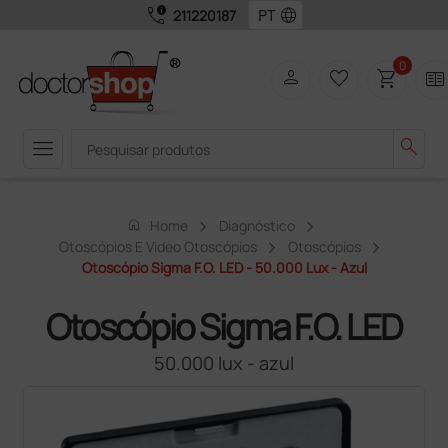
call_quality
language
211220187
0
person
favorite_border
shopping_cart
two_pager
menu
search
home
Home
Diagnóstico
Otoscópios E Video Otoscópios
Otoscópios
Otoscópio Sigma F.O. LED - 50.000 Lux - Azul
Otoscópio Sigma F.O. LED
50.000 lux - azul