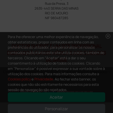
Rua da Presa, 3
2635-440 SERRA DAS MINAS
RIO DE MOURO
NIF 980487285
cancel
Para lhe oferecer uma melhor experiência de navegação,
obter estatísticas, propor conteúdos em linha com as
DOCTOR SHOP.PT É UM SITE PROFISSIONAL
preferências do utilizador, para personalizar os nossos
DEDICADO À CLASSE MÉDICA E AOS CUIDADOS
conteúdos publicitários este site utiliza cookies, também de
terceiros. Clicando em "Aceitar" está a dar o seu
DE SAÚDE
consentimento à utilização de todos os cookies. Clicando
em "Personalizar" é possível expressar a sua vontade sobre à
Copyright DoctorShop 2005-2026 - Todos os direitos reservados -
utilização dos cookies. Para mais informações consulte a
NIF: 980487285
Cookies policy
e
Privacidade
. Ao fechar este banner, os
cookies que não são estritamente necessários para esta
sessão de navegação são rejeitados.
Aceitar
0
This site is protected by reCAPTCHA and the Google
Privacy Policy
and
Personalizar
Terms of Service
apply.