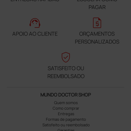
PAGAR
support_agent
request_quote
APOIO AO CLIENTE
ORÇAMENTOS
PERSONALIZADOS
verified_user
SATISFEITO OU
REEMBOLSADO
MUNDO DOCTOR SHOP
Quem somos
Como comprar
Entregas
Formas de pagamento
Satisfeito ou reembolsado
Garantias