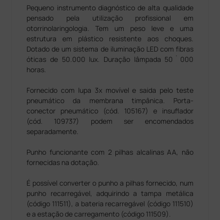
Pequeno instrumento diagnóstico de alta qualidade
pensado pela utilização profissional em
otorrinolaringologia. Tem um peso leve e uma
estrutura em plástico resistente aos choques.
Dotado de um sistema de iluminação LED com fibras
óticas de 50.000 lux. Duração lâmpada 50˙000
horas.
Fornecido com lupa 3x movível e saida pelo teste
pneumático da membrana timpânica. Porta-
conector pneumático (cód. 105167) e insuflador
(cód. 109737) podem ser encomendados
separadamente.
Punho funcionante com 2 pilhas alcalinas AA, não
fornecidas na dotação.
É possível converter o punho a pilhas fornecido, num
punho recarregável, adquirindo a tampa metálica
(código 111511), a bateria recarregável (código 111510)
e a estação de carregamento (código 111509).