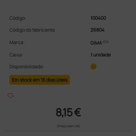
Código:
100400
Código do fabricante
26804
link
Marca:
GIMA
Caixa
:
1 unidade
Disponibilidade:
Em stock em 15 dias úteis
heart_plus
8,15 €
(Preço sem IVA)