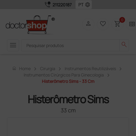
call_quality
language
211220187
0
person
favorite_border
shopping_cart
two_pager
menu
search
home
Home
Cirurgia
Instrumentos Reutilizáveis
Instrumentos Cirúrgicos Para Ginecologia
Histerômetro Sims - 33 Cm
Histerômetro Sims
33 cm