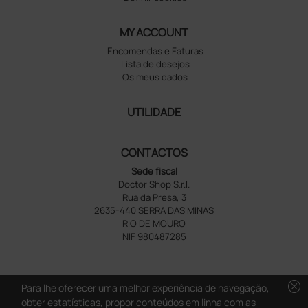
MY ACCOUNT
Encomendas e Faturas
Lista de desejos
Os meus dados
UTILIDADE
CONTACTOS
Sede fiscal
Doctor Shop S.r.l.
Rua da Presa, 3
2635-440 SERRA DAS MINAS
RIO DE MOURO
NIF 980487285
cancel
Para lhe oferecer uma melhor experiência de navegação,
obter estatísticas, propor conteúdos em linha com as