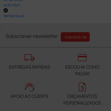
muito bom
Verified buyer
;
Subscrever newsletter
Inscreva-se
local_shipping
credit_card
ENTREGAS RÁPIDAS
ESCOLHA COMO
PAGAR
support_agent
request_quote
APOIO AO CLIENTE
ORÇAMENTOS
PERSONALIZADOS