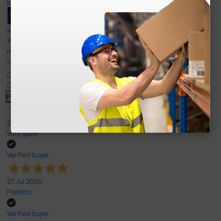
Excellent
4,8
/5
165
reviews
Our 4 and 5 star reviews.
Click here to read them all >
Previous
Next
27 Jul 2026
Very good
Verified buyer
27 Jul 2026
Prefeito
Verified buyer