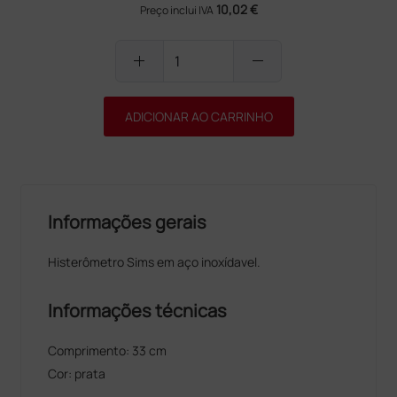
10,02 €
Preço inclui IVA
add
remove
ADICIONAR AO CARRINHO
Informações gerais
Histerômetro Sims em aço inoxídavel.
Informações técnicas
Comprimento: 33 cm
Cor: prata