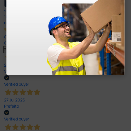
4,8
/5
165
reviews
Our 4 and 5 star reviews.
Click here to read them all >
Previous
Next
27 Jul 2026
Very good
Verified buyer
27 Jul 2026
Prefeito
Verified buyer