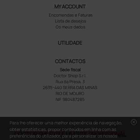
MY ACCOUNT
Encomendas e Faturas
Lista de desejos
Os meus dados
UTILIDADE
CONTACTOS
Sede fiscal
Doctor Shop S.r.l.
Rua da Presa, 3
2635-440 SERRA DAS MINAS
RIO DE MOURO
NIF 980487285
cancel
Para lhe oferecer uma melhor experiência de navegação,
obter estatísticas, propor conteúdos em linha com as
DOCTOR SHOP.PT É UM SITE PROFISSIONAL
preferências do utilizador, para personalizar os nossos