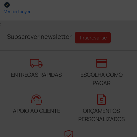
Verified buyer
;
Subscrever newsletter
Inscreva-se
local_shipping
credit_card
ENTREGAS RÁPIDAS
ESCOLHA COMO
PAGAR
support_agent
request_quote
APOIO AO CLIENTE
ORÇAMENTOS
PERSONALIZADOS
verified_user