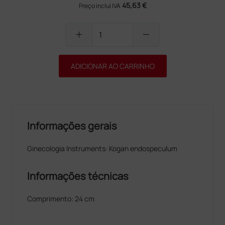
45,63 €
Preço inclui IVA
add
remove
ADICIONAR AO CARRINHO
Informações gerais
Ginecologia Instruments: Kogan endospeculum
Informações técnicas
Comprimento: 24 cm