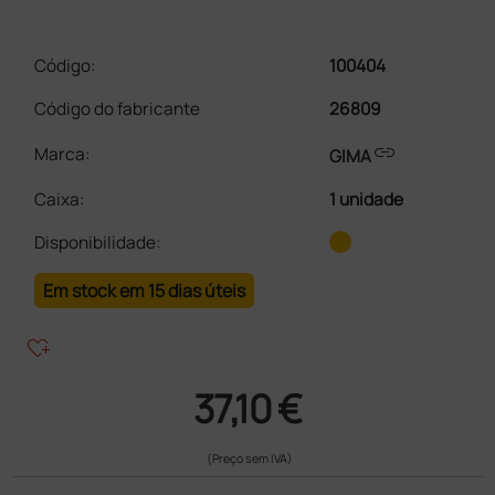
Código:
100404
Código do fabricante
26809
link
Marca:
GIMA
Caixa
:
1 unidade
Disponibilidade:
Em stock em 15 dias úteis
heart_plus
37,10 €
(Preço sem IVA)