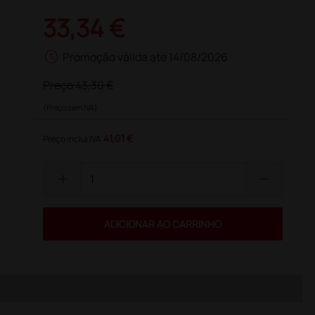
33,34 €
schedule
Promoção válida até 14/08/2026
Preço
43,30 €
(Preço sem IVA)
41,01 €
Preço inclui IVA
add
remove
ADICIONAR AO CARRINHO