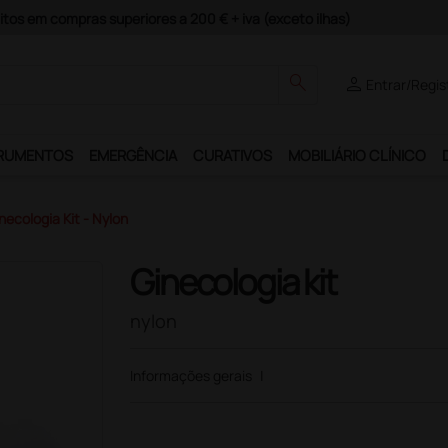
Pagamentos Seguros e Garantia de Satisfação!
search
person
Entrar/Regis
RUMENTOS
EMERGÊNCIA
CURATIVOS
MOBILIÁRIO CLÍNICO
necologia Kit - Nylon
Ginecologia kit
nylon
Informações gerais
|