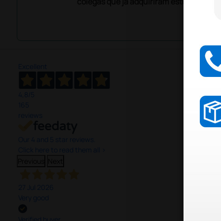
colegas que já adquiriram este produto.
Excellent
4,8
/5
165
reviews
Our 4 and 5 star reviews.
Click here to read them all >
Previous
Next
27 Jul 2026
Very good
Verified buyer