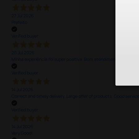
27 Jul 2026
Prefeito
Verified buyer
20 Jul 2026
Minha experiência foi super positiva. Bom atendimento e recebi 
Verified buyer
14 Jul 2026
Correct and timely delivery. Large offer of products. Good service
Verified buyer
14 Jul 2026
Very Good!