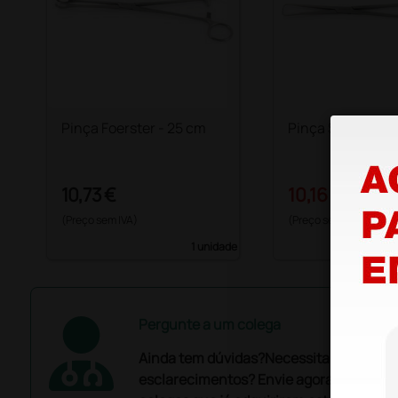
Pinça Foerster - 25 cm
Pinça Schroeder
10,73 €
10,16 €
11,29 €
(Preço sem IVA)
(Preço sem IVA)
1 unidade
Pergunte a um colega
Ainda tem dúvidas?Necessita de mais
esclarecimentos? Envie agora a sua que