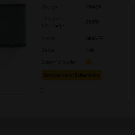
Código:
100405
Código do
26810
fabricante
link
Marca:
GIMA
Caixa
:
1 kit
Disponibilidade:
Em stock em 15 dias úteis
heart_plus