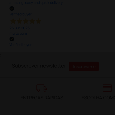
amazing! easy and quick delivery
Verified buyer
26 Jun 2026
muito bom
Verified buyer
;
Subscrever newsletter
Inscreva-se
local_shipping
credit_card
ENTREGAS RÁPIDAS
ESCOLHA COM