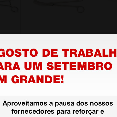
 - 25 cm
Tesoura curva Sims - 23
Histerô
cm
cm
7,77 €
8,15 €
8,63 €
(Preço sem IVA)
(Preço sem
1 unidade
1 unidade
stão aos