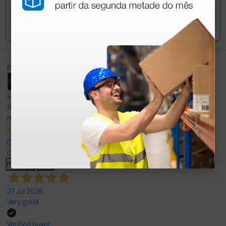
Envie a sua questão
Excellent
4,8
/5
165
reviews
Our 4 and 5 star reviews.
Click here to read them all >
Previous
Next
27 Jul 2026
Very good
Verified buyer