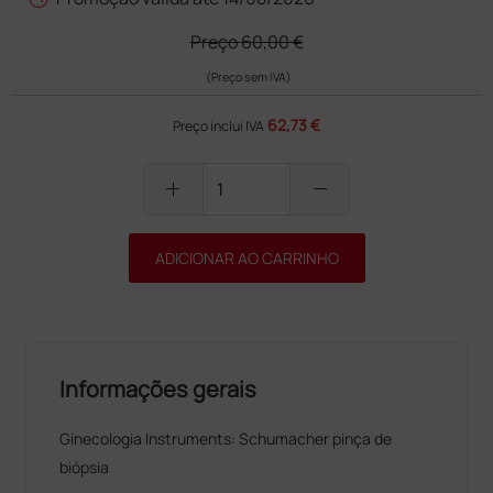
Preço
60,00 €
(Preço sem IVA)
62,73 €
Preço inclui IVA
add
remove
ADICIONAR AO CARRINHO
Informações gerais
Ginecologia Instruments: Schumacher pinça de
biópsia