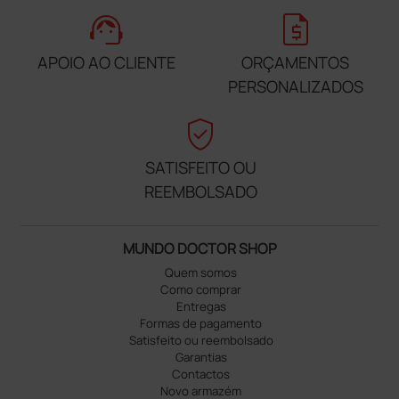
support_agent
request_quote
APOIO AO CLIENTE
ORÇAMENTOS
PERSONALIZADOS
verified_user
SATISFEITO OU
REEMBOLSADO
MUNDO DOCTOR SHOP
Quem somos
Como comprar
Entregas
Formas de pagamento
Satisfeito ou reembolsado
Garantias
Contactos
Novo armazém