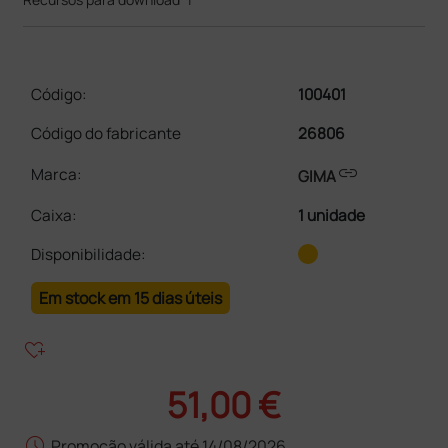
Código:
100401
Código do fabricante
26806
link
Marca:
GIMA
Caixa
:
1 unidade
Disponibilidade:
Em stock em 15 dias úteis
heart_plus
51,00 €
schedule
Promoção válida até 14/08/2026