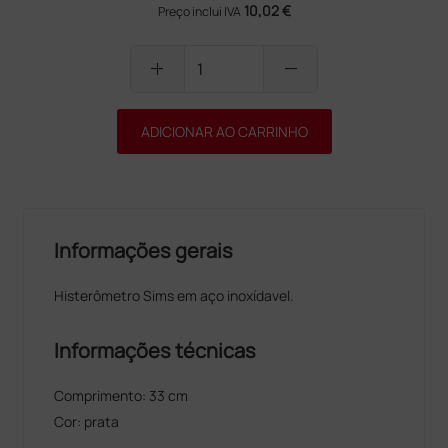
10,02 €
Preço inclui IVA
add
remove
ADICIONAR AO CARRINHO
Informações gerais
Histerômetro Sims em aço inoxídavel.
Informações técnicas
Comprimento: 33 cm
Cor: prata