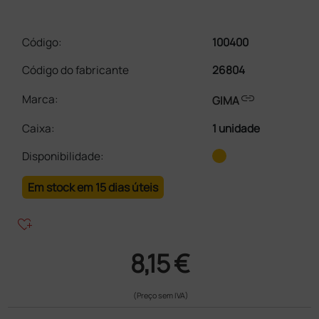
Código:
100400
Código do fabricante
26804
link
Marca:
GIMA
Caixa
:
1 unidade
Disponibilidade:
Em stock em 15 dias úteis
heart_plus
8,15 €
(Preço sem IVA)