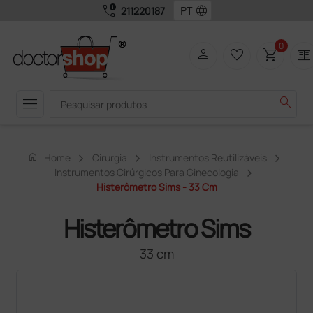
call_quality
language
211220187
0
person
favorite_border
shopping_cart
two_pager
menu
search
home
Home
Cirurgia
Instrumentos Reutilizáveis
Instrumentos Cirúrgicos Para Ginecologia
Histerômetro Sims - 33 Cm
Histerômetro Sims
33 cm