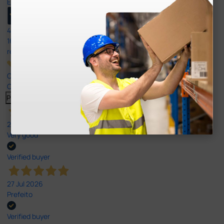
Excellent
4,8
/5
165
reviews
Our 4 and 5 star reviews.
Click here to read them all >
Previous
Next
27 Jul 2026
Very good
Verified buyer
27 Jul 2026
Prefeito
Verified buyer