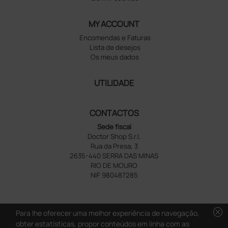
MY ACCOUNT
Encomendas e Faturas
Lista de desejos
Os meus dados
UTILIDADE
CONTACTOS
Sede fiscal
Doctor Shop S.r.l.
Rua da Presa, 3
2635-440 SERRA DAS MINAS
RIO DE MOURO
NIF 980487285
cancel
Para lhe oferecer uma melhor experiência de navegação,
obter estatísticas, propor conteúdos em linha com as