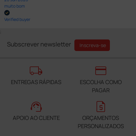
muito bom
Verified buyer
;
Subscrever newsletter
Inscreva-se
local_shipping
credit_card
ENTREGAS RÁPIDAS
ESCOLHA COMO
PAGAR
support_agent
request_quote
APOIO AO CLIENTE
ORÇAMENTOS
PERSONALIZADOS