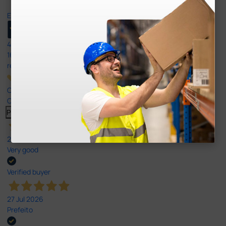
Excellent
4,8
/5
165
reviews
Our 4 and 5 star reviews.
Click here to read them all >
Previous
Next
27 Jul 2026
Very good
Verified buyer
27 Jul 2026
Prefeito