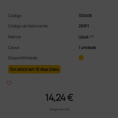
Código:
100406
Código do fabricante
26811
link
Marca:
GIMA
Caixa
:
1 unidade
Disponibilidade:
Em stock em 15 dias úteis
heart_plus
14,24 €
(Preço sem IVA)