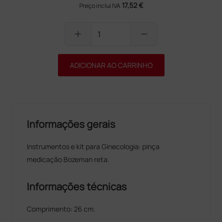
17,52 €
Preço inclui IVA
add
remove
ADICIONAR AO CARRINHO
Informações gerais
Instrumentos e kit para Ginecologia: pinça
medicação Bozeman reta.
Informações técnicas
Comprimento: 26 cm.