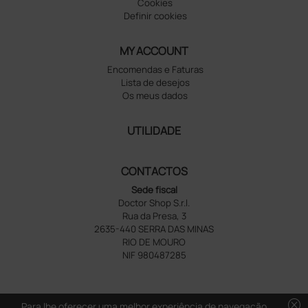
Cookies
Definir cookies
MY ACCOUNT
Encomendas e Faturas
Lista de desejos
Os meus dados
UTILIDADE
CONTACTOS
Sede fiscal
Doctor Shop S.r.l.
Rua da Presa, 3
2635-440 SERRA DAS MINAS
RIO DE MOURO
NIF 980487285
cancel
Para lhe oferecer uma melhor experiência de navegação,