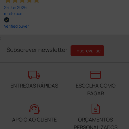
26 Jun 2026
muito bom
Verified buyer
;
Subscrever newsletter
Inscreva-se
local_shipping
credit_card
ENTREGAS RÁPIDAS
ESCOLHA COMO
PAGAR
support_agent
request_quote
APOIO AO CLIENTE
ORÇAMENTOS
PERSONALIZADOS