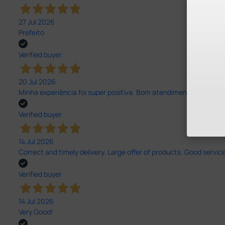
27 Jul 2026
Prefeito
Verified buyer
20 Jul 2026
Minha experiência foi super positiva. Bom atendimento e recebi 
Verified buyer
14 Jul 2026
Correct and timely delivery. Large offer of products. Good service
Verified buyer
14 Jul 2026
Very Good!