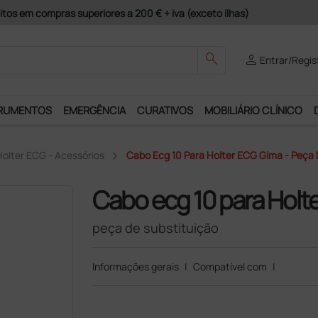
Pagamentos Seguros e Garantia de Satisfação!
search
person
Entrar/Regis
RUMENTOS
EMERGÊNCIA
CURATIVOS
MOBILIÁRIO CLÍNICO
Holter ECG - Acessórios
Cabo Ecg 10 Para Holter ECG Gima - Peça 
Cabo ecg 10 para Holt
peça de substituição
Informações gerais
|
Compatível com
|