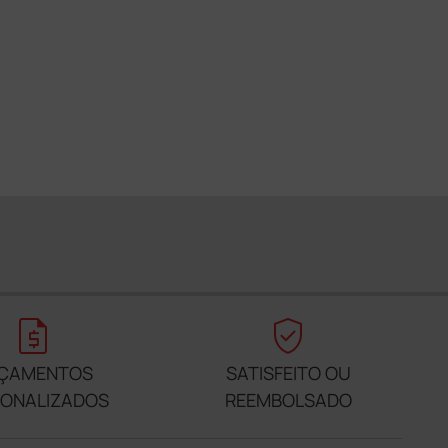
request_quote
verified_user
ÇAMENTOS
SATISFEITO OU
SONALIZADOS
REEMBOLSADO