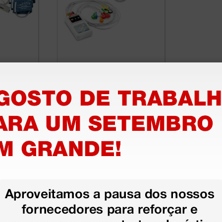
 arterial
MAPA Gima 24 h + Holter
 24 h
ecg Gima 24 h com
 com
software
624,80 €
710,00 €
(Preço sem IVA)
1 kit
1 kit
stão aos