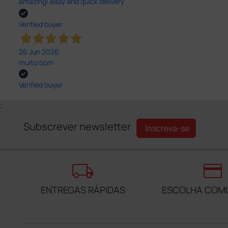
amazing! easy and quick delivery
Verified buyer
26 Jun 2026
muito bom
Verified buyer
;
Subscrever newsletter
Inscreva-se
local_shipping
credit_card
ENTREGAS RÁPIDAS
ESCOLHA COM