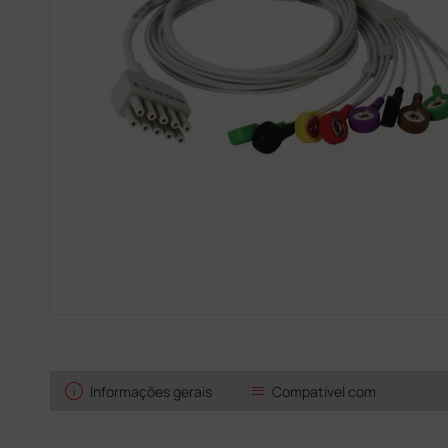
info
list
Informações gerais
Compatível com