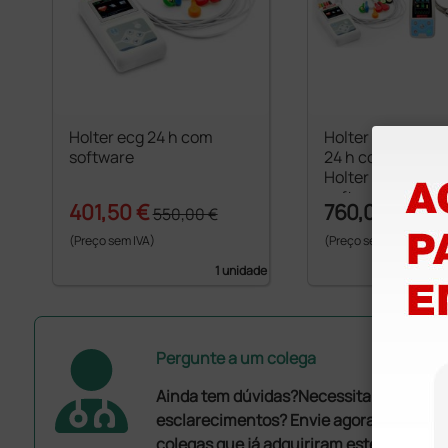
Holter ecg 24 h com
Holter de pressão
software
24 h com SpO2 +
Holter ecg Gima
software
401,50 €
760,00 €
550,00 €
(Preço sem IVA)
(Preço sem IVA)
1 unidade
Pergunte a um colega
Ainda tem dúvidas?Necessita de mais
esclarecimentos? Envie agora a sua que
colegas que já adquiriram este produto.