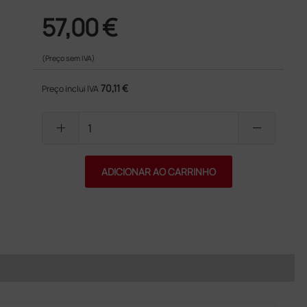
57,00 €
(Preço sem IVA)
70,11 €
Preço inclui IVA
add
remove
ADICIONAR AO CARRINHO