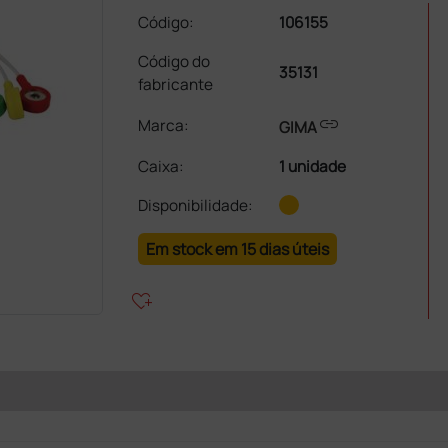
Código:
106155
Código do
35131
fabricante
link
Marca:
GIMA
Caixa
:
1 unidade
Disponibilidade:
Em stock em 15 dias úteis
heart_plus