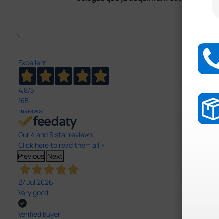
Excellent
4,8
/5
165
reviews
Our 4 and 5 star reviews.
Click here to read them all >
Previous
Next
27 Jul 2026
Very good
Verified buyer