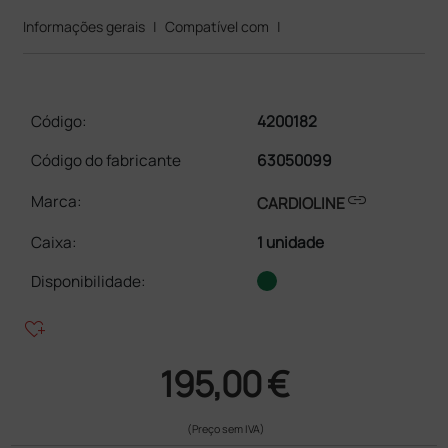
Informações gerais
|
Compatível com
|
Código:
4200182
Código do fabricante
63050099
link
Marca:
CARDIOLINE
Caixa
:
1 unidade
Disponibilidade:
heart_plus
195,00 €
(Preço sem IVA)