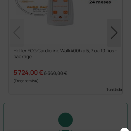
Holter ECG Cardioline Walk400h a 5, 7 ou 10 fios -
package
5 724,00 €
6 360,00 €
(Preço sem IVA)
1 unidade