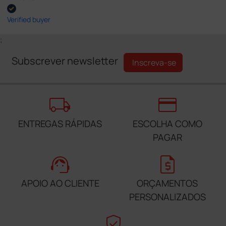
Verified buyer
;
Subscrever newsletter
Inscreva-se
local_shipping
credit_card
ENTREGAS RÁPIDAS
ESCOLHA COMO
PAGAR
support_agent
request_quote
APOIO AO CLIENTE
ORÇAMENTOS
PERSONALIZADOS
verified_user