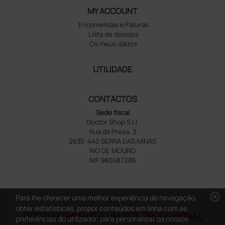
MY ACCOUNT
Encomendas e Faturas
Lista de desejos
Os meus dados
UTILIDADE
CONTACTOS
Sede fiscal
Doctor Shop S.r.l.
Rua da Presa, 3
2635-440 SERRA DAS MINAS
RIO DE MOURO
NIF 980487285
cancel
Para lhe oferecer uma melhor experiência de navegação,
obter estatísticas, propor conteúdos em linha com as
DOCTOR SHOP.PT É UM SITE PROFISSIONAL
preferências do utilizador, para personalizar os nossos