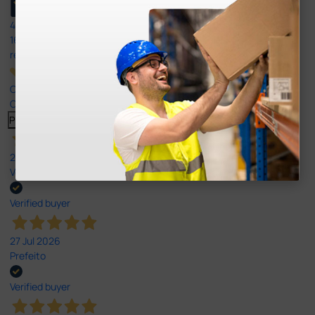
4,8
/5
165
reviews
Our 4 and 5 star reviews.
Click here to read them all >
Previous
Next
27 Jul 2026
Very good
Verified buyer
27 Jul 2026
Prefeito
Verified buyer