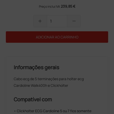
239,85 €
Preço inclui IVA
add
remove
ADICIONAR AO CARRINHO
Informações gerais
Cabo ecg de 5 terminações para holter ecg
Cardioline Walk400h e Clickholter
Compatível com
• Clickholter ECG Cardioline 5 ou 7 fios somente