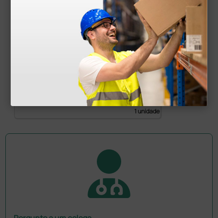
Gima fetal doppler G2002
384,00 €
(Preço sem IVA)
1 unidade
Pergunte a um colega