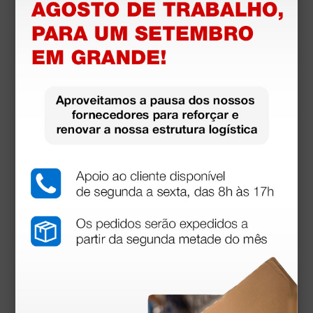
Sonda fetal de 2MHz para doppler Sonotrax
105,00 €
(Preço sem IVA)
1 unidade
Produtos similares