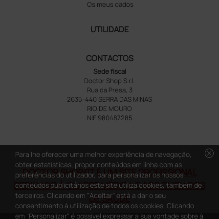
Os meus dados
UTILIDADE
CONTACTOS
Sede fiscal
Doctor Shop S.r.l.
Rua da Presa, 3
2635-440 SERRA DAS MINAS
RIO DE MOURO
NIF 980487285
cancel
Para lhe oferecer uma melhor experiência de navegação,
obter estatísticas, propor conteúdos em linha com as
DOCTOR SHOP.PT É UM SITE PROFISSIONAL
preferências do utilizador, para personalizar os nossos
DEDICADO À CLASSE MÉDICA E AOS CUIDADOS
conteúdos publicitários este site utiliza cookies, também de
terceiros. Clicando em "Aceitar" está a dar o seu
DE SAÚDE
consentimento à utilização de todos os cookies. Clicando
em "Personalizar" é possível expressar a sua vontade sobre à