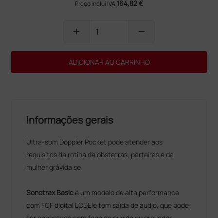
164,82 €
Preço inclui IVA
add
remove
ADICIONAR AO CARRINHO
Informações gerais
Ultra-som Doppler Pocket pode atender aos
requisitos de rotina de obstetras, parteiras e da
mulher grávida se
Sonotrax Basic
é um modelo de alta performance
com FCF digital LCDEle tem saída de áudio, que pode
ser conectado com fone de ouvido ou gravador