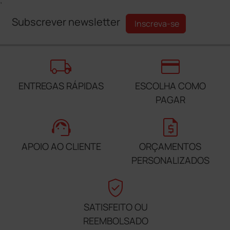
;
Subscrever newsletter
Inscreva-se
local_shipping
credit_card
ENTREGAS RÁPIDAS
ESCOLHA COMO
PAGAR
support_agent
request_quote
APOIO AO CLIENTE
ORÇAMENTOS
PERSONALIZADOS
verified_user
SATISFEITO OU
REEMBOLSADO