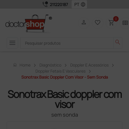
call_quality
language
211220187
0
person
favorite_border
shopping_cart
two_pager
menu
search
home
Home
Diagnóstico
Doppler E Acessórios
Doppler Fetais E Vasculares
Sonotrax Basic Doppler Com Visor - Sem Sonda
Sonotrax Basic doppler com
visor
sem sonda