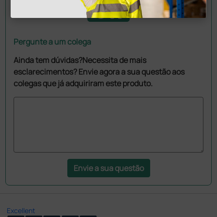
Pergunte a um colega
Ainda tem dúvidas?Necessita de mais
esclarecimentos? Envie agora a sua questão aos
colegas que já adquiriram este produto.
Envie a sua questão
Excellent