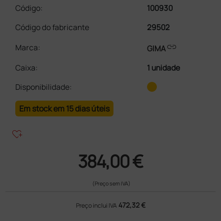
Código:
100930
Código do fabricante
29502
link
Marca:
GIMA
Caixa
:
1 unidade
Disponibilidade:
Em stock em 15 dias úteis
heart_plus
384,00 €
(Preço sem IVA)
472,32 €
Preço inclui IVA