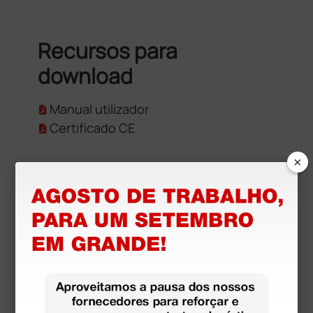
Recursos para
download
Manual utilizador
Certificado CE
×
Produtos similares