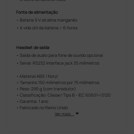
Fonte de alimentação
• Bateria 9 V alcalina manganês
• A vida útil da bateria:> 6 horas
Headset de saída
• Saída de áudio para fone de ouvido opcional
• Serial: RS232 interface jack 35 milímetros
• Material ABS / Noryl
• Tamanho 150 milímetros por 75 milímetros
• Peso: 295 g (com transdutor)
• Classificação: Classe I Tipo B - IEC 60601-I 0120
• Garantia: 1 ano
• Fabricado no Reino Unido
Ver mais...