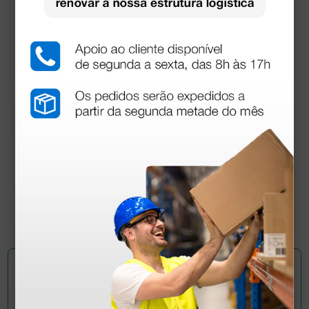
Sonotrax Pro doppler com visor e gravador - sem
sonda
264,00 €
300,00 €
(Preço sem IVA)
1 unidade