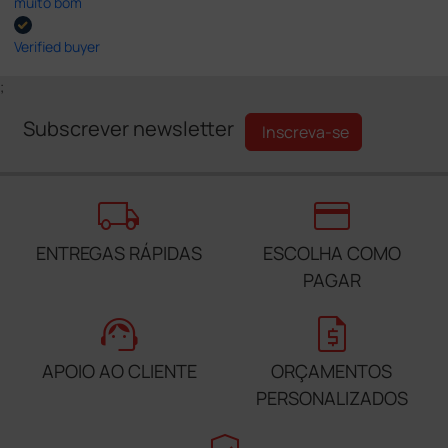
muito bom
Verified buyer
;
Subscrever newsletter
Inscreva-se
local_shipping
credit_card
ENTREGAS RÁPIDAS
ESCOLHA COMO
PAGAR
support_agent
request_quote
APOIO AO CLIENTE
ORÇAMENTOS
PERSONALIZADOS