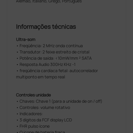
Alemão, Italiano, Grego, Português
Informações técnicas
Ultra-som
• Freqüência: 2 MHz onda contínua
• Transdutor: 2 feixe estreito de cristal
• Potência de saída: <10mW/mm ² SATA
• Resposta Audio 300Hz KHz -1
• freqüência cardíaca fetal: autocorrelador
multiponto em tempo real
Controles unidade
• Chaves: Chave 1 (para a unidade de on / off)
• Controles: volume rotativo
• Indicadores:
• 3 dígitos da FCF display LCD
• FHR pulso ícone
• O ícone de bateria fraca