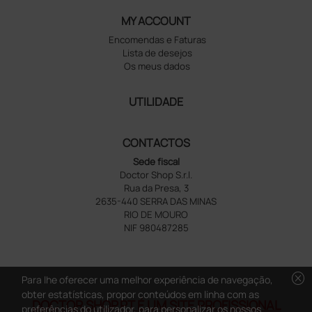
MY ACCOUNT
Encomendas e Faturas
Lista de desejos
Os meus dados
UTILIDADE
CONTACTOS
Sede fiscal
Doctor Shop S.r.l.
Rua da Presa, 3
2635-440 SERRA DAS MINAS
RIO DE MOURO
NIF 980487285
cancel
Para lhe oferecer uma melhor experiência de navegação,
obter estatísticas, propor conteúdos em linha com as
DOCTOR SHOP.PT É UM SITE PROFISSIONAL
preferências do utilizador, para personalizar os nossos