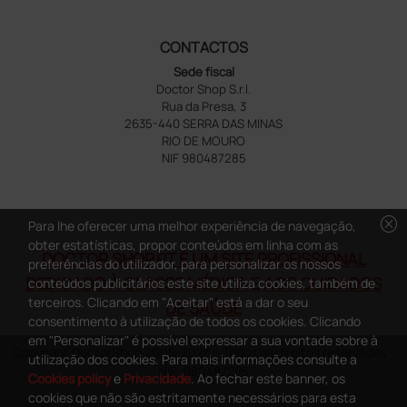
CONTACTOS
Sede fiscal
Doctor Shop S.r.l.
Rua da Presa, 3
2635-440 SERRA DAS MINAS
RIO DE MOURO
NIF 980487285
cancel
Para lhe oferecer uma melhor experiência de navegação,
obter estatísticas, propor conteúdos em linha com as
DOCTOR SHOP.PT É UM SITE PROFISSIONAL
preferências do utilizador, para personalizar os nossos
DEDICADO À CLASSE MÉDICA E AOS CUIDADOS
conteúdos publicitários este site utiliza cookies, também de
terceiros. Clicando em "Aceitar" está a dar o seu
DE SAÚDE
consentimento à utilização de todos os cookies. Clicando
em "Personalizar" é possível expressar a sua vontade sobre à
Copyright DoctorShop 2005-2026 - Todos os direitos reservados -
utilização dos cookies. Para mais informações consulte a
NIF: 980487285
Cookies policy
e
Privacidade
. Ao fechar este banner, os
cookies que não são estritamente necessários para esta