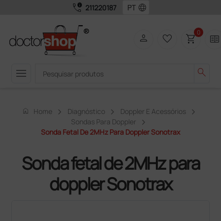
call_quality
language
211220187
0
person
favorite_border
shopping_cart
two_pager
menu
search
home
Home
Diagnóstico
Doppler E Acessórios
Sondas Para Doppler
Sonda Fetal De 2MHz Para Doppler Sonotrax
Sonda fetal de 2MHz para
doppler Sonotrax