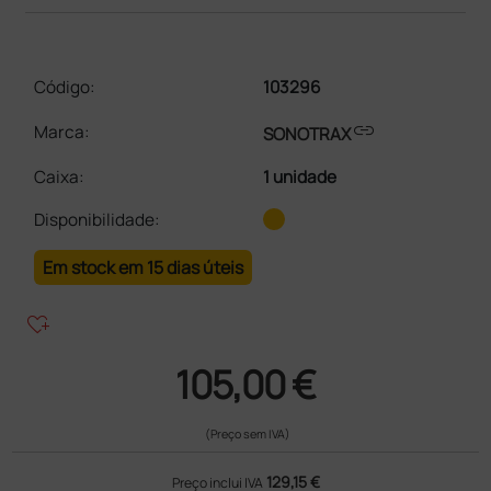
Código:
103296
link
Marca:
SONOTRAX
Caixa
:
1 unidade
Disponibilidade:
Em stock em 15 dias úteis
heart_plus
105,00 €
(Preço sem IVA)
129,15 €
Preço inclui IVA