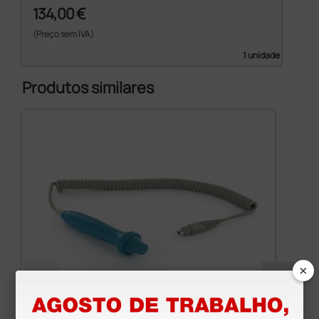
134,00 €
(Preço sem IVA)
1 unidade
Produtos similares
×