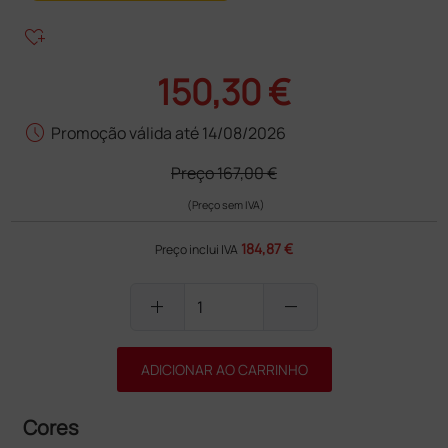
heart_plus
150,30 €
schedule
Promoção válida até 14/08/2026
Preço
167,00 €
(Preço sem IVA)
184,87 €
Preço inclui IVA
add
remove
ADICIONAR AO CARRINHO
Cores