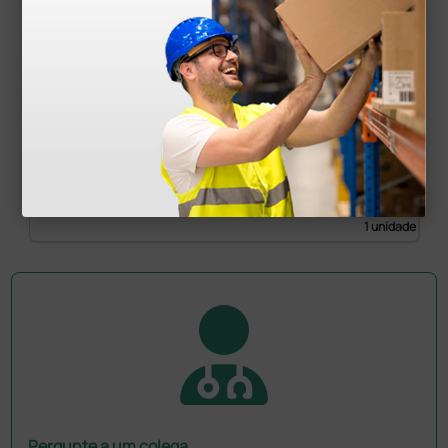
Otoscópio Heine Mini 3000® F.O. LED - com cabo
a pilhas e estojo - preto
241,30 €
254,00 €
(Preço sem IVA)
1 unidade
Pergunte a um colega