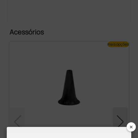
Acessórios
mais opções
×