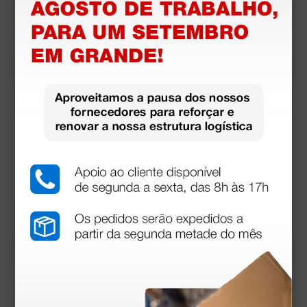
Mini Espéculos descartáveis preto - Ø 2,5 mm -
100 peças
2,94 €
3,38 €
(Preço sem IVA)
100 unidades
Produtos similares