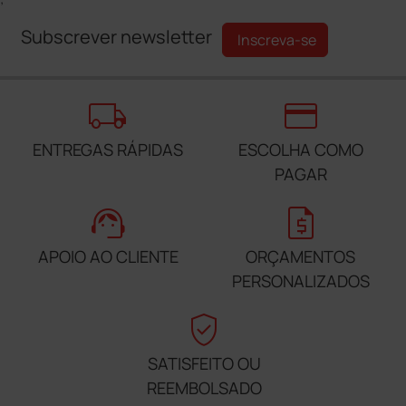
Subscrever newsletter
Inscreva-se
local_shipping
credit_card
ENTREGAS RÁPIDAS
ESCOLHA COMO
PAGAR
support_agent
request_quote
APOIO AO CLIENTE
ORÇAMENTOS
PERSONALIZADOS
verified_user
SATISFEITO OU
REEMBOLSADO