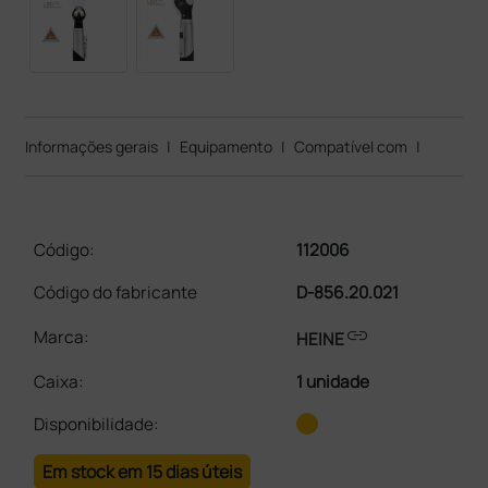
Informações gerais
|
Equipamento
|
Compatível com
|
Código:
112006
Código do fabricante
D-856.20.021
link
Marca:
HEINE
Caixa
:
1 unidade
Disponibilidade:
Em stock em 15 dias úteis