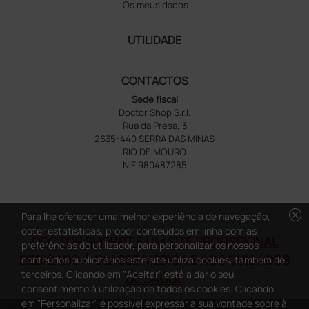
Os meus dados
UTILIDADE
CONTACTOS
Sede fiscal
Doctor Shop S.r.l.
Rua da Presa, 3
2635-440 SERRA DAS MINAS
RIO DE MOURO
NIF 980487285
cancel
Para lhe oferecer uma melhor experiência de navegação,
obter estatísticas, propor conteúdos em linha com as
DOCTOR SHOP.PT É UM SITE PROFISSIONAL
preferências do utilizador, para personalizar os nossos
DEDICADO À CLASSE MÉDICA E AOS CUIDADOS
conteúdos publicitários este site utiliza cookies, também de
terceiros. Clicando em "Aceitar" está a dar o seu
DE SAÚDE
consentimento à utilização de todos os cookies. Clicando
em "Personalizar" é possível expressar a sua vontade sobre à