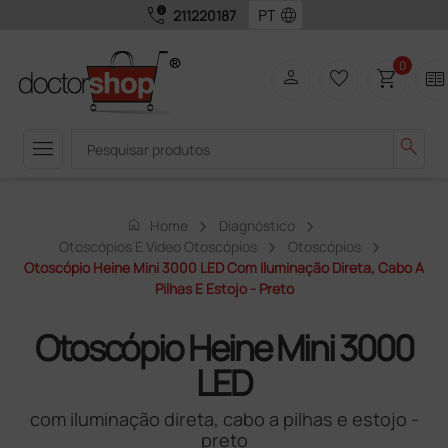
call_quality
language
211220187
0
person
favorite_border
shopping_cart
two_pager
menu
search
home
Home
Diagnóstico
Otoscópios E Video Otoscópios
Otoscópios
Otoscópio Heine Mini 3000 LED Com Iluminação Direta, Cabo A
Pilhas E Estojo - Preto
Otoscópio Heine Mini 3000
LED
com iluminação direta, cabo a pilhas e estojo -
preto