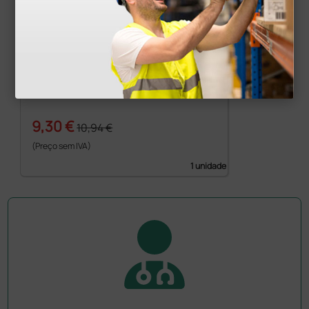
Estojo para estetoscópio - turquesa
9,30 €
10,94 €
(Preço sem IVA)
1 unidade