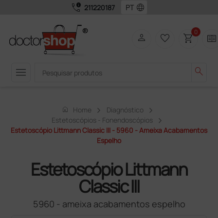
call_quality
language
211220187
0
person
favorite_border
shopping_cart
two_pager
menu
search
home
Home
Diagnóstico
Estetoscópios - Fonendoscópios
Estetoscópio Littmann Classic III - 5960 - Ameixa Acabamentos
Espelho
Estetoscópio Littmann
Classic III
5960 - ameixa acabamentos espelho