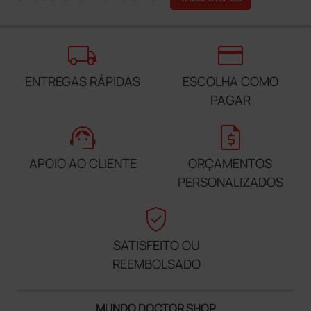
local_shipping
credit_card
ENTREGAS RÁPIDAS
ESCOLHA COMO
PAGAR
support_agent
request_quote
APOIO AO CLIENTE
ORÇAMENTOS
PERSONALIZADOS
verified_user
SATISFEITO OU
REEMBOLSADO
MUNDO DOCTOR SHOP