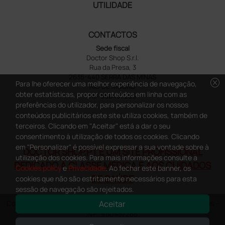
UTILIDADE
CONTACTOS
Sede fiscal
Doctor Shop S.r.l.
Rua da Presa, 3
2635-440 SERRA DAS MINAS
cancel
Para lhe oferecer uma melhor experiência de navegação,
RIO DE MOURO
obter estatísticas, propor conteúdos em linha com as
NIF 980487285
preferências do utilizador, para personalizar os nossos
conteúdos publicitários este site utiliza cookies, também de
terceiros. Clicando em "Aceitar" está a dar o seu
consentimento à utilização de todos os cookies. Clicando
em "Personalizar" é possível expressar a sua vontade sobre à
DOCTOR SHOP.PT É UM SITE PROFISSIONAL
utilização dos cookies. Para mais informações consulte a
DEDICADO À CLASSE MÉDICA E AOS CUIDADOS
Cookies policy
e
Privacidade
. Ao fechar este banner, os
DE SAÚDE
cookies que não são estritamente necessários para esta
sessão de navegação são rejeitados.
Aceitar
Copyright DoctorShop 2005-2026 - Todos os direitos reservados -
NIF: 980487285