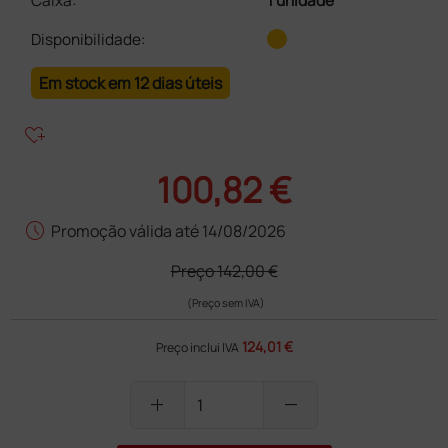
Caixa
:
1 unidade
Disponibilidade:
Em stock em 12 dias úteis
heart_plus
100,82 €
schedule
Promoção válida até 14/08/2026
Preço
142,00 €
(Preço sem IVA)
124,01 €
Preço inclui IVA
add
remove