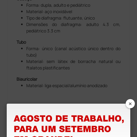
Forma: dupla, adulto e pediátrico
Material: aço inoxidável
Tipo de diafragma: flutuante, único
Dimensões do diafragma: adulto 4.3 cm,
pediátrico 3.3 cm
Tubo
Forma: único (canal acústico único dentro do
tubo)
Material: sem látex de borracha natural ou
ftalatos plastificantes
Biauricolar
Material: liga espacial/alumínio anodizado
×
Recursos para