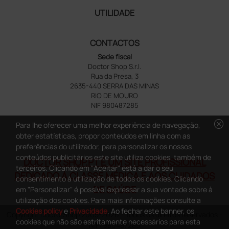
UTILIDADE
CONTACTOS
Sede fiscal
Doctor Shop S.r.l.
Rua da Presa, 3
2635-440 SERRA DAS MINAS
RIO DE MOURO
NIF 980487285
cancel
Para lhe oferecer uma melhor experiência de navegação,
obter estatísticas, propor conteúdos em linha com as
preferências do utilizador, para personalizar os nossos
conteúdos publicitários este site utiliza cookies, também de
DOCTOR SHOP.PT É UM SITE PROFISSIONAL
terceiros. Clicando em "Aceitar" está a dar o seu
DEDICADO À CLASSE MÉDICA E AOS CUIDADOS
consentimento à utilização de todos os cookies. Clicando
DE SAÚDE
em "Personalizar" é possível expressar a sua vontade sobre à
utilização dos cookies. Para mais informações consulte a
Cookies policy
e
Privacidade
. Ao fechar este banner, os
Copyright DoctorShop 2005-2026 - Todos os direitos reservados -
cookies que não são estritamente necessários para esta
NIF: 980487285