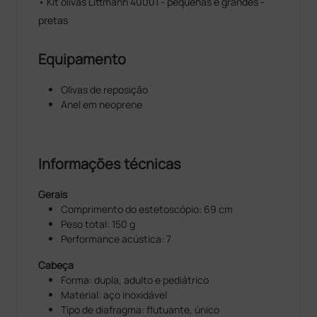
• Kit olivas Littmann 40001 - pequenas e grandes -
pretas
Equipamento
Olivas de reposição
Anel em neoprene
Informações técnicas
Gerais
Comprimento do estetoscópio: 69 cm
Peso total: 150 g
Performance acústica: 7
Cabeça
Forma: dupla, adulto e pediátrico
Material: aço inoxidável
Tipo de diafragma: flutuante, único