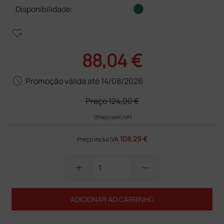
Disponibilidade:
heart_plus
88,04 €
schedule
Promoção válida até 14/08/2026
Preço
124,00 €
(Preço sem IVA)
108,29 €
Preço inclui IVA
add
remove
ADICIONAR AO CARRINHO