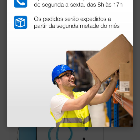
Estojo para estetoscópio - turquesa
9,30 €
10,94 €
(Preço sem IVA)
1 unidade
Produtos similares