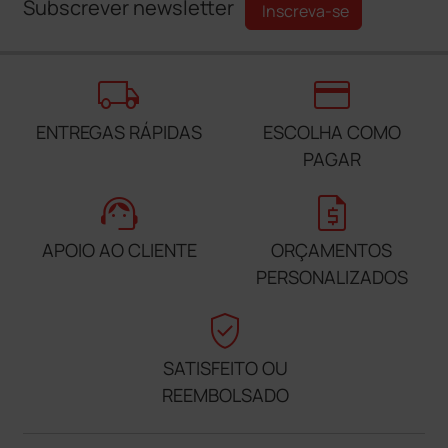
Subscrever newsletter
Inscreva-se
local_shipping
credit_card
ENTREGAS RÁPIDAS
ESCOLHA COMO
PAGAR
support_agent
request_quote
APOIO AO CLIENTE
ORÇAMENTOS
PERSONALIZADOS
verified_user
SATISFEITO OU
REEMBOLSADO