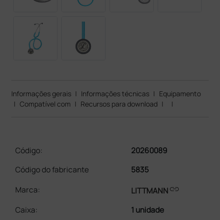
Informações gerais
|
Informações técnicas
|
Equipamento
|
Compatível com
|
Recursos para download
|
|
Código:
20260089
Código do fabricante
5835
link
Marca:
LITTMANN
Caixa
:
1 unidade