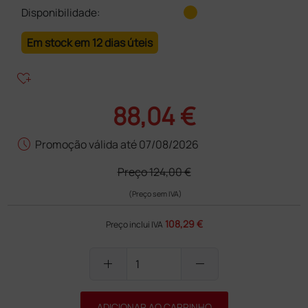
Disponibilidade:
Em stock em 12 dias úteis
heart_plus
88,04 €
schedule
Promoção válida até 07/08/2026
Preço
124,00 €
(Preço sem IVA)
108,29 €
Preço inclui IVA
add
remove
ADICIONAR AO CARRINHO