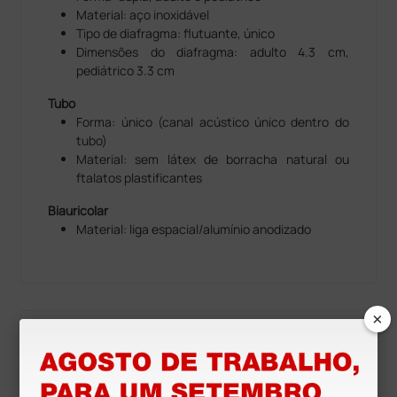
Material: aço inoxidável
Tipo de diafragma: flutuante, único
Dimensões do diafragma: adulto 4.3 cm,
pediátrico 3.3 cm
Tubo
Forma: único (canal acústico único dentro do
tubo)
Material: sem látex de borracha natural ou
ftalatos plastificantes
Biauricolar
Material: liga espacial/alumínio anodizado
×
Recursos para
download