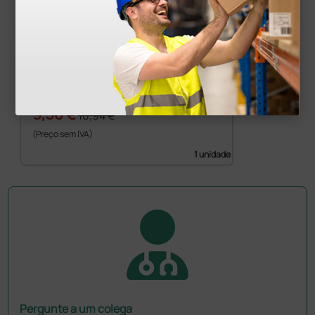
Estojo para estetoscópio - turquesa
9,30 €
10,94 €
(Preço sem IVA)
1 unidade
Pergunte a um colega