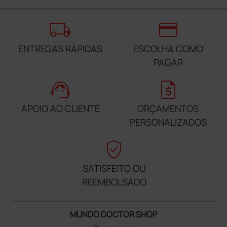
local_shipping
credit_card
ENTREGAS RÁPIDAS
ESCOLHA COMO
PAGAR
support_agent
request_quote
APOIO AO CLIENTE
ORÇAMENTOS
PERSONALIZADOS
verified_user
SATISFEITO OU
REEMBOLSADO
MUNDO DOCTOR SHOP