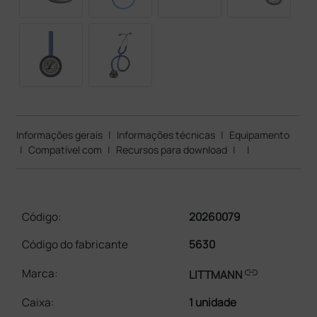
Informações gerais
|
Informações técnicas
|
Equipamento
|
Compatível com
|
Recursos para download
|
|
Código:
20260079
Código do fabricante
5630
link
Marca:
LITTMANN
Caixa
:
1 unidade