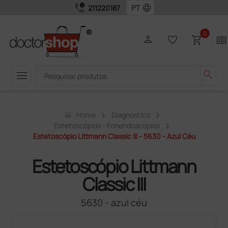
call_quality
language
211220187
0
person
favorite_border
shopping_cart
two_pager
menu
search
home
Home
Diagnóstico
Estetoscópios - Fonendoscópios
Estetoscópio Littmann Classic III - 5630 - Azul Céu
Estetoscópio Littmann
Classic III
5630 - azul céu