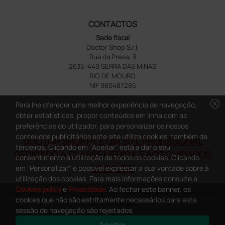
CONTACTOS
Sede fiscal
Doctor Shop S.r.l.
Rua da Presa, 3
2635-440 SERRA DAS MINAS
RIO DE MOURO
NIF 980487285
cancel
Para lhe oferecer uma melhor experiência de navegação,
obter estatísticas, propor conteúdos em linha com as
preferências do utilizador, para personalizar os nossos
conteúdos publicitários este site utiliza cookies, também de
DOCTOR SHOP.PT É UM SITE PROFISSIONAL
terceiros. Clicando em "Aceitar" está a dar o seu
DEDICADO À CLASSE MÉDICA E AOS CUIDADOS
consentimento à utilização de todos os cookies. Clicando
DE SAÚDE
em "Personalizar" é possível expressar a sua vontade sobre à
utilização dos cookies. Para mais informações consulte a
Cookies policy
e
Privacidade
. Ao fechar este banner, os
Copyright DoctorShop 2005-2026 - Todos os direitos reservados -
cookies que não são estritamente necessários para esta
NIF: 980487285
sessão de navegação são rejeitados.