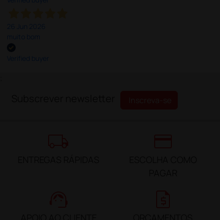
26 Jun 2026
muito bom
Verified buyer
;
Subscrever newsletter
Inscreva-se
local_shipping
credit_card
ENTREGAS RÁPIDAS
ESCOLHA COMO
PAGAR
support_agent
request_quote
APOIO AO CLIENTE
ORÇAMENTOS