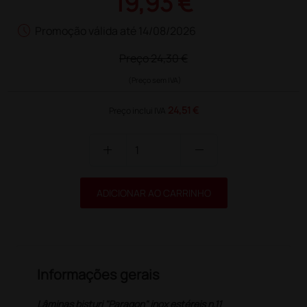
19,93 €
schedule
Promoção válida até 14/08/2026
Preço
24,30 €
(Preço sem IVA)
24,51 €
Preço inclui IVA
add
remove
ADICIONAR AO CARRINHO
Informações gerais
Lâminas bisturi "Paragon" inox estéreis n.11