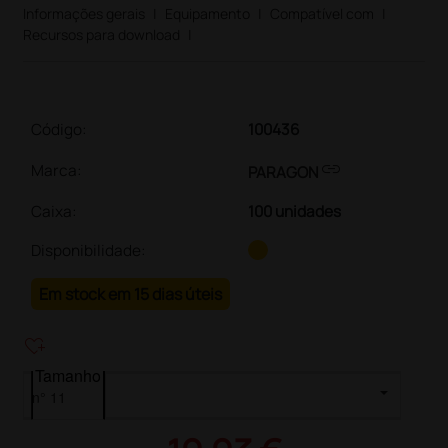
Informações gerais
|
Equipamento
|
Compatível com
|
Recursos para download
|
Código:
100436
link
Marca:
PARAGON
Caixa
:
100 unidades
Disponibilidade:
Em stock em 15 dias úteis
heart_plus
Tamanho