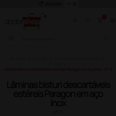
call_quality
language
211220187
0
person
favorite_border
shopping_cart
two_pager
menu
search
home
Home
Cirurgia
Instrumentos Descartáveis
Lâminas
Lâminas Bisturi Descartáveis Estéreis Paragon Em Aço Inox - N° 11
Lâminas bisturi descartáveis
estéreis Paragon em aço
inox
n° 11