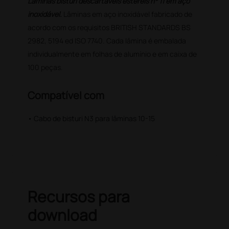
Lâminas bisturi descartáveis estéreis n° 11 em aço
inoxidável.
Lâminas em aço inoxidável fabricado de
acordo com os requisitos BRITISH STANDARDS BS
2982, 5194 ed ISO 7740. Cada lâmina é embalada
individualmente em folhas de alumínio e em caixa de
100 peças.
Compatível com
• Cabo de bisturi N3 para lâminas 10-15
Recursos para
download