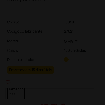
Código:
100487
Código do fabricante
27021
link
Marca:
GIMA
Caixa
:
100 unidades
Disponibilidade:
Em stock em 15 dias úteis
heart_plus
Tamanho