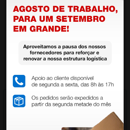
Lâminas bisturi descartáveis estéreis Paragon
em aço inox - n° 11
19,93 €
24,30 €
(Preço sem IVA)
100 unidades