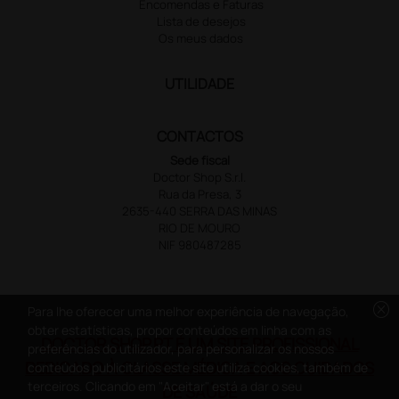
Encomendas e Faturas
Lista de desejos
Os meus dados
UTILIDADE
CONTACTOS
Sede fiscal
Doctor Shop S.r.l.
Rua da Presa, 3
2635-440 SERRA DAS MINAS
RIO DE MOURO
NIF 980487285
cancel
Para lhe oferecer uma melhor experiência de navegação,
obter estatísticas, propor conteúdos em linha com as
DOCTOR SHOP.PT É UM SITE PROFISSIONAL
preferências do utilizador, para personalizar os nossos
DEDICADO À CLASSE MÉDICA E AOS CUIDADOS
conteúdos publicitários este site utiliza cookies, também de
terceiros. Clicando em "Aceitar" está a dar o seu
DE SAÚDE