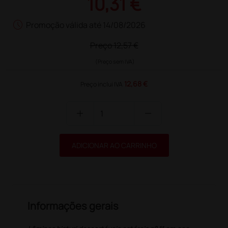
10,31 €
schedule
Promoção válida até 14/08/2026
Preço
12,57 €
(Preço sem IVA)
12,68 €
Preço inclui IVA
add
remove
ADICIONAR AO CARRINHO
Informações gerais