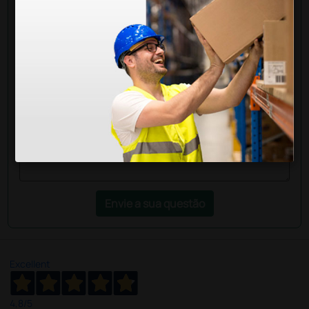
Pergunte a um colega
Ainda tem dúvidas?Necessita de mais
esclarecimentos? Envie agora a sua questão aos
colegas que já adquiriram este produto.
Envie a sua questão
Excellent
4,8
/5