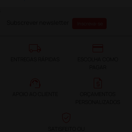
;
Subscrever newsletter
Inscreva-se
local_shipping
credit_card
ENTREGAS RÁPIDAS
ESCOLHA COMO
PAGAR
support_agent
request_quote
APOIO AO CLIENTE
ORÇAMENTOS
PERSONALIZADOS
verified_user
SATISFEITO OU