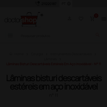
call_quality
language
211220187
0
person
favorite_border
shopping_cart
two_pager
menu
search
home
Home
Cirurgia
Instrumentos Descartáveis
Lâminas
Lâminas Bisturi Descartáveis Estéreis Em Aço Inoxidável - N° 11
Lâminas bisturi descartáveis
estéreis em aço inoxidável
n° 11