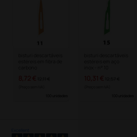
bisturi descartáveis
bisturi descartáveis
estéreis em fibra de
estéreis em aço
carbono
inox - n° 10
8,72 €
10,31 €
12,11 €
12,57 €
(Preço sem IVA)
(Preço sem IVA)
100 unidades
100 unidades
Excellent