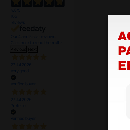
4,8
/5
165
reviews
Our 4 and 5 star reviews.
Click here to read them all >
Previous
Next
27 Jul 2026
Very good
Verified buyer
27 Jul 2026
Prefeito
Verified buyer