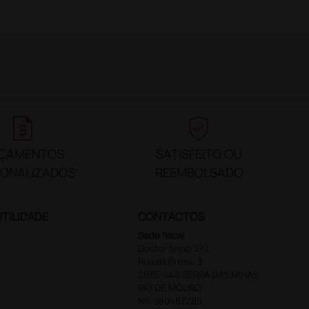
request_quote
verified_user
ÇAMENTOS
SATISFEITO OU
SONALIZADOS
REEMBOLSADO
UTILIDADE
CONTACTOS
Sede fiscal
Doctor Shop S.r.l.
Rua da Presa, 3
2635-440 SERRA DAS MINAS
RIO DE MOURO
NIF 980487285