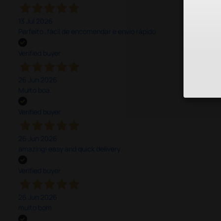
13 Jul 2026
Perfeito ,fácil de encomendar e envio rápido
Verified buyer
26 Jun 2026
Muito boa.
Verified buyer
26 Jun 2026
amazing! easy and quick delivery
Verified buyer
26 Jun 2026
muito bom