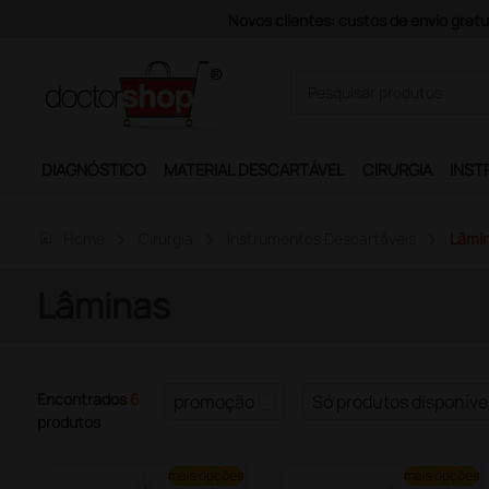
Novos clientes: custos de envio gratu
DIAGNÓSTICO
MATERIAL DESCARTÁVEL
CIRURGIA
INST
home
Home
Cirurgia
Instrumentos Descartáveis
Lâmi
Lâminas
Encontrados
6
promoção
Só produtos disponíve
produtos
mais opções
mais opções