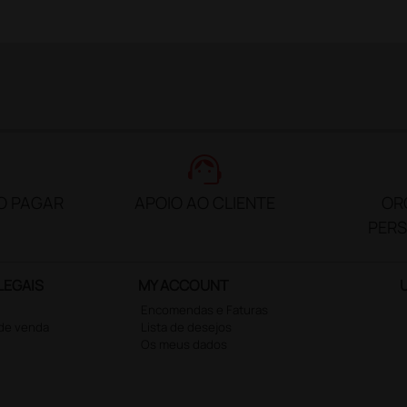
support_agent
O PAGAR
APOIO AO CLIENTE
OR
PER
LEGAIS
MY ACCOUNT
Encomendas e Faturas
 de venda
Lista de desejos
Os meus dados