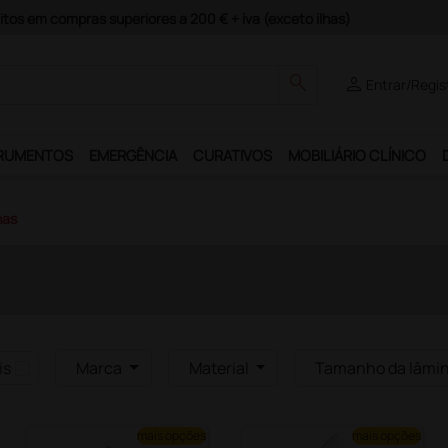
itos em compras superiores a 200 € + iva (exceto ilhas)
search
person
Entrar/Regis
RUMENTOS
EMERGÊNCIA
CURATIVOS
MOBILIÁRIO CLÍNICO
nas
is
Marca
Material
Tamanho da lâmi
mais opções
mais opções