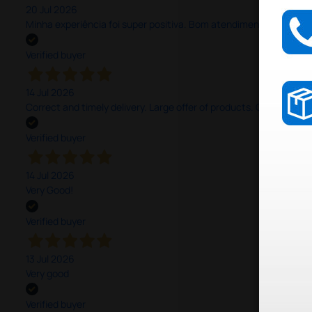
20 Jul 2026
Minha experiência foi super positiva. Bom atendimento e recebi 
Verified buyer
14 Jul 2026
Correct and timely delivery. Large offer of products. Good service
Verified buyer
14 Jul 2026
Very Good!
Verified buyer
13 Jul 2026
Very good
Verified buyer