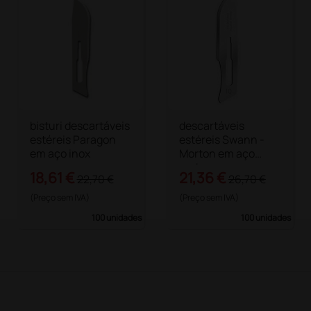
bisturi descartáveis
descartáveis
estéreis Paragon
estéreis Swann -
em aço inox
Morton em aço
carbono
18,61 €
21,36 €
22,70 €
26,70 €
(Preço sem IVA)
(Preço sem IVA)
100 unidades
100 unidades