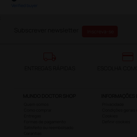
Verified buyer
;
Subscrever newsletter
Inscreva-se
local_shipping
credit_card
ENTREGAS RÁPIDAS
ESCOLHA COM
MUNDO DOCTOR SHOP
INFORMAÇÕES 
Quem somos
Privacidade
Como comprar
Condições gerais
Entregas
Cookies
Formas de pagamento
Definir cookies
Satisfeito ou reembolsado
Garantias