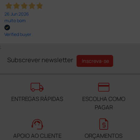
26 Jun 2026
muito bom
Verified buyer
;
Subscrever newsletter
Inscreva-se
local_shipping
credit_card
ENTREGAS RÁPIDAS
ESCOLHA COMO
PAGAR
support_agent
request_quote
APOIO AO CLIENTE
ORÇAMENTOS