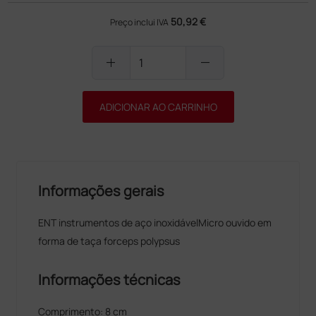
50,92 €
Preço inclui IVA
add
remove
ADICIONAR AO CARRINHO
Informações gerais
ENT instrumentos de aço inoxidávelMicro ouvido em
forma de taça forceps polypsus
Informações técnicas
Comprimento: 8 cm