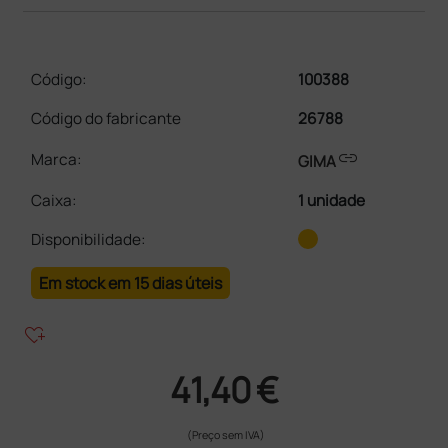
Código:
100388
Código do fabricante
26788
link
Marca:
GIMA
Caixa
:
1 unidade
Disponibilidade:
Em stock em 15 dias úteis
heart_plus
41,40 €
(Preço sem IVA)