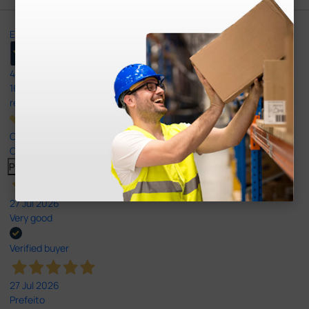
Excellent
4,8
/5
165
reviews
Our 4 and 5 star reviews.
Click here to read them all >
Previous
Next
27 Jul 2026
Very good
Verified buyer
27 Jul 2026
Prefeito