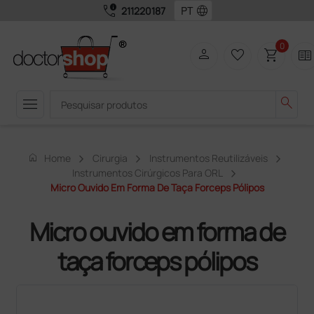
call_quality
language
211220187
0
person
favorite_border
shopping_cart
two_pager
menu
search
home
Home
Cirurgia
Instrumentos Reutilizáveis
Instrumentos Cirúrgicos Para ORL
Micro Ouvido Em Forma De Taça Forceps Pólipos
Micro ouvido em forma de
taça forceps pólipos