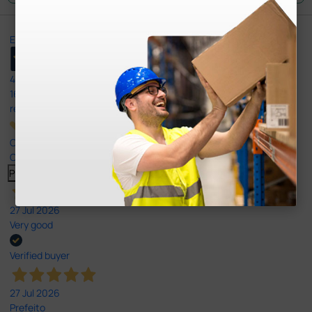
Excellent
4,8
/5
165
reviews
Our 4 and 5 star reviews.
Click here to read them all >
Previous
Next
27 Jul 2026
Very good
Verified buyer
27 Jul 2026
Prefeito