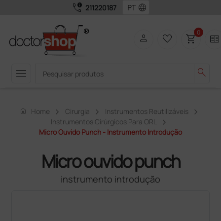
call_quality
language
211220187
0
person
favorite_border
shopping_cart
two_pager
menu
search
home
Home
Cirurgia
Instrumentos Reutilizáveis
Instrumentos Cirúrgicos Para ORL
Micro Ouvido Punch - Instrumento Introdução
Micro ouvido punch
instrumento introdução