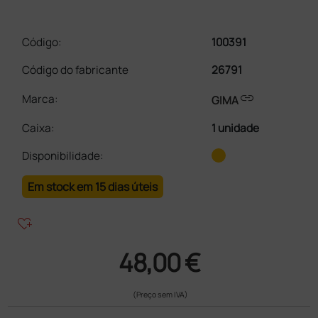
Código:
100391
Código do fabricante
26791
link
Marca:
GIMA
Caixa
:
1 unidade
Disponibilidade:
Em stock em 15 dias úteis
heart_plus
48,00 €
(Preço sem IVA)