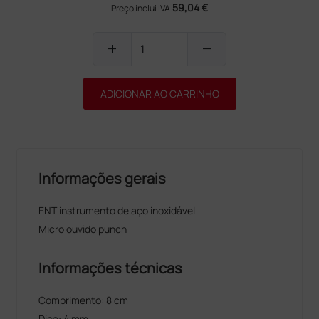
59,04 €
Preço inclui IVA
add
remove
ADICIONAR AO CARRINHO
Informações gerais
ENT instrumento de aço inoxidável
Micro ouvido punch
Informações técnicas
Comprimento: 8 cm
Dica: 4 mm