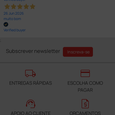
26 Jun 2026
muito bom
Verified buyer
;
Subscrever newsletter
Inscreva-se
local_shipping
credit_card
ENTREGAS RÁPIDAS
ESCOLHA COMO
PAGAR
support_agent
request_quote
APOIO AO CLIENTE
ORÇAMENTOS